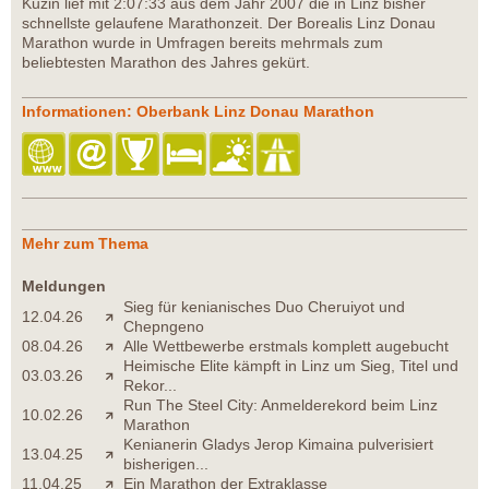
Kuzin lief mit 2:07:33 aus dem Jahr 2007 die in Linz bisher
schnellste gelaufene Marathonzeit. Der Borealis Linz Donau
Marathon wurde in Umfragen bereits mehrmals zum
beliebtesten Marathon des Jahres gekürt.
Informationen: Oberbank Linz Donau Marathon
Mehr zum Thema
Meldungen
Sieg für kenianisches Duo Cheruiyot und
12.04.26
Chepngeno
08.04.26
Alle Wettbewerbe erstmals komplett augebucht
Heimische Elite kämpft in Linz um Sieg, Titel und
03.03.26
Rekor...
Run The Steel City: Anmelderekord beim Linz
10.02.26
Marathon
Kenianerin Gladys Jerop Kimaina pulverisiert
13.04.25
bisherigen...
11.04.25
Ein Marathon der Extraklasse