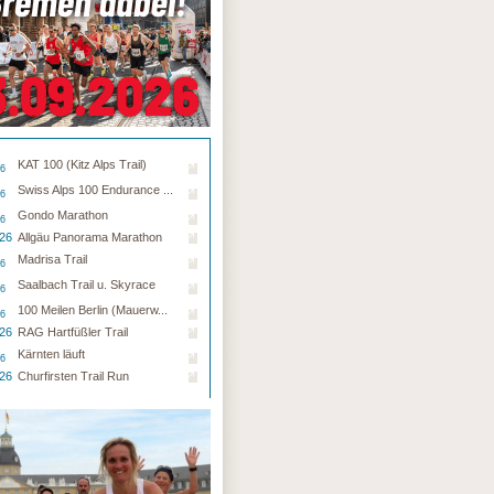
KAT 100 (Kitz Alps Trail)
26
Swiss Alps 100 Endurance ...
26
Gondo Marathon
26
.26
Allgäu Panorama Marathon
Madrisa Trail
26
Saalbach Trail u. Skyrace
26
100 Meilen Berlin (Mauerw...
26
.26
RAG Hartfüßler Trail
Kärnten läuft
26
.26
Churfirsten Trail Run