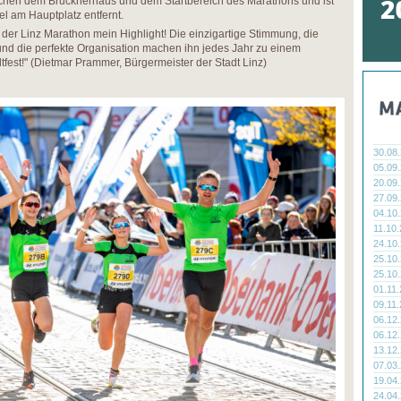
ischen dem Brucknerhaus und dem Startbereich des Marathons und ist
l am Hauptplatz entfernt.
 der Linz Marathon mein Highlight! Die einzigartige Stimmung, die
nd die perfekte Organisation machen ihn jedes Jahr zu einem
tfest!" (Dietmar Prammer, Bürgermeister der Stadt Linz)
30.08
05.09
20.09
27.09
04.10
11.10
24.10
25.10
25.10
01.11
09.11
06.12
06.12
13.12
07.03
19.04
24.04