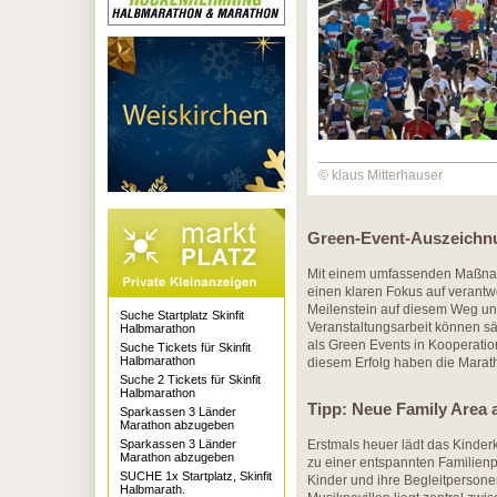
© klaus Mitterhauser
Green-Event-Auszeichnu
Mit einem umfassenden Maßna
einen klaren Fokus auf verantw
Meilenstein auf diesem Weg und
Suche Startplatz Skinfit
Veranstaltungsarbeit können s
Halbmarathon
als Green Events in Kooperati
Suche Tickets für Skinfit
Halbmarathon
diesem Erfolg haben die Marat
Suche 2 Tickets für Skinfit
Halbmarathon
Tipp: Neue Family Area
Sparkassen 3 Länder
Marathon abzugeben
Sparkassen 3 Länder
Erstmals heuer lädt das Kinde
Marathon abzugeben
zu einer entspannten Familienpa
SUCHE 1x Startplatz, Skinfit
Kinder und ihre Begleitpersone
Halbmarath.