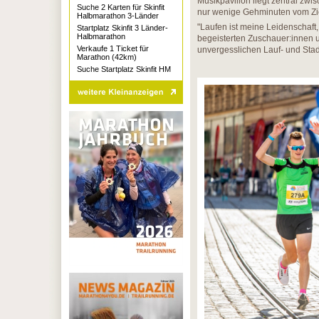
Musikpavillon liegt zentral zw
Suche 2 Karten für Skinfit
nur wenige Gehminuten vom Zie
Halbmarathon 3-Länder
"Laufen ist meine Leidenschaft,
Startplatz Skinfit 3 Länder-
Halbmarathon
begeisterten Zuschauer:innen u
Verkaufe 1 Ticket für
unvergesslichen Lauf- und Stad
Marathon (42km)
Suche Startplatz Skinfit HM