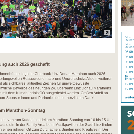
04. -
05.09.
04. -
05.09.
05.09
05.09
05.09
ng auch 2026 geschafft
05.09
06.09
hmenbündel legt der Oberbank Linz Donau Marathon auch 2026
10. -
ortungsvollen Ressourceneinsatz und Umweltschutz. Als ein weiterer
12.09.
 als sichtbares, aktuelles Zeichen für umweltbewusste
12.09
ämtliche Bewerbe des heurigen 24. Oberbank Linz Donau Marathons
12.09
on mit dem Klimabündnis OÖ ausgerichtet werden. Großen Anteil an
weite
hon-Sponsor:innen und Partnerbetriebe - herzlichen Dank!
 am Marathon-Sonntag
rkulturzentrum Kuddelmuddel am Marathon-Sonntag von 10 bis 15 Uhr
use ein. In der Family Area beim Musikpavillon der Stadt Linz finden
n einen ruhigen Ort zum Durchatmen, Spielen und Kreativsein. Der