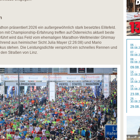
n
on präsentiert 2026 ein außergewöhnlich stark besetztes Elitefeld.
nen mit Championship-Erfahrung treffen auf Österreichs aktuell beste
eführt wird das Feld vom ehemaligen Marathon-Weltmeister Ghirmay
hrend aus heimischer Sicht Julia Mayer (2:26:08) und Mario
06. -
kus stehen. Die Leistungsdichte verspricht ein schnelles Rennen und
08.08.
 den Straßen von Linz.
07. -
09.08.
08. -
09.08.
09.08
14. -
15.08.
15. -
16.08.
15. -
16.08.
23.08
28. -
30.08.
29.08