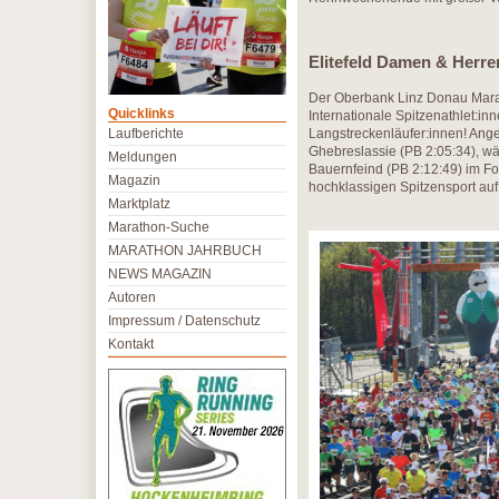
Elitefeld Damen & Herre
Der Oberbank Linz Donau Marath
Quicklinks
Internationale Spitzenathlet:in
Laufberichte
Langstreckenläufer:innen! Ang
Ghebreslassie (PB 2:05:34), wä
Meldungen
Bauernfeind (PB 2:12:49) im Fo
Magazin
hochklassigen Spitzensport auf
Marktplatz
Marathon-Suche
MARATHON JAHRBUCH
NEWS MAGAZIN
Autoren
Impressum / Datenschutz
Kontakt