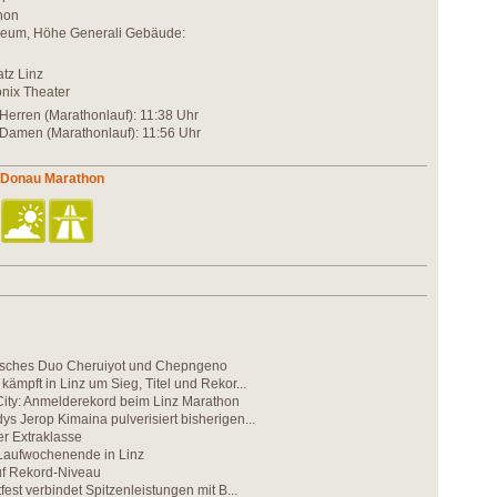
hon
useum, Höhe Generali Gebäude:
atz Linz
önix Theater
e Herren (Marathonlauf): 11:38 Uhr
e Damen (Marathonlauf): 11:56 Uhr
z Donau Marathon
nisches Duo Cheruiyot und Chepngeno
kämpft in Linz um Sieg, Titel und Rekor...
City: Anmelderekord beim Linz Marathon
ys Jerop Kimaina pulverisiert bisherigen...
r Extraklasse
Laufwochenende in Linz
f Rekord-Niveau
tfest verbindet Spitzenleistungen mit B...