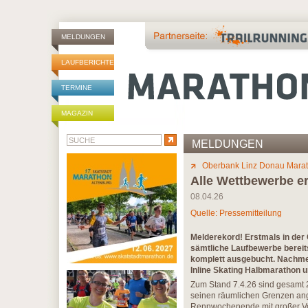
MELDUNGEN
LAUFBERICHTE
TERMINE
MAGAZIN
MELDUNGEN
Oberbank Linz Donau Mara
Alle Wettbewerbe e
08.04.26
Quelle: Pressemitteilung
Melderekord! Erstmals in der
sämtliche Laufbewerbe bereits
komplett ausgebucht. Nachmel
Inline Skating Halbmarathon
Zum Stand 7.4.26 sind gesamt 
seinen räumlichen Grenzen ang
Rennwochenende mit großer Vo