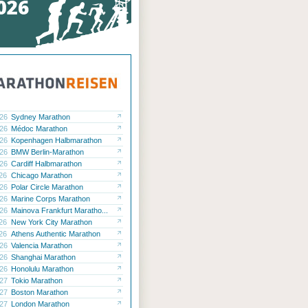
.26
Sydney Marathon
.26
Médoc Marathon
.26
Kopenhagen Halbmarathon
.26
BMW Berlin-Marathon
.26
Cardiff Halbmarathon
.26
Chicago Marathon
.26
Polar Circle Marathon
.26
Marine Corps Marathon
.26
Mainova Frankfurt Maratho...
.26
New York City Marathon
.26
Athens Authentic Marathon
.26
Valencia Marathon
.26
Shanghai Marathon
.26
Honolulu Marathon
.27
Tokio Marathon
.27
Boston Marathon
.27
London Marathon