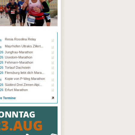
Resia Rosolina Relay
26
Mayrhofen Ultraks Zillert...
26
.26
Jungfrau-Marathon
.26
Usedom-Marathon
.26
Fehmarn-Marathon
.26
Torlauf Dachstein
.26
Flensburg liebt dich Mara...
Kopie von P-Weg Marathon
26
.26
Südtirol Drei Zinnen Alpi...
.26
Erfurt Marathon
re Termine