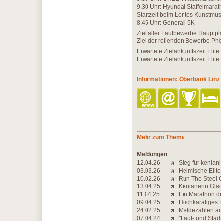
9.30 Uhr: Hyundai Staffelmarat
Startzeit beim Lentos Kunstm
8.45 Uhr: Generali 5K
Ziel aller Laufbewerbe Hauptpl
Ziel der rollenden Bewerbe Ph
Erwartete Zielankunftszeit Elit
Erwartete Zielankunftszeit Elit
Informationen: Oberbank Lin
Mehr zum Thema
Meldungen
12.04.26
Sieg für kenia
03.03.26
Heimische Elite 
10.02.26
Run The Steel 
13.04.25
Kenianerin Glad
11.04.25
Ein Marathon de
09.04.25
Hochkarätiges 
24.02.25
Meldezahlen au
07.04.24
''Lauf- und Stad