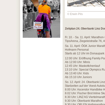
© Erwin Pils
Zeitplan 24. Oberbank Linz D
Fr. 10. - Sa. 11. April: Mara
TipsArena, Ziegeleistraße 76, 4
Sa. 11. April: ÖGK Junior Mar
Hofmann Personal
Starts ab 12 Uhr im Donaupark
12:00 Uhr: Eröffnung Family P
Ab 12:00 Uhr: Minis
12:45 Uhr: Maskottchenlauf
13:10 Uhr: Special Olympics 
Ab 13:40 Uhr: Kids
Ab 15:10 Uhr Juniors
So. 12. April: 24. Oberbank Li
Startzeiten auf der Voest-Auto
8.00 Uhr: Ascendor Handbike 
8.02 Uhr: Fischer Brot Inline 
8.30 Uhr: LINZ AG Viertelmarat
9.30 Uhr: Oberbank Marathon
9.30 Uhr: ORLEN Halbmaratho