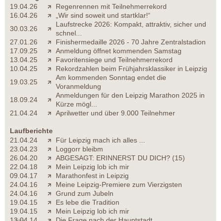
19.04.26
Regenrennen mit Teilnehmerrekord
16.04.26
„Wir sind soweit und startklar!“
Laufstrecke 2026: Kompakt, attraktiv, sicher und
30.03.26
schnel...
27.01.26
Finishermedaille 2026 - 70 Jahre Zentralstadion
17.09.25
Anmeldung öffnet kommenden Samstag
13.04.25
Favoritensiege und Teilnehmerrekord
10.04.25
Rekordzahlen beim Frühjahrsklassiker in Leipzig
Am kommenden Sonntag endet die
19.03.25
Voranmeldung
Anmeldungen für den Leipzig Marathon 2025 in
18.09.24
Kürze mögl...
21.04.24
Aprilwetter und über 9.000 Teilnehmer
Laufberichte
21.04.24
Für Leipzig mach ich alles ...
23.04.23
Loggorr bleibm
26.04.20
ABGESAGT: ERINNERST DU DICH? (15)
22.04.18
Mein Leipzig lob ich mir
09.04.17
Marathonfest in Leipzig
24.04.16
Meine Leipzig-Premiere zum Vierzigsten
24.04.16
Grund zum Jubeln
19.04.15
Es lebe die Tradition
19.04.15
Mein Leipzig lob ich mir
13.04.14
Die Frage nach der Hauptstadt