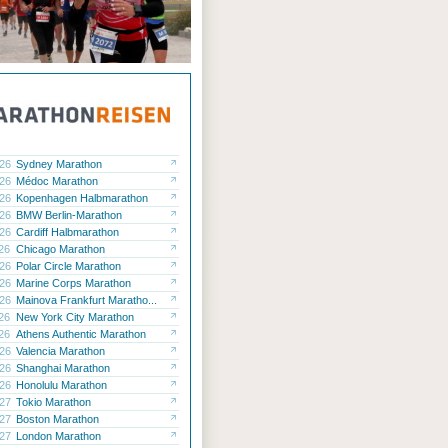
.26
Sydney Marathon
.26
Médoc Marathon
.26
Kopenhagen Halbmarathon
.26
BMW Berlin-Marathon
.26
Cardiff Halbmarathon
.26
Chicago Marathon
.26
Polar Circle Marathon
.26
Marine Corps Marathon
.26
Mainova Frankfurt Maratho...
.26
New York City Marathon
.26
Athens Authentic Marathon
.26
Valencia Marathon
.26
Shanghai Marathon
.26
Honolulu Marathon
.27
Tokio Marathon
.27
Boston Marathon
.27
London Marathon