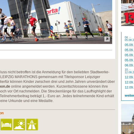
04. -
05.09.
05.09
05.09
05.09
05.09
06.09
10. -
s nicht betroffen ist die Anmeldung für den beliebten Stadtwerke-
12.09.
s LEIPZIG MARATHONS gemeinsam mit Titelsponsor Leipziger
12.09
Hierfür können Kinder zwischen drei und zehn Jahren unverändert über
12.09
hon.de
online angemeldet werden. Kurzentschlossene können ihre
12.09
ch vor Ort nachmelden. Die Streckenlänge für das Laufhighlight der
weite
 Teilnehmerbeitrag beträgt 1,- Euro an. Jedes teilnehmende Kind erhält
 eine Urkunde und eine Medaille.
hon