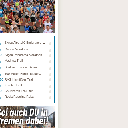
Swiss Alps 100 Endurance ...
26
Gondo Marathon
26
.26
Allgäu Panorama Marathon
Madrisa Trail
26
Saalbach Trail u. Skyrace
26
100 Meilen Berlin (Mauerw...
26
.26
RAG Hartfüßler Trail
Kärnten läuft
26
.26
Churfirsten Trail Run
Resia Rosolina Relay
26