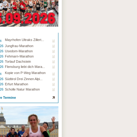
Mayrhofen Ultraks Zillert...
26
.26
Jungfrau-Marathon
.26
Usedom-Marathon
.26
Fehmarn-Marathon
.26
Torlauf Dachstein
.26
Flensburg liebt dich Mara...
Kopie von P-Weg Marathon
26
.26
Südtirol Drei Zinnen Alpi...
.26
Erfurt Marathon
.26
Scholle Natur Marathon
re Termine