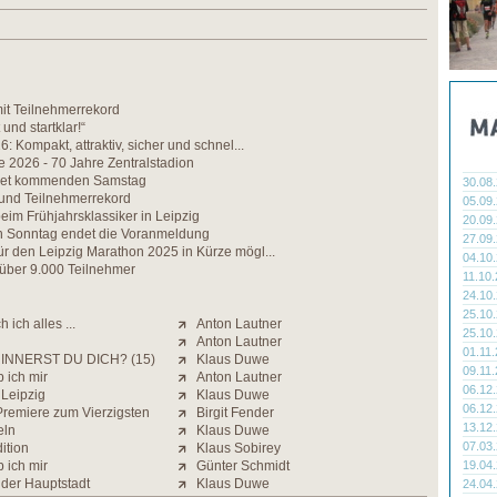
t Teilnehmerrekord
 und startklar!“
: Kompakt, attraktiv, sicher und schnel...
e 2026 - 70 Jahre Zentralstadion
net kommenden Samstag
30.08
 und Teilnehmerrekord
05.09
im Frühjahrsklassiker in Leipzig
20.09
Sonntag endet die Voranmeldung
27.09
r den Leipzig Marathon 2025 in Kürze mögl...
04.10
 über 9.000 Teilnehmer
11.10
24.10
25.10
 ich alles ...
Anton Lautner
25.10
Anton Lautner
01.11
INNERST DU DICH? (15)
Klaus Duwe
09.11
 ich mir
Anton Lautner
06.12
 Leipzig
Klaus Duwe
06.12
Premiere zum Vierzigsten
Birgit Fender
13.12
eln
Klaus Duwe
07.03
ition
Klaus Sobirey
 ich mir
Günter Schmidt
19.04
 der Hauptstadt
Klaus Duwe
24.04