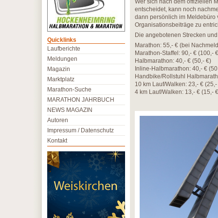
Wer sich nach dem offiziellen 
entscheidet, kann noch nachmel
dann persönlich im Meldebüro v
Organisationsbeiträge zu entric
Die angebotenen Strecken und 
Quicklinks
Marathon: 55,- € (bei Nachmeld
Laufberichte
Marathon-Staffel: 90,- € (100,- €
Meldungen
Halbmarathon: 40,- € (50,- €)
Inline-Halbmarathon: 40,- € (50,
Magazin
Handbike/Rollstuhl Halbmarathon
Marktplatz
10 km Lauf/Walken: 23,- € (25,-
Marathon-Suche
4 km Lauf/Walken: 13,- € (15,- €
MARATHON JAHRBUCH
NEWS MAGAZIN
Autoren
Impressum / Datenschutz
Kontakt