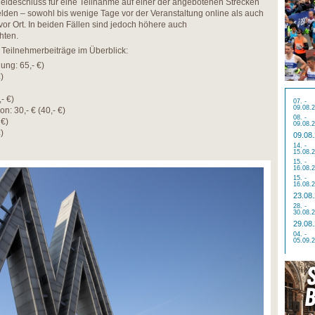
Meldeschluss für eine Teilnahme auf einer der angebotenen Strecken
den – sowohl bis wenige Tage vor der Veranstaltung online als auch
or Ort. In beiden Fällen sind jedoch höhere auch
hten.
Teilnehmerbeiträge im Überblick:
ung: 65,- €)
)
- €)
07. -
09.08.
: 30,- € (40,- €)
08. -
 €)
09.08.
)
09.08
14. -
15.08.
15. -
16.08.
15. -
16.08.
23.08
28. -
30.08.
29.08
04. -
05.09.