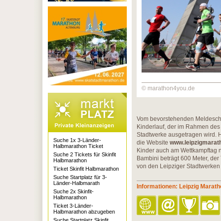
© marathon4you.de
Vom bevorstehenden Meldeschlus
Kinderlauf, der im Rahmen de
Stadtwerke ausgetragen wird. 
Suche 1x 3-Länder-
die Website
www.leipzigmarat
Halbmarathon Ticket
Kinder auch am Wettkampftag no
Suche 2 Tickets für Skinfit
Bambini beträgt 600 Meter, der
Halbmarathon
von den Leipziger Stadtwerken
Ticket Skinfit Halbmarathon
Suche Startplatz für 3-
Länder-Halbmarath
Informationen: Leipzig Marat
Suche 2x Skinfit-
Halbmarathon
Ticket 3-Länder-
Halbmarathon abzugeben
Suche Startplatz Skinfit