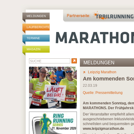
MELDUNGEN
LAUFBERICHTE
TERMINE
MAGAZIN
MELDUNGEN
Leipzig Marathon
Am kommenden Sonn
22.03.19
Quelle: Pressemitteilung
Am kommenden Sonntag, dem 24
MARATHONS. Der Frühjahrsklas
Der Veranstalter empfiehlt alle
ausgeschriebenen Inklusivleist
schnellsten und bequemsten geh
www.leipzigmarathon.de
.