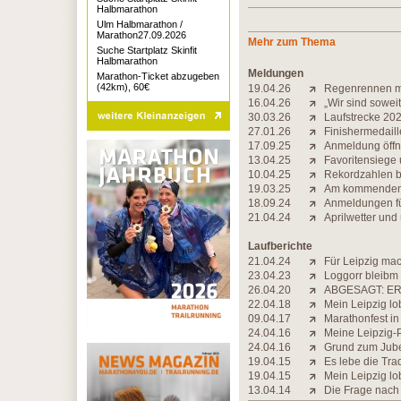
Halbmarathon
Ulm Halbmarathon /
Marathon27.09.2026
Mehr zum Thema
Suche Startplatz Skinfit
Halbmarathon
Meldungen
Marathon-Ticket abzugeben
(42km), 60€
19.04.26
Regenrennen mi
16.04.26
„Wir sind soweit
30.03.26
Laufstrecke 2026
27.01.26
Finishermedaill
17.09.25
Anmeldung öff
13.04.25
Favoritensiege
10.04.25
Rekordzahlen be
19.03.25
Am kommenden 
18.09.24
Anmeldungen fü
21.04.24
Aprilwetter und
Laufberichte
21.04.24
Für Leipzig mach
23.04.23
Loggorr bleibm
26.04.20
ABGESAGT: ER
22.04.18
Mein Leipzig lob
09.04.17
Marathonfest in
24.04.16
Meine Leipzig-
24.04.16
Grund zum Jub
19.04.15
Es lebe die Trad
19.04.15
Mein Leipzig lob
13.04.14
Die Frage nach