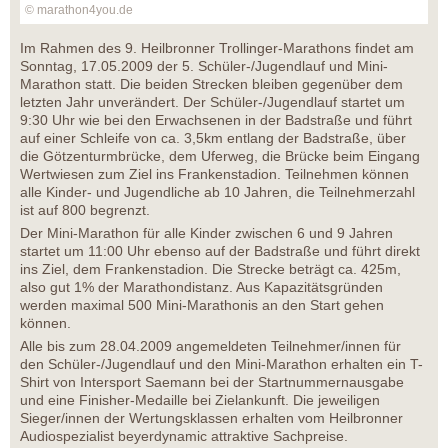
© marathon4you.de
Im Rahmen des 9. Heilbronner Trollinger-Marathons findet am
Sonntag, 17.05.2009 der 5. Schüler-/Jugendlauf und Mini-
Marathon statt. Die beiden Strecken bleiben gegenüber dem
letzten Jahr unverändert. Der Schüler-/Jugendlauf startet um
9:30 Uhr wie bei den Erwachsenen in der Badstraße und führt
auf einer Schleife von ca. 3,5km entlang der Badstraße, über
die Götzenturmbrücke, dem Uferweg, die Brücke beim Eingang
Wertwiesen zum Ziel ins Frankenstadion. Teilnehmen können
alle Kinder- und Jugendliche ab 10 Jahren, die Teilnehmerzahl
ist auf 800 begrenzt.
Der Mini-Marathon für alle Kinder zwischen 6 und 9 Jahren
startet um 11:00 Uhr ebenso auf der Badstraße und führt direkt
ins Ziel, dem Frankenstadion. Die Strecke beträgt ca. 425m,
also gut 1% der Marathondistanz. Aus Kapazitätsgründen
werden maximal 500 Mini-Marathonis an den Start gehen
können.
Alle bis zum 28.04.2009 angemeldeten Teilnehmer/innen für
den Schüler-/Jugendlauf und den Mini-Marathon erhalten ein T-
Shirt von Intersport Saemann bei der Startnummernausgabe
und eine Finisher-Medaille bei Zielankunft. Die jeweiligen
Sieger/innen der Wertungsklassen erhalten vom Heilbronner
Audiospezialist beyerdynamic attraktive Sachpreise.