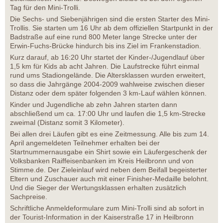
Tag für den Mini-Trolli.
Die Sechs- und Siebenjährigen sind die ersten Starter des Mini-
Trollis. Sie starten um 16 Uhr ab dem offiziellen Startpunkt in der
Badstraße auf eine rund 800 Meter lange Strecke unter der
Erwin-Fuchs-Brücke hindurch bis ins Ziel im Frankenstadion.
Kurz darauf, ab 16:20 Uhr startet der Kinder-/Jugendlauf über
1,5 km für Kids ab acht Jahren. Die Laufstrecke führt einmal
rund ums Stadiongelände. Die Altersklassen wurden erweitert,
so dass die Jahrgänge 2004-2009 wahlweise zwischen dieser
Distanz oder dem später folgenden 3 km-Lauf wählen können.
Kinder und Jugendliche ab zehn Jahren starten dann
abschließend um ca. 17:00 Uhr und laufen die 1,5 km-Strecke
zweimal (Distanz somit 3 Kilometer).
Bei allen drei Läufen gibt es eine Zeitmessung. Alle bis zum 14.
April angemeldeten Teilnehmer erhalten bei der
Startnummernausgabe ein Shirt sowie ein Läufergeschenk der
Volksbanken Raiffeisenbanken im Kreis Heilbronn und von
Stimme.de. Der Zieleinlauf wird neben dem Beifall begeisterter
Eltern und Zuschauer auch mit einer Finisher-Medaille belohnt.
Und die Sieger der Wertungsklassen erhalten zusätzlich
Sachpreise.
Schriftliche Anmeldeformulare zum Mini-Trolli sind ab sofort in
der Tourist-Information in der Kaiserstraße 17 in Heilbronn