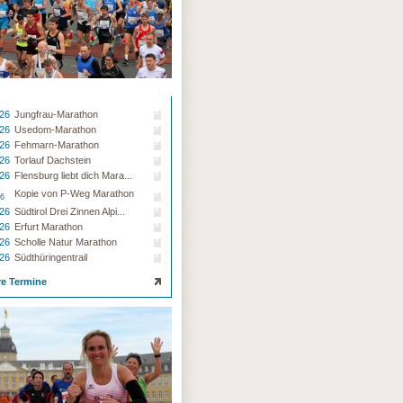
.26
Jungfrau-Marathon
.26
Usedom-Marathon
.26
Fehmarn-Marathon
.26
Torlauf Dachstein
.26
Flensburg liebt dich Mara...
Kopie von P-Weg Marathon
26
.26
Südtirol Drei Zinnen Alpi...
.26
Erfurt Marathon
.26
Scholle Natur Marathon
.26
Südthüringentrail
re Termine