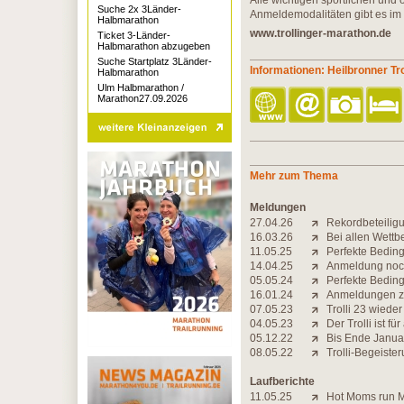
Alle wichtigen sportlichen und
Suche 2x 3Länder-
Anmeldemodalitäten gibt es im 
Halbmarathon
www.trollinger-marathon.de
Ticket 3-Länder-
Halbmarathon abzugeben
Suche Startplatz 3Länder-
Informationen: Heilbronner Tr
Halbmarathon
Ulm Halbmarathon /
Marathon27.09.2026
Mehr zum Thema
Meldungen
27.04.26
Rekordbeteiligu
16.03.26
Bei allen Wett
11.05.25
Perfekte Beding
14.04.25
Anmeldung noch
05.05.24
Perfekte Beding
16.01.24
Anmeldungen zu
07.05.23
Trolli 23 wiede
04.05.23
Der Trolli ist für
05.12.22
Bis Ende Janua
08.05.22
Trolli-Begeiste
Laufberichte
11.05.25
Hot Moms run 