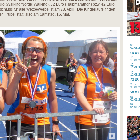
 Euro (Walking/Nordic Walking), 32 Euro (Halbmarathon) bzw. 42 Euro
eschluss für alle Wettbewerbe ist am 28. April. Die Kinderläufe finden
n Trubel statt, also am Samstag, 16. Mai.
08. -
09.08.
09.08
14. -
15.08.
15. -
16.08.
15. -
16.08.
23.08
28. -
30.08.
29.08
04. -
05.09.
04. -
05.09.