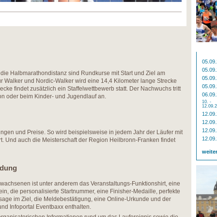
05.09
05.09
die Halbmarathondistanz sind Rundkurse mit Start und Ziel am
05.09
r Walker und Nordic-Walker wird eine 14,4 Kilometer lange Strecke
05.09
cke findet zusätzlich ein Staffelwettbewerb statt. Der Nachwuchs tritt
06.09
n oder beim Kinder- und Jugendlauf an.
10. -
12.09.
12.09
12.09
12.09
ungen und Preise. So wird beispielsweise in jedem Jahr der Läufer mit
12.09
t. Und auch die Meisterschaft der Region Heilbronn-Franken findet
weite
ldung
Erwachsenen ist unter anderem das Veranstaltungs-Funktionshirt, eine
n, die personalisierte Startnummer, eine Finisher-Medaille, perfekte
age im Ziel, die Meldebestätigung, eine Online-Urkunde und der
und Infoportal Eventbaxx enthalten.