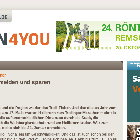
TE
thon
melden und sparen
dt und die Region wieder das Trolli-Fieber. Und das dieses Jahr zum
 am 17. Mai erwartet Heilbronn zum Trollinger Marathon mehr als
 die auf unterschiedlichen Distanzen durch die Stadt, die
 die Weinberglandschaft rund um Heilbronn laufen. Wer zum
 sollte sich bis 31. Januar anmelden.
olli vor allem um Geschwindigkeit. Und das ist auch schon bei der
nstig an den Start will, sollte sich beeilen. Denn bis zum 31. Januar