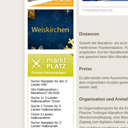
© marathon4you.de
Distanzen
Sowohl die Marathon- als auch 
Heilbronner Frankenstadion. Fü
angeboten. Auf der Marathonstre
wie gewohnt beim Mini-Maratho
Preise
Es gibt wieder viele Auszeichn
Suche Startplatz für den 3-
dem originellsten Kostüm geehr
Länder-HM
wieder statt.
Ulm Halbmarathon /
Marathon27.09.2026
Suche 1x 3-Länder-
Organisation und Anme
Halbmarathon Ticket
Suche 2 Tickets für 3-
Im Organisationspreis für die 
Länder-Halbmarathon
Flasche Trollinger-Marathon-Wei
Ticket 3-Länder-
Streckenverpflegung, eine Mass
Halbmarathon
Zugang zum digitalen Aktions- 
Suche Startplatz für 3-
Länder-Halbmarath