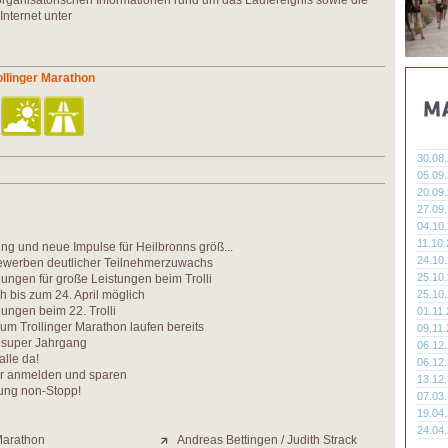
 organisatorischen Informationen rund um das Laufereignis sowie die
Internet unter
ollinger Marathon
30.08
05.09
20.09
27.09
04.10
11.10
ng und neue Impulse für Heilbronns größ...
24.10
bewerben deutlicher Teilnehmerzuwachs
25.10
ungen für große Leistungen beim Trolli
 bis zum 24. April möglich
25.10
ungen beim 22. Trolli
01.11
m Trollinger Marathon laufen bereits
09.11
r super Jahrgang
06.12
 alle da!
06.12
r anmelden und sparen
13.12
rung non-Stopp!
07.03
19.04
24.04
Marathon
Andreas Bettingen / Judith Strack