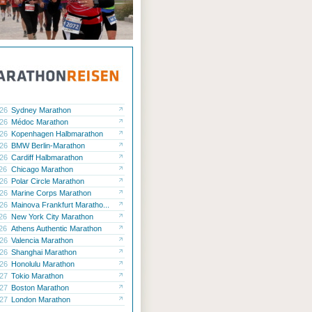
.26
Sydney Marathon
.26
Médoc Marathon
.26
Kopenhagen Halbmarathon
.26
BMW Berlin-Marathon
.26
Cardiff Halbmarathon
.26
Chicago Marathon
.26
Polar Circle Marathon
.26
Marine Corps Marathon
.26
Mainova Frankfurt Maratho...
.26
New York City Marathon
.26
Athens Authentic Marathon
.26
Valencia Marathon
.26
Shanghai Marathon
.26
Honolulu Marathon
.27
Tokio Marathon
.27
Boston Marathon
.27
London Marathon