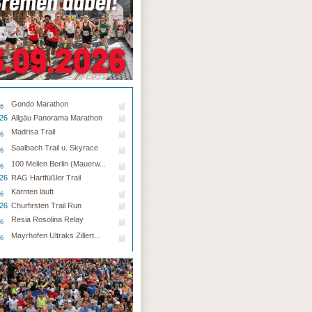
Gondo Marathon
26
.26
Allgäu Panorama Marathon
Madrisa Trail
26
Saalbach Trail u. Skyrace
26
100 Meilen Berlin (Mauerw...
26
.26
RAG Hartfüßler Trail
Kärnten läuft
26
.26
Churfirsten Trail Run
Resia Rosolina Relay
26
Mayrhofen Ultraks Zillert...
26