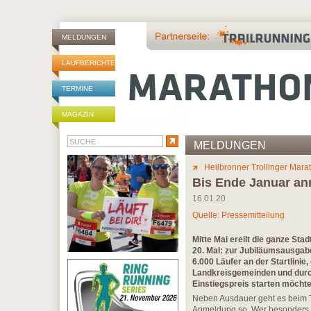
MELDUNGEN
LAUFBERICHTE
TERMINE
MAGAZIN
MELDUNGEN
Heilbronner Trollinger Mara
Bis Ende Januar an
16.01.20
Quelle: Pressemitteilung
Mitte Mai ereilt die ganze Sta
20. Mal: zur Jubiläumsausgabe
6.000 Läufer an der Startlinie,
Landkreisgemeinden und durch
Einstiegspreis starten möchte,
Neben Ausdauer geht es beim Tr
Anmeldung so. Wer besonders gü