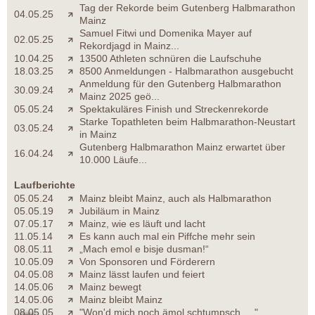
Tag der Rekorde beim Gutenberg Halbmarathon
04.05.25
Mainz
Samuel Fitwi und Domenika Mayer auf
02.05.25
Rekordjagd in Mainz...
10.04.25
13500 Athleten schnüren die Laufschuhe
18.03.25
8500 Anmeldungen - Halbmarathon ausgebucht
Anmeldung für den Gutenberg Halbmarathon
30.09.24
Mainz 2025 geö...
05.05.24
Spektakuläres Finish und Streckenrekorde
Starke Topathleten beim Halbmarathon-Neustart
03.05.24
in Mainz
Gutenberg Halbmarathon Mainz erwartet über
16.04.24
10.000 Läufe...
Laufberichte
05.05.24
Mainz bleibt Mainz, auch als Halbmarathon
05.05.19
Jubiläum in Mainz
07.05.17
Mainz, wie es läuft und lacht
11.05.14
Es kann auch mal ein Piffche mehr sein
08.05.11
„Mach emol e bisje dusman!“
10.05.09
Von Sponsoren und Förderern
04.05.08
Mainz lässt laufen und feiert
14.05.06
Mainz bewegt
14.05.06
Mainz bleibt Mainz
08.05.05
"Won'd mich noch ämol schtumpsch....."