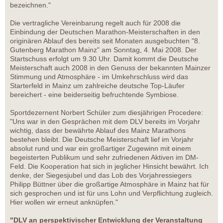
bezeichnen."
Die vertragliche Vereinbarung regelt auch für 2008 die
Einbindung der Deutschen Marathon-Meisterschaften in den
originären Ablauf des bereits seit Monaten ausgebuchten "8.
Gutenberg Marathon Mainz" am Sonntag, 4. Mai 2008. Der
Startschuss erfolgt um 9.30 Uhr. Damit kommt die Deutsche
Meisterschaft auch 2008 in den Genuss der bekannten Mainzer
Stimmung und Atmosphäre - im Umkehrschluss wird das
Starterfeld in Mainz um zahlreiche deutsche Top-Läufer
bereichert - eine beiderseitig befruchtende Symbiose.
Sportdezernent Norbert Schüler zum diesjährigen Procedere:
"Uns war in den Gesprächen mit dem DLV bereits im Vorjahr
wichtig, dass der bewährte Ablauf des Mainz Marathons
bestehen bleibt. Die Deutsche Meisterschaft lief im Vorjahr
absolut rund und war ein großartiger Zugewinn mit einem
begeisterten Publikum und sehr zufriedenen Aktiven im DM-
Feld. Die Kooperation hat sich in jeglicher Hinsicht bewährt. Ich
denke, der Siegesjubel und das Lob des Vorjahressiegers
Philipp Büttner über die großartige Atmosphäre in Mainz hat für
sich gesprochen und ist für uns Lohn und Verpflichtung zugleich.
Hier wollen wir erneut anknüpfen."
"DLV an perspektivischer Entwicklung der Veranstaltung