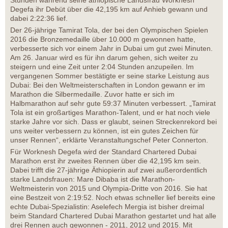
Stunden während seine äthiopische Landsfrau Worknesh
Degefa ihr Debüt über die 42,195 km auf Anhieb gewann und
dabei 2:22:36 lief.
Der 26-jährige Tamirat Tola, der bei den Olympischen Spielen
2016 die Bronzemedaille über 10.000 m gewonnen hatte,
verbesserte sich vor einem Jahr in Dubai um gut zwei Minuten.
Am 26. Januar wird es für ihn darum gehen, sich weiter zu
steigern und eine Zeit unter 2:04 Stunden anzupeilen. Im
vergangenen Sommer bestätigte er seine starke Leistung aus
Dubai: Bei den Weltmeisterschaften in London gewann er im
Marathon die Silbermedaille. Zuvor hatte er sich im
Halbmarathon auf sehr gute 59:37 Minuten verbessert. „Tamirat
Tola ist ein großartiges Marathon-Talent, und er hat noch viele
starke Jahre vor sich. Dass er glaubt, seinen Streckenrekord bei
uns weiter verbessern zu können, ist ein gutes Zeichen für
unser Rennen“, erklärte Veranstaltungschef Peter Connerton.
Für Worknesh Degefa wird der Standard Chartered Dubai
Marathon erst ihr zweites Rennen über die 42,195 km sein.
Dabei trifft die 27-jährige Äthiopierin auf zwei außerordentlich
starke Landsfrauen: Mare Dibaba ist die Marathon-
Weltmeisterin von 2015 und Olympia-Dritte von 2016. Sie hat
eine Bestzeit von 2:19:52. Noch etwas schneller lief bereits eine
echte Dubai-Spezialistin: Aselefech Mergia ist bisher dreimal
beim Standard Chartered Dubai Marathon gestartet und hat alle
drei Rennen auch gewonnen - 2011, 2012 und 2015. Mit