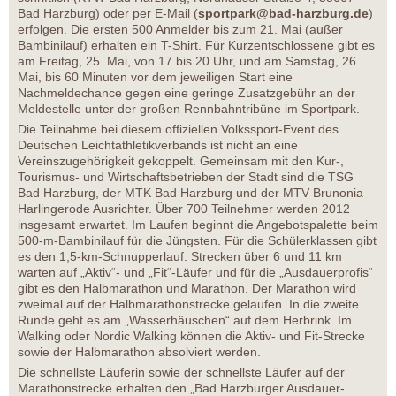
Bad Harzburg) oder per E-Mail (
sportpark@bad-harzburg.de
)
erfolgen. Die ersten 500 Anmelder bis zum 21. Mai (außer
Bambinilauf) erhalten ein T-Shirt. Für Kurzentschlossene gibt es
am Freitag, 25. Mai, von 17 bis 20 Uhr, und am Samstag, 26.
Mai, bis 60 Minuten vor dem jeweiligen Start eine
Nachmeldechance gegen eine geringe Zusatzgebühr an der
Meldestelle unter der großen Rennbahntribüne im Sportpark.
Die Teilnahme bei diesem offiziellen Volkssport-Event des
Deutschen Leichtathletikverbands ist nicht an eine
Vereinszugehörigkeit gekoppelt. Gemeinsam mit den Kur-,
Tourismus- und Wirtschaftsbetrieben der Stadt sind die TSG
Bad Harzburg, der MTK Bad Harzburg und der MTV Brunonia
Harlingerode Ausrichter. Über 700 Teilnehmer werden 2012
insgesamt erwartet. Im Laufen beginnt die Angebotspalette beim
500-m-Bambinilauf für die Jüngsten. Für die Schülerklassen gibt
es den 1,5-km-Schnupperlauf. Strecken über 6 und 11 km
warten auf „Aktiv“- und „Fit“-Läufer und für die „Ausdauerprofis“
gibt es den Halbmarathon und Marathon. Der Marathon wird
zweimal auf der Halbmarathonstrecke gelaufen. In die zweite
Runde geht es am „Wasserhäuschen“ auf dem Herbrink. Im
Walking oder Nordic Walking können die Aktiv- und Fit-Strecke
sowie der Halbmarathon absolviert werden.
Die schnellste Läuferin sowie der schnellste Läufer auf der
Marathonstrecke erhalten den „Bad Harzburger Ausdauer-