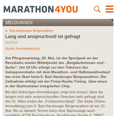
MELDUNGEN
Bad Harzburger Bergmarathon
Lang und anspruchvoll ist gefragt
14.03.12
Quelle: Pressemitteilung
Am Pfingstsamstag, 26. Mai, ist der Sportpark an der
Rennbahn wieder Mittelpunkt der „Bergläuferinnen und -
läufer“. Um 10 Uhr erfolgt vor den Tribünen der
Galopprennbahn mit dem Marathon- und Halbmarathonlauf
der erste Start beim 6. Bad Harzburger Bergmarathon. Die
Zeitnahme erfolgt mit der Firma Hucke-Timing über einen
in der Startnummer integrierten Chip.
Bei den bisherigen Anmeldungen zeigt sich erneut, dass die
langen und sehr anspruchsvollen Strecken sehr gefragt sind.
Am 31. März endet der „Frühbucherrabatt“. Der letzte Online-
Anmeldetag zum 6. Bad Harzburger Bergmarathon ist am 21.
Mai. Bis zu diesem Termin kann eine Startzusage auch
schriftlich (KTW Bad Harzburg, Nordhäuser Straße 4, 38667