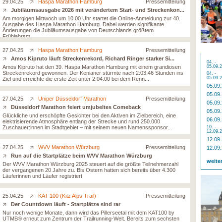
29.04.25
Haspa Marathon Hamburg
Pressemitteilung
Jubiläumsausgabe 2026 mit verändertem Start- und Streckenkon...
Am morgigen Mittwoch um 10.00 Uhr startet die Online-Anmeldung zur 40.
Ausgabe des Haspa Marathon Hamburg. Dabei werden signifikante
Änderungen die Jubiläumsausgabe von Deutschlands größtem
Frühjahrsm...
27.04.25
Haspa Marathon Hamburg
Pressemitteilung
Amos Kipruto läuft Streckenrekord, Richard Ringer starker Si...
04. -
Amos Kipruto hat den 39. Haspa Marathon Hamburg mit einem grandiosen
05.09.
Streckenrekord gewonnen. Der Kenianer stürmte nach 2:03:46 Stunden ins
04. -
05.09.
Ziel und erreichte die erste Zeit unter 2:04:00 bei dem Renn...
05.09
05.09
27.04.25
Uniper Düsseldorf Marathon
Pressemitteilung
05.09
Düsseldorf Marathon feiert umjubeltes Comeback
05.09
Glückliche und erschöpfte Gesichter bei den Aktiven im Zielbereich, eine
06.09
elektrisierende Atmosphäre entlang der Strecke und rund 250.000
Zuschauer:innen im Stadtgebiet – mit seinem neuen Namenssponsor...
10. -
12.09.
12.09
27.04.25
WVV Marathon Würzburg
Pressemitteilung
12.09
Run auf die Startplätze beim WVV Marathon Würzburg
weite
Der WVV Marathon Würzburg 2025 steuert auf die größte Teilnehmerzahl
der vergangenen 20 Jahre zu. Bis Ostern hatten sich bereits über 4.300
Läuferinnen und Läufer registriert.
25.04.25
KAT 100 (Kitz Alps Trail)
Pressemitteilung
Der Countdown läuft - Startplätze sind rar
Nur noch wenige Monate, dann wird das Pillerseetal mit dem KAT100 by
UTMB® erneut zum Zentrum der Trailrunning-Welt. Bereits zum sechsten