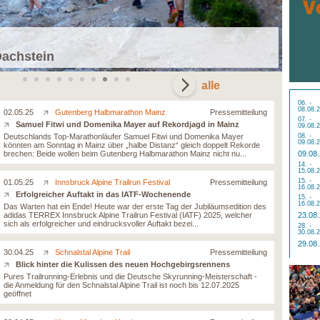
Flen
Dachstein
06.0
alle
06. -
08.08.
02.05.25
Gutenberg Halbmarathon Mainz
Pressemitteilung
07. -
Samuel Fitwi und Domenika Mayer auf Rekordjagd in Mainz
09.08.
Deutschlands Top-Marathonläufer Samuel Fitwi und Domenika Mayer
08. -
09.08.
könnten am Sonntag in Mainz über „halbe Distanz“ gleich doppelt Rekorde
brechen: Beide wollen beim Gutenberg Halbmarathon Mainz nicht nu...
09.08
14. -
15.08.
15. -
01.05.25
Innsbruck Alpine Trailrun Festival
Pressemitteilung
16.08.
Erfolgreicher Auftakt in das IATF-Wochenende
15. -
16.08.
Das Warten hat ein Ende! Heute war der erste Tag der Jubiläumsedition des
adidas TERREX Innsbruck Alpine Trailrun Festival (IATF) 2025, welcher
23.08
sich als erfolgreicher und eindrucksvoller Auftakt bezei...
28. -
30.08.
29.08
30.04.25
Schnalstal Alpine Trail
Pressemitteilung
Blick hinter die Kulissen des neuen Hochgebirgsrennens
Pures Trailrunning-Erlebnis und die Deutsche Skyrunning-Meisterschaft -
die Anmeldung für den Schnalstal Alpine Trail ist noch bis 12.07.2025
geöffnet