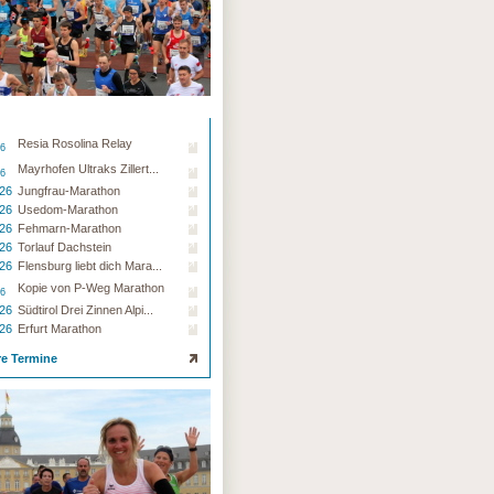
Resia Rosolina Relay
26
Mayrhofen Ultraks Zillert...
26
.26
Jungfrau-Marathon
.26
Usedom-Marathon
.26
Fehmarn-Marathon
.26
Torlauf Dachstein
.26
Flensburg liebt dich Mara...
Kopie von P-Weg Marathon
26
.26
Südtirol Drei Zinnen Alpi...
.26
Erfurt Marathon
re Termine