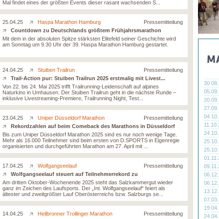
Mal findet eines der größten Events dieser rasant wachsenden S...
25.04.25
Haspa Marathon Hamburg
Pressemitteilung
Countdown zu Deutschlands größtem Frühjahrsmarathon
Mit dem in der absoluten Spitze stärksten Elitefeld seiner Geschichte wird
am Sonntag um 9.30 Uhr der 39. Haspa Marathon Hamburg gestartet.
24.04.25
Stuiben Trailrun
Pressemitteilung
Trail-Action pur: Stuiben Trailrun 2025 erstmalig mit Livest...
30.08
Von 22. bis 24. Mai 2025 trifft Trailrunning-Leidenschaft auf alpines
05.09
Naturkino in Umhausen. Der Stuiben Trailrun geht in die nächste Runde –
inklusive Livestreaming-Premiere, Trailrunning Night, Test...
20.09
27.09
04.10
23.04.25
Uniper Düsseldorf Marathon
Pressemitteilung
11.10
Rekordzahlen auf beim Comeback des Marathons in Düsseldorf
24.10
Bis zum Uniper Düsseldorf Marathon 2025 sind es nur noch wenige Tage.
Mehr als 16.000 Teilnehmer sind beim ersten von D.SPORTS in Eigenregie
25.10
organisierten und durchgeführten Marathon am 27. April mit ...
25.10
01.11
17.04.25
Wolfgangseelauf
Pressemitteilung
09.11
Wolfgangseelauf steuert auf Teilnehmerrekord zu
06.12
Am dritten Oktober-Wochenende 2025 steht das Salzkammergut wieder
06.12
ganz im Zeichen des Laufsports. Der „Int. Wolfgangseelauf“ feiert als
13.12
ältester und zweitgrößter Lauf Oberösterreichs bzw. Salzburgs se...
07.03
19.04
14.04.25
Heilbronner Trollinger Marathon
Pressemitteilung
24.04