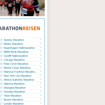
.26
Sydney Marathon
.26
Médoc Marathon
.26
Kopenhagen Halbmarathon
.26
BMW Berlin-Marathon
.26
Cardiff Halbmarathon
.26
Chicago Marathon
.26
Polar Circle Marathon
.26
Marine Corps Marathon
.26
Mainova Frankfurt Maratho...
.26
New York City Marathon
.26
Athens Authentic Marathon
.26
Valencia Marathon
.26
Shanghai Marathon
.26
Honolulu Marathon
.27
Tokio Marathon
.27
Boston Marathon
.27
London Marathon