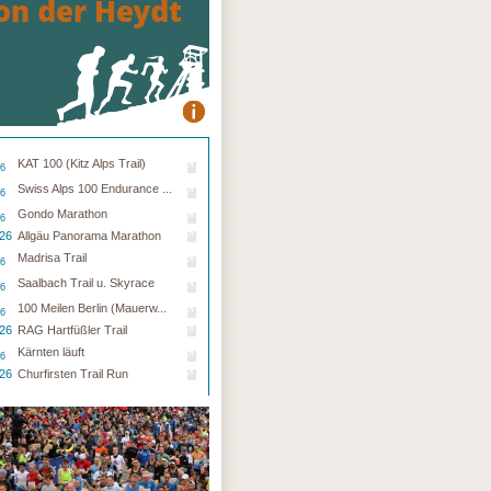
sburg liebt dich Marathon
9.26 - Flensburg
KAT 100 (Kitz Alps Trail)
26
Swiss Alps 100 Endurance ...
26
Gondo Marathon
26
.26
Allgäu Panorama Marathon
Madrisa Trail
26
Saalbach Trail u. Skyrace
26
100 Meilen Berlin (Mauerw...
26
.26
RAG Hartfüßler Trail
Kärnten läuft
26
.26
Churfirsten Trail Run