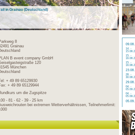
trail in Grainau (Deutschland)
Parkweg 8
09.08
82491 Grainau
14. -
Deutschland
15.08.
15. -
PLAN B event company GmbH
16.08.
Geiselgasteigstraße 120
15. -
16.08.
81545 München
23.08
Deutschland
28. -
30.08.
Tel: + 49 89 65129930
29.08
Fax: + 49 89 65129944
04. -
05.09.
Rundkurs um die Zugspitze
04. -
05.09.
100 - 81 - 62 - 39 - 25 km
05.09
Ausweichrouten bei extremen Wetterverhältnissen, Teilnehmerlimit:
1000