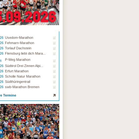
.26
Usedom-Marathon
.26
Fehmarn-Marathon
.26
Torlauf Dachstein
.26
Flensburg liebt dich Mara...
P-Weg Marathon
26
.26
Südtirol Drei Zinnen Alpi...
.26
Erfurt Marathon
.26
Scholle Natur Marathon
.26
Südthüringentrail
.26
swb-Marathon Bremen
re Termine