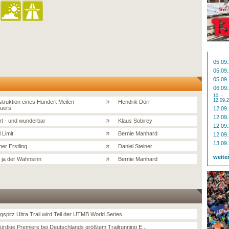
05.09
05.09
05.09
06.09
10. -
12.09.
truktion eines Hundert Meilen
Hendrik Dörr
uers
12.09
12.09
rt - und wunderbar
Klaus Sobirey
12.09
l Limit
Bernie Manhard
12.09
13.09
er Erstling
Daniel Steiner
weite
t ja der Wahnsinn
Bernie Manhard
gspitz Ultra Trail wird Teil der UTMB World Series
rdige Premiere bei Deutschlands größtem Trailrunning E...