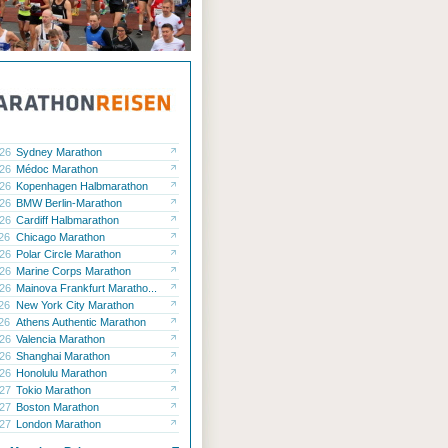
.26
Sydney Marathon
.26
Médoc Marathon
.26
Kopenhagen Halbmarathon
.26
BMW Berlin-Marathon
.26
Cardiff Halbmarathon
.26
Chicago Marathon
.26
Polar Circle Marathon
.26
Marine Corps Marathon
.26
Mainova Frankfurt Maratho...
.26
New York City Marathon
.26
Athens Authentic Marathon
.26
Valencia Marathon
.26
Shanghai Marathon
.26
Honolulu Marathon
.27
Tokio Marathon
.27
Boston Marathon
.27
London Marathon