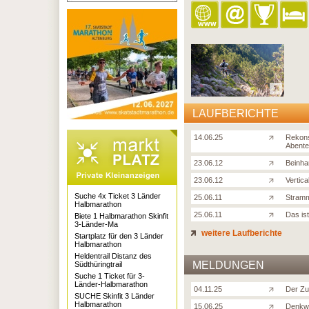
LAUFBERICHTE
14.06.25
Rekons
Abente
23.06.12
Beinha
23.06.12
Vertica
Suche 4x Ticket 3 Länder
25.06.11
Stramm
Halbmarathon
25.06.11
Das is
Biete 1 Halbmarathon Skinfit
3-Länder-Ma
weitere Laufberichte
Startplatz für den 3 Länder
Halbmarathon
Heldentrail Distanz des
MELDUNGEN
Südthüringtrail
Suche 1 Ticket für 3-
Länder-Halbmarathon
04.11.25
Der Zu
SUCHE Skinfit 3 Länder
Halbmarathon
15.06.25
Denkwü