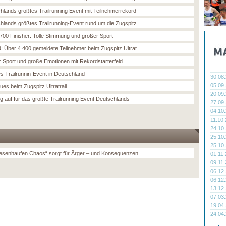
hlands größtes Trailrunning Event mit Teilnehmerrekord
hlands größtes Trailrunning-Event rund um die Zugspitz...
700 Finisher: Tolle Stimmung und großer Sport
: Über 4.400 gemeldete Teilnehmer beim Zugspitz Ultrat...
 Sport und große Emotionen mit Rekordstarterfeld
s Trailrunnin-Event in Deutschland
30.08
05.09
ues beim Zugspitz Ultratrail
20.09
g auf für das größte Trailrunning Event Deutschlands
27.09
04.10
11.10
24.10
25.10
25.10
iesenhaufen Chaos“ sorgt für Ärger – und Konsequenzen
01.11
09.11
06.12
06.12
13.12
07.03
19.04
24.04