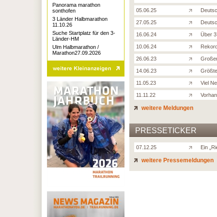
Panorama marathon
05.06.25
Deutsc
sonthofen
3 Länder Halbmarathon
27.05.25
Deutsc
11.10.26
Suche Startplatz für den 3-
16.06.24
Über 3
Länder-HM
10.06.24
Rekord
Ulm Halbmarathon /
Marathon27.09.2026
26.06.23
Großer
14.06.23
Größte
11.05.23
Viel Ne
11.11.22
Vorhan
weitere Meldungen
PRESSETICKER
07.12.25
Ein „R
weitere Pressemeldungen