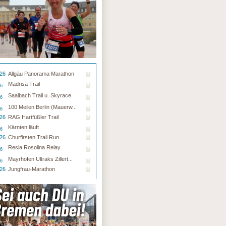
.26
Allgäu Panorama Marathon
Madrisa Trail
26
Saalbach Trail u. Skyrace
26
100 Meilen Berlin (Mauerw...
26
.26
RAG Hartfüßler Trail
Kärnten läuft
26
.26
Churfirsten Trail Run
Resia Rosolina Relay
26
Mayrhofen Ultraks Zillert...
26
.26
Jungfrau-Marathon