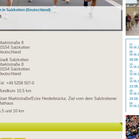
n in Salzkotten (Deutschland)
n
Marktstraße 8
07. -
33154 Salzkotten
09.08.
Deutschland
08. -
09.08.
Stadt Salzkotten
09.08
Marktstraße 8
14. -
15.08.
33154 Salzkotten
15. -
Deutschland
16.08.
15. -
16.08.
Tel: +49 5258 507-0
23.08
Rundkurs 10,5 km
28. -
30.08.
Start Marktstraße/Ecke Herderbrücke, Ziel vom dem Salzkottener
29.08
Rathaus.
04. -
05.09.
5,5 und 10 km