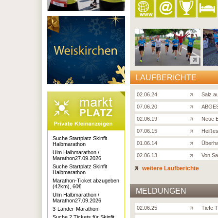
LAUFBERICHTE
02.06.24
Salz a
07.06.20
ABGES
02.06.19
Neue E
07.06.15
Heißes
Suche Startplatz Skinfit
01.06.14
Überha
Halbmarathon
Ulm Halbmarathon /
02.06.13
Von Sa
Marathon27.09.2026
Suche Startplatz Skinfit
weitere Laufberichte
Halbmarathon
Marathon-Ticket abzugeben
(42km), 60€
MELDUNGEN
Ulm Halbmarathon /
Marathon27.09.2026
02.06.25
Tiefe 
3-Länder-Marathon
Suche 2 Tickets für Skinfit