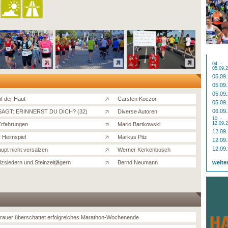
04. -
05.09.
05.09
05.09
05.09
uf der Haut
Carsten Koczor
05.09
06.09
AGT: ERINNERST DU DICH? (32)
Diverse Autoren
10. -
12.09.
rfahrungen
Mario Bartkowski
12.09
 Heimspiel
Markus Pitz
12.09
12.09
upt nicht versalzen
Werner Kerkenbusch
lzsiedern und Steinzeitjägern
Bernd Neumann
weite
Trauer überschattet erfolgreiches Marathon-Wochenende