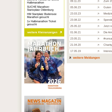
09.11.23
Zum 15
Halbmarathon
SUCHE Marathon-
05.06.23
Guten 
Startzplatz Oldenburg
23.03.23
Medizi
HM Startplatz Bodensee
Marathon gesucht
23.08.22
Spende
1x Halbmarathon Ticket
gesucht
25.05.22
Jetzt 
01.06.21
Die Amp
23.05.21
#runsal
21.04.20
Charit
17.05.19
Intere
weitere Meldungen