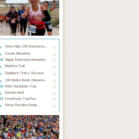
Swiss Alps 100 Endurance ...
26
Gondo Marathon
26
.26
Allgäu Panorama Marathon
Madrisa Trail
26
Saalbach Trail u. Skyrace
26
100 Meilen Berlin (Mauerw...
26
.26
RAG Hartfüßler Trail
Kärnten läuft
26
.26
Churfirsten Trail Run
Resia Rosolina Relay
26