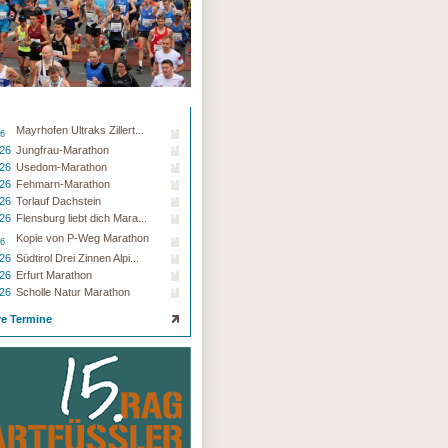
Mayrhofen Ultraks Zillert...
26
.26
Jungfrau-Marathon
.26
Usedom-Marathon
.26
Fehmarn-Marathon
.26
Torlauf Dachstein
.26
Flensburg liebt dich Mara...
Kopie von P-Weg Marathon
26
.26
Südtirol Drei Zinnen Alpi...
.26
Erfurt Marathon
.26
Scholle Natur Marathon
re Termine