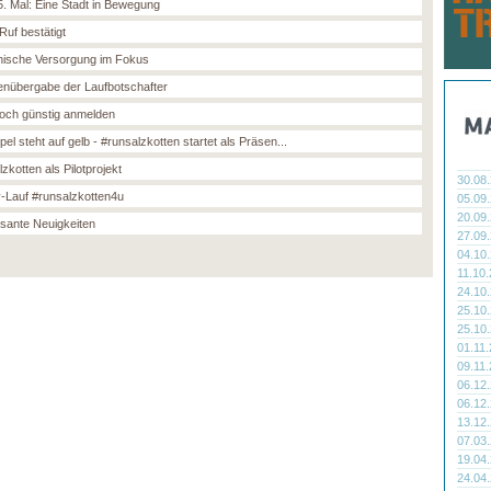
. Mal: Eine Stadt in Bewegung
Ruf bestätigt
nische Versorgung im Fokus
nübergabe der Laufbotschafter
noch günstig anmelden
el steht auf gelb - #runsalzkotten startet als Präsen...
zkotten als Pilotprojekt
30.08
y-Lauf #runsalzkotten4u
05.09
20.09
ssante Neuigkeiten
27.09
04.10
11.10
24.10
25.10
25.10
01.11
09.11
06.12
06.12
13.12
07.03
19.04
24.04