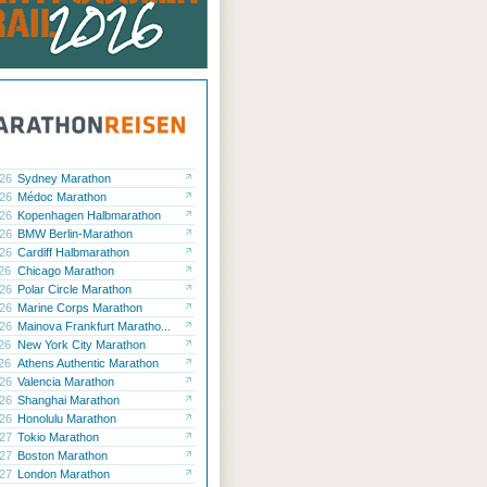
.26
Sydney Marathon
.26
Médoc Marathon
.26
Kopenhagen Halbmarathon
.26
BMW Berlin-Marathon
.26
Cardiff Halbmarathon
.26
Chicago Marathon
.26
Polar Circle Marathon
.26
Marine Corps Marathon
.26
Mainova Frankfurt Maratho...
.26
New York City Marathon
.26
Athens Authentic Marathon
.26
Valencia Marathon
.26
Shanghai Marathon
.26
Honolulu Marathon
.27
Tokio Marathon
.27
Boston Marathon
.27
London Marathon