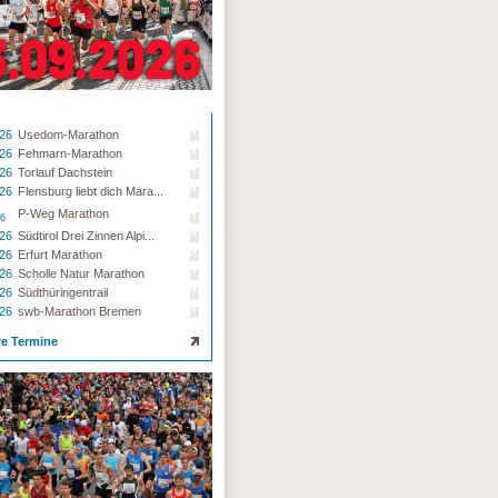
.26
Usedom-Marathon
.26
Fehmarn-Marathon
.26
Torlauf Dachstein
.26
Flensburg liebt dich Mara...
P-Weg Marathon
26
.26
Südtirol Drei Zinnen Alpi...
.26
Erfurt Marathon
.26
Scholle Natur Marathon
.26
Südthüringentrail
.26
swb-Marathon Bremen
re Termine