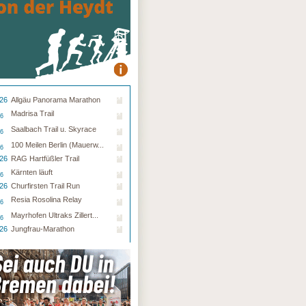
.26
Allgäu Panorama Marathon
Madrisa Trail
26
Saalbach Trail u. Skyrace
26
100 Meilen Berlin (Mauerw...
26
.26
RAG Hartfüßler Trail
Kärnten läuft
26
.26
Churfirsten Trail Run
Resia Rosolina Relay
26
Mayrhofen Ultraks Zillert...
26
.26
Jungfrau-Marathon