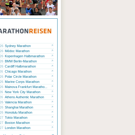
.26
Sydney Marathon
.26
Médoc Marathon
.26
Kopenhagen Halbmarathon
.26
BMW Berlin-Marathon
.26
Cardiff Halbmarathon
.26
Chicago Marathon
.26
Polar Circle Marathon
.26
Marine Corps Marathon
.26
Mainova Frankfurt Maratho...
.26
New York City Marathon
.26
Athens Authentic Marathon
.26
Valencia Marathon
.26
Shanghai Marathon
.26
Honolulu Marathon
.27
Tokio Marathon
.27
Boston Marathon
.27
London Marathon