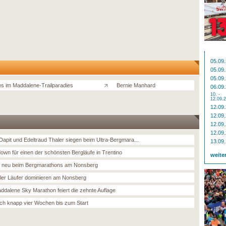
05.09
05.09
05.09
les im Maddalene-Trailparadies
Bernie Manhard
06.09
10. -
12.09.
12.09
12.09
12.09
12.09
 Dapit und Edeltraud Thaler siegen beim Ultra-Bergmara...
13.09
own für einen der schönsten Bergläufe in Trentino
weite
t neu beim Bergmarathons am Nonsberg
oler Läufer dominieren am Nonsberg
ddalene Sky Marathon feiert die zehnte Auflage
ch knapp vier Wochen bis zum Start