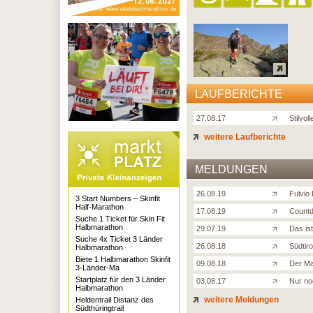
LAUFBERICHTE
27.08.17
Stilvol
weitere Laufberichte
MELDUNGEN
26.08.19
Fulvio
3 Start Numbers – Skinfit
Half-Marathon
17.08.19
Countd
Suche 1 Ticket für Skin Fit
Halbmarathon
29.07.19
Das is
Suche 4x Ticket 3 Länder
26.08.18
Südtir
Halbmarathon
Biete 1 Halbmarathon Skinfit
09.08.18
Der Ma
3-Länder-Ma
Startplatz für den 3 Länder
03.08.17
Nur no
Halbmarathon
weitere Meldungen
Heldentrail Distanz des
Südthüringtrail