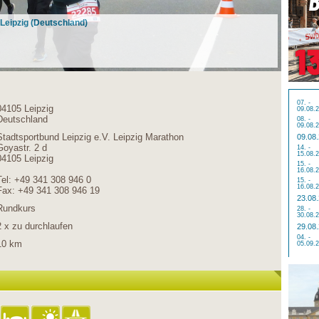
 Leipzig (Deutschland)
07. -
04105 Leipzig
09.08.
Deutschland
08. -
09.08.
Stadtsportbund Leipzig e.V. Leipzig Marathon
09.08
Goyastr. 2 d
14. -
15.08.
04105 Leipzig
15. -
16.08.
Tel: +49 341 308 946 0
15. -
16.08.
Fax: +49 341 308 946 19
23.08
Rundkurs
28. -
30.08.
2 x zu durchlaufen
29.08
04. -
10 km
05.09.