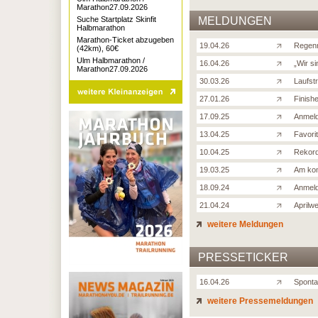
Marathon27.09.2026
Suche Startplatz Skinfit
MELDUNGEN
Halbmarathon
Marathon-Ticket abzugeben
19.04.26
Regenr
(42km), 60€
Ulm Halbmarathon /
16.04.26
„Wir si
Marathon27.09.2026
30.03.26
Laufstr
27.01.26
Finish
17.09.25
Anmel
13.04.25
Favori
10.04.25
Rekord
19.03.25
Am kom
18.09.24
Anmeld
21.04.24
Aprilw
weitere Meldungen
PRESSETICKER
16.04.26
Sponta
weitere Pressemeldungen