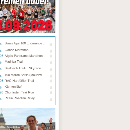
Swiss Alps 100 Endurance ...
26
Gondo Marathon
26
.26
Allgäu Panorama Marathon
Madrisa Trail
26
Saalbach Trail u. Skyrace
26
100 Meilen Berlin (Mauerw...
26
.26
RAG Hartfüßler Trail
Kärnten läuft
26
.26
Churfirsten Trail Run
Resia Rosolina Relay
26