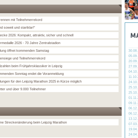
ennen mit Teilnehmerrekord
nd soweit und startklar!“
ecke 2026: Kompakt, attraktiv, sicher und schnell
ermedaille 2026 - 70 Jahre Zentralstadion
dung öffnet kommenden Samstag
30.08
05.09
tensiege und Teilnehmerrekord
20.09
zahlen beim Frühjahrsklassiker in Leipzig
27.09
04.10
menden Sonntag endet die Voranmeldung
11.10
ungen für den Leipzig Marathon 2025 in Kürze möglich
24.10
25.10
etter und über 9.000 Teilnehmer
25.10
01.11
09.11
06.12
06.12
13.12
ne Streckenänderung beim Leipzig Marathon
07.03
19.04
24.04