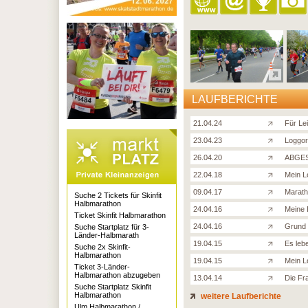
LAUFBERICHTE
21.04.24
Für Lei
23.04.23
Loggor
26.04.20
ABGES
22.04.18
Mein Le
09.04.17
Marath
Suche 2 Tickets für Skinfit
Halbmarathon
24.04.16
Meine 
Ticket Skinfit Halbmarathon
24.04.16
Grund 
Suche Startplatz für 3-
Länder-Halbmarath
19.04.15
Es lebe
Suche 2x Skinfit-
Halbmarathon
19.04.15
Mein Le
Ticket 3-Länder-
Halbmarathon abzugeben
13.04.14
Die Fr
Suche Startplatz Skinfit
Halbmarathon
weitere Laufberichte
Ulm Halbmarathon /