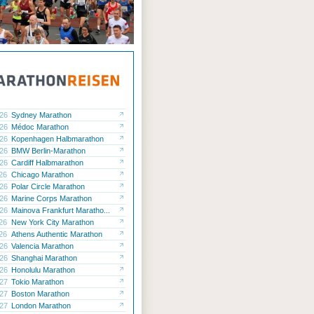
.26
Sydney Marathon
.26
Médoc Marathon
.26
Kopenhagen Halbmarathon
.26
BMW Berlin-Marathon
.26
Cardiff Halbmarathon
.26
Chicago Marathon
.26
Polar Circle Marathon
.26
Marine Corps Marathon
.26
Mainova Frankfurt Maratho...
.26
New York City Marathon
.26
Athens Authentic Marathon
.26
Valencia Marathon
.26
Shanghai Marathon
.26
Honolulu Marathon
.27
Tokio Marathon
.27
Boston Marathon
.27
London Marathon