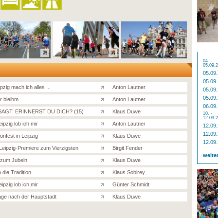
04. -
05.09.
05.09
05.09
pzig mach ich alles ...
Anton Lautner
05.09
05.09
r bleibm
Anton Lautner
06.09
AGT: ERINNERST DU DICH? (15)
Klaus Duwe
10. -
12.09.
ipzig lob ich mir
Anton Lautner
12.09
12.09
onfest in Leipzig
Klaus Duwe
12.09
Leipzig-Premiere zum Vierzigsten
Birgit Fender
weite
zum Jubeln
Klaus Duwe
 die Tradition
Klaus Sobirey
ipzig lob ich mir
Günter Schmidt
age nach der Hauptstadt
Klaus Duwe