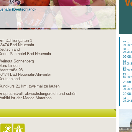
euenahr (Deutschland)
Am Dahliengarten 1
07. -
53474 Bad Neuenahr
09.08.
Deutschland
08. -
09.08.
Dorint Parkhotel Bad Neuenahr
09.08
Weingut Sonnenberg
14. -
15.08.
Marc Linden
15. -
Heerstraße 98
16.08.
53474 Bad Neuenahr-Ahrweiler
15. -
16.08.
Deutschland
23.08
Rundkurs 21 km, zweimal zu laufen
28. -
30.08.
Anspruchsvoll, abwechslungsreich und schön
29.08
Vorbild ist der Medoc Marathon
04. -
05.09.