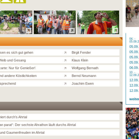
04. -
05.09.
05.09
05.09
assen es sich gut gehen
Birgit Fender
05.09
Weib und Gesang
Klaus Klein
05.09
06.09
carte: Nur für Genießer!
Wolfgang Bernath
10. -
12.09.
nd andere Köstlichkeiten
Bernd Neumann
12.09
rsprechend
Joachim Ewen
12.09
12.09
weite
ert durch’s Ahrtal
an parat“: Der sechste Ahrathon läuft durchs Ahrtal
 und Gaumenfreuden im Ahrtal