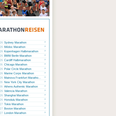
.26
Sydney Marathon
.26
Médoc Marathon
.26
Kopenhagen Halbmarathon
.26
BMW Berlin-Marathon
.26
Cardiff Halbmarathon
.26
Chicago Marathon
.26
Polar Circle Marathon
.26
Marine Corps Marathon
.26
Mainova Frankfurt Maratho...
.26
New York City Marathon
.26
Athens Authentic Marathon
.26
Valencia Marathon
.26
Shanghai Marathon
.26
Honolulu Marathon
.27
Tokio Marathon
.27
Boston Marathon
.27
London Marathon