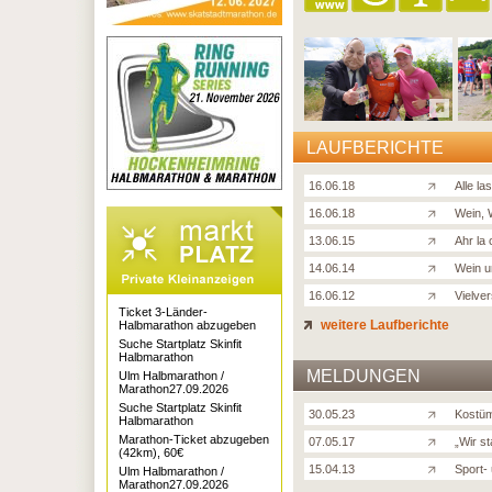
LAUFBERICHTE
16.06.18
Alle l
16.06.18
Wein, 
13.06.15
Ahr la 
14.06.14
Wein u
16.06.12
Vielve
Ticket 3-Länder-
weitere Laufberichte
Halbmarathon abzugeben
Suche Startplatz Skinfit
Halbmarathon
MELDUNGEN
Ulm Halbmarathon /
Marathon27.09.2026
Suche Startplatz Skinfit
30.05.23
Kostümi
Halbmarathon
Marathon-Ticket abzugeben
07.05.17
„Wir st
(42km), 60€
15.04.13
Sport-
Ulm Halbmarathon /
Marathon27.09.2026