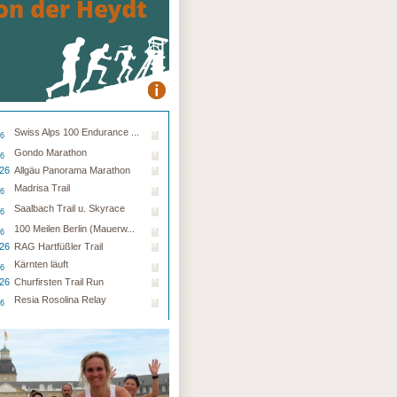
Swiss Alps 100 Endurance ...
26
Gondo Marathon
26
.26
Allgäu Panorama Marathon
Madrisa Trail
26
Saalbach Trail u. Skyrace
26
100 Meilen Berlin (Mauerw...
26
.26
RAG Hartfüßler Trail
Kärnten läuft
26
.26
Churfirsten Trail Run
Resia Rosolina Relay
26