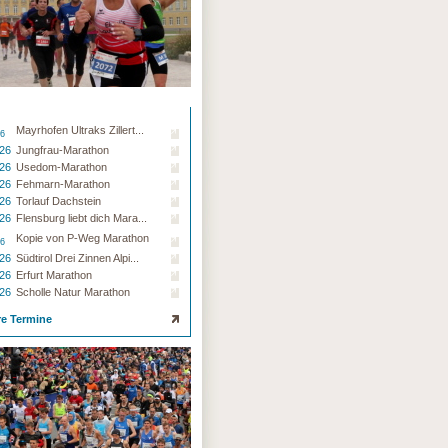
Mayrhofen Ultraks Zillert...
26
.26
Jungfrau-Marathon
.26
Usedom-Marathon
.26
Fehmarn-Marathon
.26
Torlauf Dachstein
.26
Flensburg liebt dich Mara...
Kopie von P-Weg Marathon
26
.26
Südtirol Drei Zinnen Alpi...
.26
Erfurt Marathon
.26
Scholle Natur Marathon
re Termine