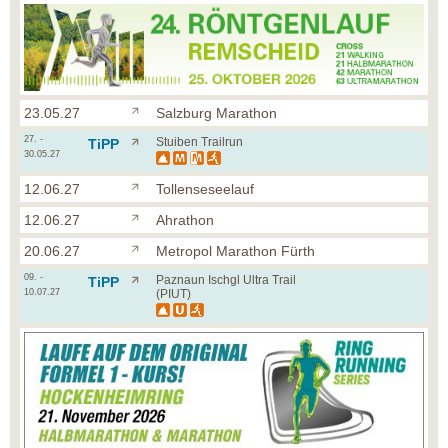
23.05.27
Salzburg Marathon
27. -
Stuiben Trailrun
TiPP
30.05.27
12.06.27
Tollenseseelauf
12.06.27
Ahrathon
20.06.27
Metropol Marathon Fürth
09. -
Paznaun Ischgl Ultra Trail
TiPP
10.07.27
(PIUT)