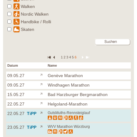
Walken
Nordic Walken
Handbike / Rolli
Skaten
1
2
3
4
5
6
Datum
Name
09.05.27
Genève Marathon
09.05.27
Windhagen Marathon
15.05.27
Bad Harzburger Bergmarathon
22.05.27
Helgoland-Marathon
GutsMuths-Rennsteiglauf
22.05.27
TiPP
WVV Marathon Würzburg
23.05.27
TiPP