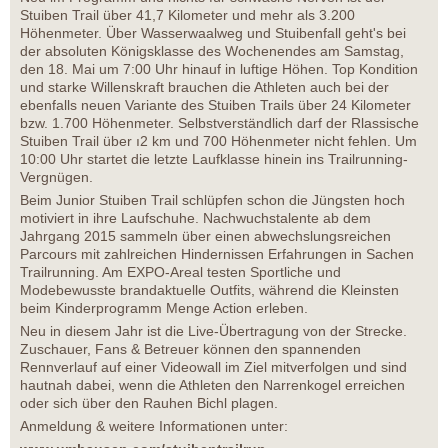
Stuiben Trail über 41,7 Kilometer und mehr als 3.200
Höhenmeter. Über Wasserwaalweg und Stuibenfall geht's bei
der absoluten Königsklasse des Wochenendes am Samstag,
den 18. Mai um 7:00 Uhr hinauf in luftige Höhen. Top Kondition
und starke Willenskraft brauchen die Athleten auch bei der
ebenfalls neuen Variante des Stuiben Trails über 24 Kilometer
bzw. 1.700 Höhenmeter. Selbstverständlich darf der Rlassische
Stuiben Trail über ı2 km und 700 Höhenmeter nicht fehlen. Um
10:00 Uhr startet die letzte Laufklasse hinein ins Trailrunning-
Vergnügen.
Beim Junior Stuiben Trail schlüpfen schon die Jüngsten hoch
motiviert in ihre Laufschuhe. Nachwuchstalente ab dem
Jahrgang 2015 sammeln über einen abwechslungsreichen
Parcours mit zahlreichen Hindernissen Erfahrungen in Sachen
Trailrunning. Am EXPO-Areal testen Sportliche und
Modebewusste brandaktuelle Outfits, während die Kleinsten
beim Kinderprogramm Menge Action erleben.
Neu in diesem Jahr ist die Live-Übertragung von der Strecke.
Zuschauer, Fans & Betreuer können den spannenden
Rennverlauf auf einer Videowall im Ziel mitverfolgen und sind
hautnah dabei, wenn die Athleten den Narrenkogel erreichen
oder sich über den Rauhen Bichl plagen.
Anmeldung & weitere Informationen unter: