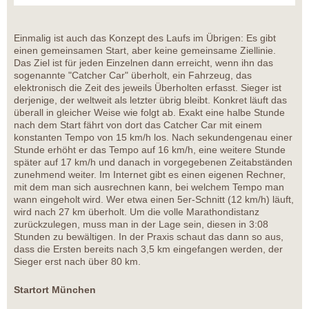
Einmalig ist auch das Konzept des Laufs im Übrigen: Es gibt
einen gemeinsamen Start, aber keine gemeinsame Ziellinie.
Das Ziel ist für jeden Einzelnen dann erreicht, wenn ihn das
sogenannte "Catcher Car" überholt, ein Fahrzeug, das
elektronisch die Zeit des jeweils Überholten erfasst. Sieger ist
derjenige, der weltweit als letzter übrig bleibt. Konkret läuft das
überall in gleicher Weise wie folgt ab. Exakt eine halbe Stunde
nach dem Start fährt von dort das Catcher Car mit einem
konstanten Tempo von 15 km/h los. Nach sekundengenau einer
Stunde erhöht er das Tempo auf 16 km/h, eine weitere Stunde
später auf 17 km/h und danach in vorgegebenen Zeitabständen
zunehmend weiter. Im Internet gibt es einen eigenen Rechner,
mit dem man sich ausrechnen kann, bei welchem Tempo man
wann eingeholt wird. Wer etwa einen 5er-Schnitt (12 km/h) läuft,
wird nach 27 km überholt. Um die volle Marathondistanz
zurückzulegen, muss man in der Lage sein, diesen in 3:08
Stunden zu bewältigen. In der Praxis schaut das dann so aus,
dass die Ersten bereits nach 3,5 km eingefangen werden, der
Sieger erst nach über 80 km.
Startort München