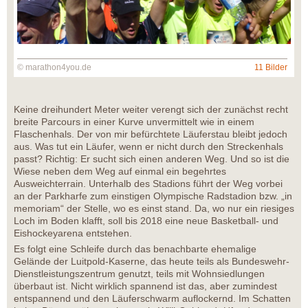
© marathon4you.de
11 Bilder
Keine dreihundert Meter weiter verengt sich der zunächst recht
breite Parcours in einer Kurve unvermittelt wie in einem
Flaschenhals. Der von mir befürchtete Läuferstau bleibt jedoch
aus. Was tut ein Läufer, wenn er nicht durch den Streckenhals
passt? Richtig: Er sucht sich einen anderen Weg. Und so ist die
Wiese neben dem Weg auf einmal ein begehrtes
Ausweichterrain. Unterhalb des Stadions führt der Weg vorbei
an der Parkharfe zum einstigen Olympische Radstadion bzw. „in
memoriam“ der Stelle, wo es einst stand. Da, wo nur ein riesiges
Loch im Boden klafft, soll bis 2018 eine neue Basketball- und
Eishockeyarena entstehen.
Es folgt eine Schleife durch das benachbarte ehemalige
Gelände der Luitpold-Kaserne, das heute teils als Bundeswehr-
Dienstleistungszentrum genutzt, teils mit Wohnsiedlungen
überbaut ist. Nicht wirklich spannend ist das, aber zumindest
entspannend und den Läuferschwarm auflockernd. Im Schatten