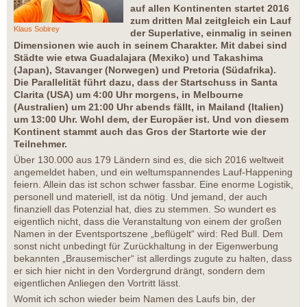
auf allen Kontinenten startet 2016
zum dritten Mal zeitgleich ein Lauf
Klaus Sobirey
der Superlative, einmalig in seinen
Dimensionen wie auch in seinem Charakter. Mit dabei sind
Städte wie etwa Guadalajara (Mexiko) und Takashima
(Japan), Stavanger (Norwegen) und Pretoria (Südafrika).
Die Parallelität führt dazu, dass der Startschuss in Santa
Clarita (USA) um 4:00 Uhr morgens, in Melbourne
(Australien) um 21:00 Uhr abends fällt, in Mailand (Italien)
um 13:00 Uhr. Wohl dem, der Europäer ist. Und von diesem
Kontinent stammt auch das Gros der Startorte wie der
Teilnehmer.
Über 130.000 aus 179 Ländern sind es, die sich 2016 weltweit
angemeldet haben, und ein weltumspannendes Lauf-Happening
feiern. Allein das ist schon schwer fassbar. Eine enorme Logistik,
personell und materiell, ist da nötig. Und jemand, der auch
finanziell das Potenzial hat, dies zu stemmen. So wundert es
eigentlich nicht, dass die Veranstaltung von einem der großen
Namen in der Eventsportszene „beflügelt“ wird: Red Bull. Dem
sonst nicht unbedingt für Zurückhaltung in der Eigenwerbung
bekannten „Brausemischer“ ist allerdings zugute zu halten, dass
er sich hier nicht in den Vordergrund drängt, sondern dem
eigentlichen Anliegen den Vortritt lässt.
Womit ich schon wieder beim Namen des Laufs bin, der