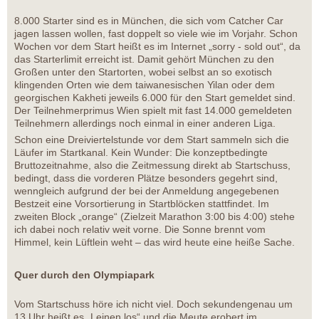
8.000 Starter sind es in München, die sich vom Catcher Car
jagen lassen wollen, fast doppelt so viele wie im Vorjahr. Schon
Wochen vor dem Start heißt es im Internet „sorry - sold out“, da
das Starterlimit erreicht ist. Damit gehört München zu den
Großen unter den Startorten, wobei selbst an so exotisch
klingenden Orten wie dem taiwanesischen Yilan oder dem
georgischen Kakheti jeweils 6.000 für den Start gemeldet sind.
Der Teilnehmerprimus Wien spielt mit fast 14.000 gemeldeten
Teilnehmern allerdings noch einmal in einer anderen Liga.
Schon eine Dreiviertelstunde vor dem Start sammeln sich die
Läufer im Startkanal. Kein Wunder: Die konzeptbedingte
Bruttozeitnahme, also die Zeitmessung direkt ab Startschuss,
bedingt, dass die vorderen Plätze besonders gegehrt sind,
wenngleich aufgrund der bei der Anmeldung angegebenen
Bestzeit eine Vorsortierung in Startblöcken stattfindet. Im
zweiten Block „orange“ (Zielzeit Marathon 3:00 bis 4:00) stehe
ich dabei noch relativ weit vorne. Die Sonne brennt vom
Himmel, kein Lüftlein weht – das wird heute eine heiße Sache.
Quer durch den Olympiapark
Vom Startschuss höre ich nicht viel. Doch sekundengenau um
13 Uhr heißt es „Leinen los“ und die Meute erobert im