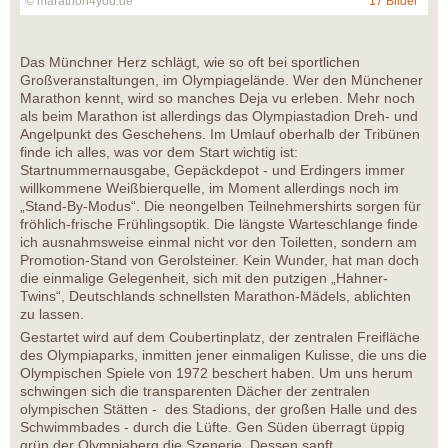
© marathon4you.de
17 Bilder
Das Münchner Herz schlägt, wie so oft bei sportlichen
Großveranstaltungen, im Olympiagelände. Wer den Münchener
Marathon kennt, wird so manches Deja vu erleben. Mehr noch
als beim Marathon ist allerdings das Olympiastadion Dreh- und
Angelpunkt des Geschehens. Im Umlauf oberhalb der Tribünen
finde ich alles, was vor dem Start wichtig ist:
Startnummernausgabe, Gepäckdepot - und Erdingers immer
willkommene Weißbierquelle, im Moment allerdings noch im
„Stand-By-Modus“. Die neongelben Teilnehmershirts sorgen für
fröhlich-frische Frühlingsoptik. Die längste Warteschlange finde
ich ausnahmsweise einmal nicht vor den Toiletten, sondern am
Promotion-Stand von Gerolsteiner. Kein Wunder, hat man doch
die einmalige Gelegenheit, sich mit den putzigen „Hahner-
Twins“, Deutschlands schnellsten Marathon-Mädels, ablichten
zu lassen.
Gestartet wird auf dem Coubertinplatz, der zentralen Freifläche
des Olympiaparks, inmitten jener einmaligen Kulisse, die uns die
Olympischen Spiele von 1972 beschert haben. Um uns herum
schwingen sich die transparenten Dächer der zentralen
olympischen Stätten - des Stadions, der großen Halle und des
Schwimmbades - durch die Lüfte. Gen Süden überragt üppig
grün der Olympiaberg die Szenerie. Dessen sanft