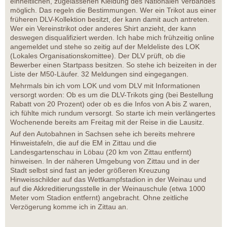
einheitlichen, zugelassenen Kleidung des Nationalen Verbandes
möglich. Das regeln die Bestimmungen. Wer ein Trikot aus einer
früheren DLV-Kollektion besitzt, der kann damit auch antreten.
Wer ein Vereinstrikot oder anderes Shirt anzieht, der kann
deswegen disqualifiziert werden. Ich habe mich frühzeitig online
angemeldet und stehe so zeitig auf der Meldeliste des LOK
(Lokales Organisationskomittee). Der DLV prüft, ob die
Bewerber einen Startpass besitzen. So stehe ich beizeiten in der
Liste der M50-Läufer. 32 Meldungen sind eingegangen.
Mehrmals bin ich vom LOK und vom DLV mit Informationen
versorgt worden: Ob es um die DLV-Trikots ging (bei Bestellung
Rabatt von 20 Prozent) oder ob es die Infos von A bis Z waren,
ich fühlte mich rundum versorgt. So starte ich mein verlängertes
Wochenende bereits am Freitag mit der Reise in die Lausitz.
Auf den Autobahnen in Sachsen sehe ich bereits mehrere
Hinweistafeln, die auf die EM in Zittau und die
Landesgartenschau in Löbau (20 km von Zittau entfernt)
hinweisen. In der näheren Umgebung von Zittau und in der
Stadt selbst sind fast an jeder größeren Kreuzung
Hinweisschilder auf das Wettkampfstadion in der Weinau und
auf die Akkreditierungsstelle in der Weinauschule (etwa 1000
Meter vom Stadion entfernt) angebracht. Ohne zeitliche
Verzögerung komme ich in Zittau an.