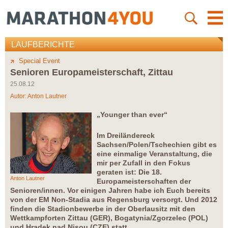
LAUFBERICHTE
Special Event
Senioren Europameisterschaft, Zittau
25.08.12
Autor:
Anton Lautner
„Younger than ever“
Im Dreiländereck
Sachsen/Polen/Tschechien gibt es
eine einmalige Veranstaltung, die
mir per Zufall in den Fokus
geraten ist: Die 18.
Anton Lautner
Europameisterschaften der
Senioren/innen. Vor einigen Jahren habe ich Euch bereits
von der EM Non-Stadia aus Regensburg versorgt. Und 2012
finden die Stadionbewerbe in der Oberlausitz mit den
Wettkampforten Zittau (GER), Bogatynia/Zgorzelec (POL)
und Hradek nad Nisou (CZE) statt.