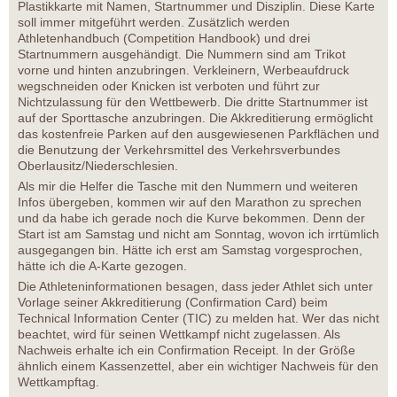
Plastikkarte mit Namen, Startnummer und Disziplin. Diese Karte
soll immer mitgeführt werden. Zusätzlich werden
Athletenhandbuch (Competition Handbook) und drei
Startnummern ausgehändigt. Die Nummern sind am Trikot
vorne und hinten anzubringen. Verkleinern, Werbeaufdruck
wegschneiden oder Knicken ist verboten und führt zur
Nichtzulassung für den Wettbewerb. Die dritte Startnummer ist
auf der Sporttasche anzubringen. Die Akkreditierung ermöglicht
das kostenfreie Parken auf den ausgewiesenen Parkflächen und
die Benutzung der Verkehrsmittel des Verkehrsverbundes
Oberlausitz/Niederschlesien.
Als mir die Helfer die Tasche mit den Nummern und weiteren
Infos übergeben, kommen wir auf den Marathon zu sprechen
und da habe ich gerade noch die Kurve bekommen. Denn der
Start ist am Samstag und nicht am Sonntag, wovon ich irrtümlich
ausgegangen bin. Hätte ich erst am Samstag vorgesprochen,
hätte ich die A-Karte gezogen.
Die Athleteninformationen besagen, dass jeder Athlet sich unter
Vorlage seiner Akkreditierung (Confirmation Card) beim
Technical Information Center (TIC) zu melden hat. Wer das nicht
beachtet, wird für seinen Wettkampf nicht zugelassen. Als
Nachweis erhalte ich ein Confirmation Receipt. In der Größe
ähnlich einem Kassenzettel, aber ein wichtiger Nachweis für den
Wettkampftag.