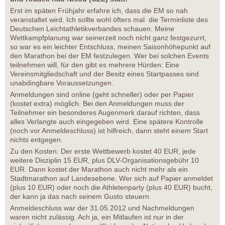
Erst im späten Frühjahr erfahre ich, dass die EM so nah
veranstaltet wird. Ich sollte wohl öfters mal die Terminliste des
Deutschen Leichtathletikverbandes schauen. Meine
Wettkampfplanung war seinerzeit noch nicht ganz festgezurrt,
so war es ein leichter Entschluss, meinen Saisonhöhepunkt auf
den Marathon bei der EM festzulegen. Wer bei solchen Events
teilnehmen will, für den gibt es mehrere Hürden: Eine
Vereinsmitgliedschaft und der Besitz eines Startpasses sind
unabdingbare Voraussetzungen.
Anmeldungen sind online (geht schneller) oder per Papier
(kostet extra) möglich. Bei den Anmeldungen muss der
Teilnehmer ein besonderes Augenmerk darauf richten, dass
alles Verlangte auch eingegeben wird. Eine spätere Kontrolle
(noch vor Anmeldeschluss) ist hilfreich, dann steht einem Start
nichts entgegen.
Zu den Kosten: Der erste Wettbewerb kostet 40 EUR, jede
weitere Disziplin 15 EUR, plus DLV-Organisationsgebühr 10
EUR. Dann kostet der Marathon auch nicht mehr als ein
Stadtmarathon auf Landesebene. Wer sich auf Papier anmeldet
(plus 10 EUR) oder noch die Athletenparty (plus 40 EUR) bucht,
der kann ja das nach seinem Gusto steuern.
Anmeldeschluss war der 31.05.2012 und Nachmeldungen
waren nicht zulässig. Ach ja, ein Mitlaufen ist nur in der