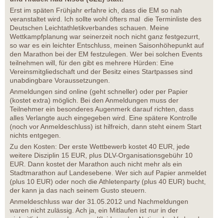
Erst im späten Frühjahr erfahre ich, dass die EM so nah
veranstaltet wird. Ich sollte wohl öfters mal die Terminliste des
Deutschen Leichtathletikverbandes schauen. Meine
Wettkampfplanung war seinerzeit noch nicht ganz festgezurrt,
so war es ein leichter Entschluss, meinen Saisonhöhepunkt auf
den Marathon bei der EM festzulegen. Wer bei solchen Events
teilnehmen will, für den gibt es mehrere Hürden: Eine
Vereinsmitgliedschaft und der Besitz eines Startpasses sind
unabdingbare Voraussetzungen.
Anmeldungen sind online (geht schneller) oder per Papier
(kostet extra) möglich. Bei den Anmeldungen muss der
Teilnehmer ein besonderes Augenmerk darauf richten, dass
alles Verlangte auch eingegeben wird. Eine spätere Kontrolle
(noch vor Anmeldeschluss) ist hilfreich, dann steht einem Start
nichts entgegen.
Zu den Kosten: Der erste Wettbewerb kostet 40 EUR, jede
weitere Disziplin 15 EUR, plus DLV-Organisationsgebühr 10
EUR. Dann kostet der Marathon auch nicht mehr als ein
Stadtmarathon auf Landesebene. Wer sich auf Papier anmeldet
(plus 10 EUR) oder noch die Athletenparty (plus 40 EUR) bucht,
der kann ja das nach seinem Gusto steuern.
Anmeldeschluss war der 31.05.2012 und Nachmeldungen
waren nicht zulässig. Ach ja, ein Mitlaufen ist nur in der