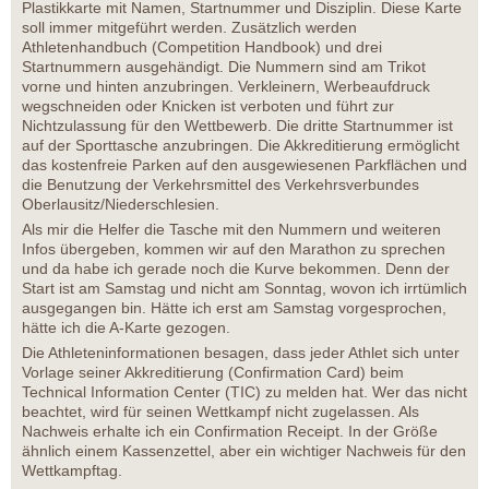
Plastikkarte mit Namen, Startnummer und Disziplin. Diese Karte
soll immer mitgeführt werden. Zusätzlich werden
Athletenhandbuch (Competition Handbook) und drei
Startnummern ausgehändigt. Die Nummern sind am Trikot
vorne und hinten anzubringen. Verkleinern, Werbeaufdruck
wegschneiden oder Knicken ist verboten und führt zur
Nichtzulassung für den Wettbewerb. Die dritte Startnummer ist
auf der Sporttasche anzubringen. Die Akkreditierung ermöglicht
das kostenfreie Parken auf den ausgewiesenen Parkflächen und
die Benutzung der Verkehrsmittel des Verkehrsverbundes
Oberlausitz/Niederschlesien.
Als mir die Helfer die Tasche mit den Nummern und weiteren
Infos übergeben, kommen wir auf den Marathon zu sprechen
und da habe ich gerade noch die Kurve bekommen. Denn der
Start ist am Samstag und nicht am Sonntag, wovon ich irrtümlich
ausgegangen bin. Hätte ich erst am Samstag vorgesprochen,
hätte ich die A-Karte gezogen.
Die Athleteninformationen besagen, dass jeder Athlet sich unter
Vorlage seiner Akkreditierung (Confirmation Card) beim
Technical Information Center (TIC) zu melden hat. Wer das nicht
beachtet, wird für seinen Wettkampf nicht zugelassen. Als
Nachweis erhalte ich ein Confirmation Receipt. In der Größe
ähnlich einem Kassenzettel, aber ein wichtiger Nachweis für den
Wettkampftag.