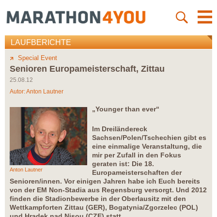
LAUFBERICHTE
Special Event
Senioren Europameisterschaft, Zittau
25.08.12
Autor:
Anton Lautner
„Younger than ever“
Im Dreiländereck
Sachsen/Polen/Tschechien gibt es
eine einmalige Veranstaltung, die
mir per Zufall in den Fokus
geraten ist: Die 18.
Anton Lautner
Europameisterschaften der
Senioren/innen. Vor einigen Jahren habe ich Euch bereits
von der EM Non-Stadia aus Regensburg versorgt. Und 2012
finden die Stadionbewerbe in der Oberlausitz mit den
Wettkampforten Zittau (GER), Bogatynia/Zgorzelec (POL)
und Hradek nad Nisou (CZE) statt.