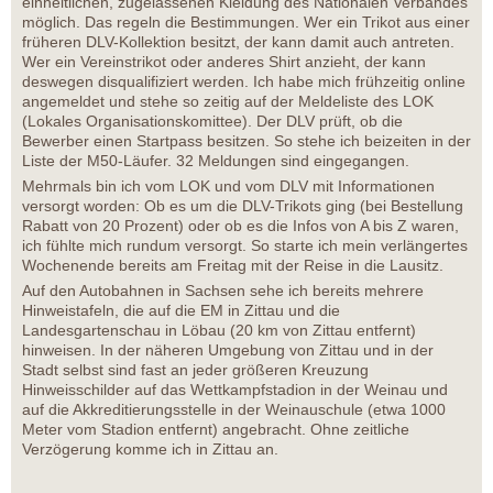
einheitlichen, zugelassenen Kleidung des Nationalen Verbandes
möglich. Das regeln die Bestimmungen. Wer ein Trikot aus einer
früheren DLV-Kollektion besitzt, der kann damit auch antreten.
Wer ein Vereinstrikot oder anderes Shirt anzieht, der kann
deswegen disqualifiziert werden. Ich habe mich frühzeitig online
angemeldet und stehe so zeitig auf der Meldeliste des LOK
(Lokales Organisationskomittee). Der DLV prüft, ob die
Bewerber einen Startpass besitzen. So stehe ich beizeiten in der
Liste der M50-Läufer. 32 Meldungen sind eingegangen.
Mehrmals bin ich vom LOK und vom DLV mit Informationen
versorgt worden: Ob es um die DLV-Trikots ging (bei Bestellung
Rabatt von 20 Prozent) oder ob es die Infos von A bis Z waren,
ich fühlte mich rundum versorgt. So starte ich mein verlängertes
Wochenende bereits am Freitag mit der Reise in die Lausitz.
Auf den Autobahnen in Sachsen sehe ich bereits mehrere
Hinweistafeln, die auf die EM in Zittau und die
Landesgartenschau in Löbau (20 km von Zittau entfernt)
hinweisen. In der näheren Umgebung von Zittau und in der
Stadt selbst sind fast an jeder größeren Kreuzung
Hinweisschilder auf das Wettkampfstadion in der Weinau und
auf die Akkreditierungsstelle in der Weinauschule (etwa 1000
Meter vom Stadion entfernt) angebracht. Ohne zeitliche
Verzögerung komme ich in Zittau an.