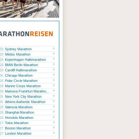
.26
Sydney Marathon
.26
Médoc Marathon
.26
Kopenhagen Halbmarathon
.26
BMW Berlin-Marathon
.26
Cardiff Halbmarathon
.26
Chicago Marathon
.26
Polar Circle Marathon
.26
Marine Corps Marathon
.26
Mainova Frankfurt Maratho...
.26
New York City Marathon
.26
Athens Authentic Marathon
.26
Valencia Marathon
.26
Shanghai Marathon
.26
Honolulu Marathon
.27
Tokio Marathon
.27
Boston Marathon
.27
London Marathon