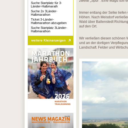
zweite „Spur“. Eine Magd soll 
Suche Startplatz für 3-
Länder-Halbmarath
Suche 2x 3Länder-
Immer entlang der Selke liefen 
Halbmarathon
Höhen. Nach Meisdorf verließen
Ticket 3-Länder-
Wald über Ballenstedt Richtun
Halbmarathon abzugeben
auf den Ort.
Suche Startplatz 3Länder-
Halbmarathon
Wir verließen diesen schönen 
und an der dortigen Verpflegun
Landschaft. Felder und Wirtsc