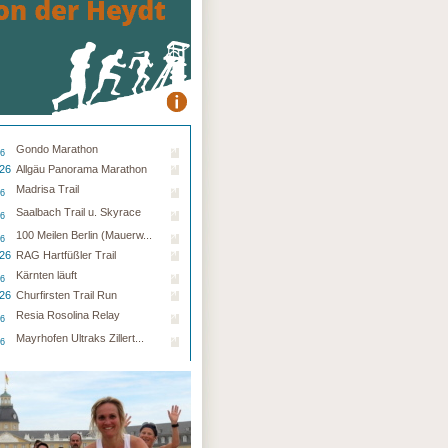
Gondo Marathon
26
.26
Allgäu Panorama Marathon
Madrisa Trail
26
Saalbach Trail u. Skyrace
26
100 Meilen Berlin (Mauerw...
26
.26
RAG Hartfüßler Trail
Kärnten läuft
26
.26
Churfirsten Trail Run
Resia Rosolina Relay
26
Mayrhofen Ultraks Zillert...
26