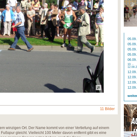
05.09
05.09
05.09
05.09
06.09
10. -
12.09.
12.09
12.09
12.09
12.09
weite
11 Bilder
m winzigen Ort. Der Name kommt von einer Vertiefung auf einem
Fußspur gleicht. Vielleicht 100 Meter davon entfernt gibt es eine