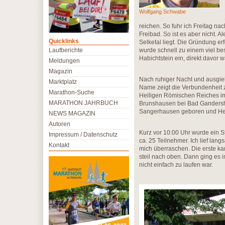
Wolfgang Schwabe
reichen. So fuhr ich Freitag na
Freibad. So ist es aber nicht. A
Quicklinks
Selketal liegt. Die Gründung er
Laufberichte
wurde schnell zu einem viel bes
Habichtstein ein, direkt davor 
Meldungen
Magazin
Nach ruhiger Nacht und ausgie
Marktplatz
Name zeigt die Verbundenheit 
Marathon-Suche
Heiligen Römischen Reiches im 
MARATHON JAHRBUCH
Brunshausen bei Bad Gandershei
Sangerhausen geboren und Heinri
NEWS MAGAZIN
Autoren
Kurz vor 10:00 Uhr wurde ein St
Impressum / Datenschutz
ca. 25 Teilnehmer. Ich lief lan
Kontakt
mich überraschen. Die erste k
steil nach oben. Dann ging es
nicht einfach zu laufen war.