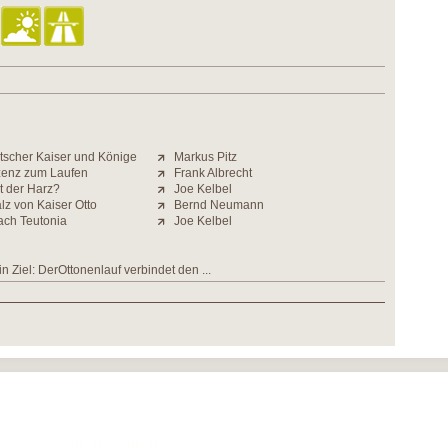
scher Kaiser und Könige
Markus Pitz
izenz zum Laufen
Frank Albrecht
t der Harz?
Joe Kelbel
alz von Kaiser Otto
Bernd Neumann
ach Teutonia
Joe Kelbel
ein Ziel: DerOttonenlauf verbindet den ...