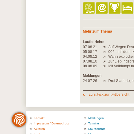
Mehr zum Thema
Laufberichte
07.08.21
Auf Wegen Deut
05.08.17
002 - mit der L
04.08.12
Wann explodier
07.08.10
Zur Lieblingspf
08.08.09
Mit Volldampf n
Meldungen
24.07.26
Drei Startorte, 
zurï¿½ck zur ï¿½bersicht
Kontakt
Meldungen
Impressum / Datenschutz
Termine
Autoren
Laufberichte