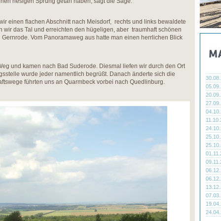
einen riesigen Sprung getan haben, sagt die Sage.
wir einen flachen Abschnitt nach Meisdorf, rechts und links bewaldete
 wir das Tal und erreichten den hügeligen, aber traumhaft schönen
g Gernrode. Vom Panoramaweg aus hatte man einen herrlichen Blick
Weg und kamen nach Bad Suderode. Diesmal liefen wir durch den Ort
gsstelle wurde jeder namentlich begrüßt. Danach änderte sich die
30.08
haftswege führten uns an Quarmbeck vorbei nach Quedlinburg.
05.09
20.09
27.09
04.10
11.10
24.10
25.10
25.10
01.11
09.11
06.12
06.12
13.12
07.03
19.04
24.04