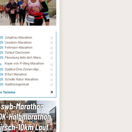
.26
Jungfrau-Marathon
.26
Usedom-Marathon
.26
Fehmarn-Marathon
.26
Torlauf Dachstein
.26
Flensburg liebt dich Mara...
Kopie von P-Weg Marathon
26
.26
Südtirol Drei Zinnen Alpi...
.26
Erfurt Marathon
.26
Scholle Natur Marathon
.26
Südthüringentrail
re Termine