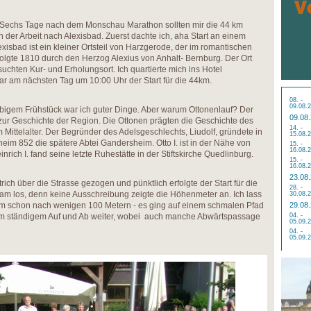
Sechs Tage nach dem Monschau Marathon sollten mir die 44 km
ch der Arbeit nach Alexisbad. Zuerst dachte ich, aha Start an einem
lexisbad ist ein kleiner Ortsteil von Harzgerode, der im romantischen
folgte 1810 durch den Herzog Alexius von Anhalt- Bernburg. Der Ort
uchten Kur- und Erholungsort. Ich quartierte mich ins Hotel
war am nächsten Tag um 10:00 Uhr der Start für die 44km.
08. -
09.08.
bigem Frühstück war ich guter Dinge. Aber warum Ottonenlauf? Der
09.08
zur Geschichte der Region. Die Ottonen prägten die Geschichte des
14. -
Mittelalter. Der Begründer des Adelsgeschlechts, Liudolf, gründete in
15.08.
m 852 die spätere Abtei Gandersheim. Otto I. ist in der Nähe von
15. -
16.08.
ch I. fand seine letzte Ruhestätte in der Stiftskirche Quedlinburg.
15. -
16.08.
23.08
rich über die Strasse gezogen und pünktlich erfolgte der Start für die
28. -
gsam los, denn keine Ausschreibung zeigte die Höhenmeter an. Ich lass
30.08.
am schon nach wenigen 100 Metern - es ging auf einem schmalen Pfad
29.08
 im ständigem Auf und Ab weiter, wobei auch manche Abwärtspassage
04. -
05.09.
04. -
05.09.