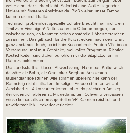
nicht weiter. Und Seen gibt es. Zum Baden, zum Angeln, aber
wehe dem, der stehenbleibt. Sofort ist eine Wolke fliegender
Untiere mit finsteren Absichten da. Bloß weiter, unser Tempo
können die nicht halten...
Technisch problemlos, spezielle Schuhe braucht man nicht, ein
Trail zum Einsteigen! Netto laufen die Ottonen bergab, nur
zwischendurch, da kommen schon anständig Höhenmeterchen
zusammen. Das gilt auch für die Kurzstrecken: nach dem Start
ganz anständig hoch, es ist kein Kuscheltrack. An den VPs beste
Versorgung, mal mur Getränke, mal volles Programm. Richtige
Köstlichkeiten sind dabei, es fehlen nur die Sitzplätze, um in
Ruhe zu schlemmen...
Die Landschaft ist klasse. Abwechslung. Natur pur. Kultur auch,
da wäre die Bahn, die Orte, alter Bergbau, Aussichten.
tausendjährige Ruinen. Alle stimmen überein: hier kann der
Rennsteig nicht mithalten. In seliger Freude stürmen wir auf
Alexisbad zu. 4 km vorher kommt aber ein prächtiger Anstieg,
der ordentlich abbremst. Mit gedämpftem Schwung verpassen
wir so keinesfalls einen supertollen VP. Kalorien reichlich und
unwiderstehlich. Leckerleckerlecker.