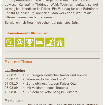
Ein Supermarathon. Macht sogar noch mehr Spaß als ein
gewisser Kultlauf im Thüringer Wald. Technisch einfach, schnell
ist möglich, Kondition ist Pflicht. Ein Extratag für eine Bahnfahrt
und für Quedlinburg lohnt sich. Man weiß dann, warum die
Ottonen immer wieder herkamen.
So wie ich. Ich freu mich schon auf nächstes Jahr.
Informationen: Ottonenlauf
Mehr zum Thema
Laufberichte
07.08.21
Auf Wegen Deutscher Kaiser und Könige
04.08.12
Wann explodiert der Harz?
07.08.10
Zur Lieblingspfalz von Kaiser Otto
08.08.09
Mit Volldampf nach Teutonia
18.08.07
Auf dem Selketal-Stieg im Ostharz
Meldungen
Drei Startorte, ein Ziel: DerOttonenlauf verbindet