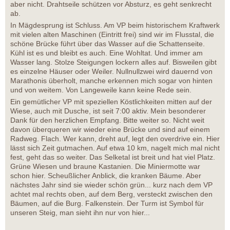
aber nicht. Drahtseile schützen vor Absturz, es geht senkrecht
ab.
In Mägdesprung ist Schluss. Am VP beim historischem Kraftwerk
mit vielen alten Maschinen (Eintritt frei) sind wir im Flusstal, die
schöne Brücke führt über das Wasser auf die Schattenseite.
Kühl ist es und bleibt es auch. Eine Wohltat. Und immer am
Wasser lang. Stolze Steigungen lockern alles auf. Bisweilen gibt
es einzelne Häuser oder Weiler. Nullnullzwei wird dauernd von
Marathonis überholt, manche erkennen mich sogar von hinten
und von weitem. Von Langeweile kann keine Rede sein.
Ein gemütlicher VP mit speziellen Köstlichkeiten mitten auf der
Wiese, auch mit Dusche, ist seit 7:00 aktiv. Mein besonderer
Dank für den herzlichen Empfang. Bitte weiter so. Nicht weit
davon überqueren wir wieder eine Brücke und sind auf einem
Radweg. Flach. Wer kann, dreht auf, legt den overdrive ein. Hier
lässt sich Zeit gutmachen. Auf etwa 10 km, nagelt mich mal nicht
fest, geht das so weiter. Das Selketal ist breit und hat viel Platz.
Grüne Wiesen und braune Kastanien. Die Miniermotte war
schon hier. Scheußlicher Anblick, die kranken Bäume. Aber
nächstes Jahr sind sie wieder schön grün... kurz nach dem VP
achtet mal rechts oben, auf dem Berg, versteckt zwischen den
Bäumen, auf die Burg. Falkenstein. Der Turm ist Symbol für
unseren Steig, man sieht ihn nur von hier...