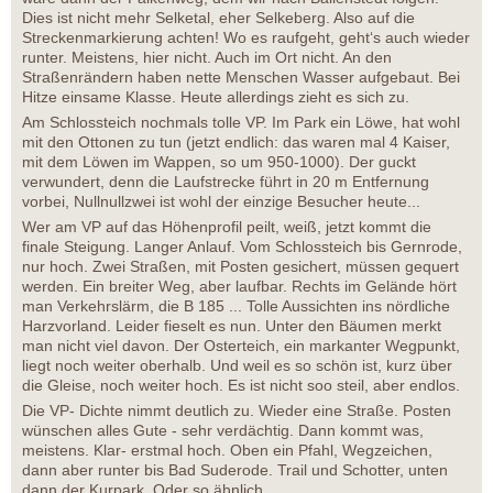
Dies ist nicht mehr Selketal, eher Selkeberg. Also auf die
Streckenmarkierung achten! Wo es raufgeht, geht‘s auch wieder
runter. Meistens, hier nicht. Auch im Ort nicht. An den
Straßenrändern haben nette Menschen Wasser aufgebaut. Bei
Hitze einsame Klasse. Heute allerdings zieht es sich zu.
Am Schlossteich nochmals tolle VP. Im Park ein Löwe, hat wohl
mit den Ottonen zu tun (jetzt endlich: das waren mal 4 Kaiser,
mit dem Löwen im Wappen, so um 950-1000). Der guckt
verwundert, denn die Laufstrecke führt in 20 m Entfernung
vorbei, Nullnullzwei ist wohl der einzige Besucher heute...
Wer am VP auf das Höhenprofil peilt, weiß, jetzt kommt die
finale Steigung. Langer Anlauf. Vom Schlossteich bis Gernrode,
nur hoch. Zwei Straßen, mit Posten gesichert, müssen gequert
werden. Ein breiter Weg, aber laufbar. Rechts im Gelände hört
man Verkehrslärm, die B 185 ... Tolle Aussichten ins nördliche
Harzvorland. Leider fieselt es nun. Unter den Bäumen merkt
man nicht viel davon. Der Osterteich, ein markanter Wegpunkt,
liegt noch weiter oberhalb. Und weil es so schön ist, kurz über
die Gleise, noch weiter hoch. Es ist nicht soo steil, aber endlos.
Die VP- Dichte nimmt deutlich zu. Wieder eine Straße. Posten
wünschen alles Gute - sehr verdächtig. Dann kommt was,
meistens. Klar- erstmal hoch. Oben ein Pfahl, Wegzeichen,
dann aber runter bis Bad Suderode. Trail und Schotter, unten
dann der Kurpark. Oder so ähnlich.