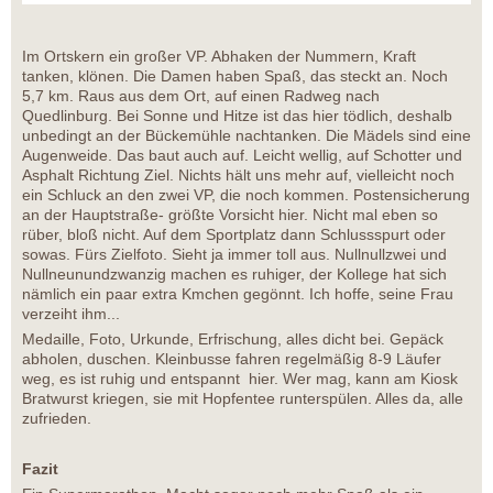
Im Ortskern ein großer VP. Abhaken der Nummern, Kraft
tanken, klönen. Die Damen haben Spaß, das steckt an. Noch
5,7 km. Raus aus dem Ort, auf einen Radweg nach
Quedlinburg. Bei Sonne und Hitze ist das hier tödlich, deshalb
unbedingt an der Bückemühle nachtanken. Die Mädels sind eine
Augenweide. Das baut auch auf. Leicht wellig, auf Schotter und
Asphalt Richtung Ziel. Nichts hält uns mehr auf, vielleicht noch
ein Schluck an den zwei VP, die noch kommen. Postensicherung
an der Hauptstraße- größte Vorsicht hier. Nicht mal eben so
rüber, bloß nicht. Auf dem Sportplatz dann Schlussspurt oder
sowas. Fürs Zielfoto. Sieht ja immer toll aus. Nullnullzwei und
Nullneunundzwanzig machen es ruhiger, der Kollege hat sich
nämlich ein paar extra Kmchen gegönnt. Ich hoffe, seine Frau
verzeiht ihm...
Medaille, Foto, Urkunde, Erfrischung, alles dicht bei. Gepäck
abholen, duschen. Kleinbusse fahren regelmäßig 8-9 Läufer
weg, es ist ruhig und entspannt hier. Wer mag, kann am Kiosk
Bratwurst kriegen, sie mit Hopfentee runterspülen. Alles da, alle
zufrieden.
Fazit