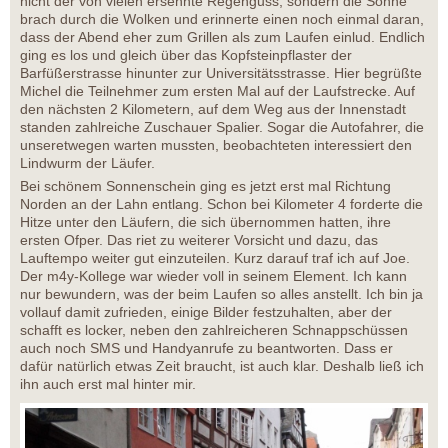
nicht der von vielen ersehnte Regenguss, sondern die Sonne
brach durch die Wolken und erinnerte einen noch einmal daran,
dass der Abend eher zum Grillen als zum Laufen einlud. Endlich
ging es los und gleich über das Kopfsteinpflaster der
Barfüßerstrasse hinunter zur Universitätsstrasse. Hier begrüßte
Michel die Teilnehmer zum ersten Mal auf der Laufstrecke. Auf
den nächsten 2 Kilometern, auf dem Weg aus der Innenstadt
standen zahlreiche Zuschauer Spalier. Sogar die Autofahrer, die
unseretwegen warten mussten, beobachteten interessiert den
Lindwurm der Läufer.
Bei schönem Sonnenschein ging es jetzt erst mal Richtung
Norden an der Lahn entlang. Schon bei Kilometer 4 forderte die
Hitze unter den Läufern, die sich übernommen hatten, ihre
ersten Ofper. Das riet zu weiterer Vorsicht und dazu, das
Lauftempo weiter gut einzuteilen. Kurz darauf traf ich auf Joe.
Der m4y-Kollege war wieder voll in seinem Element. Ich kann
nur bewundern, was der beim Laufen so alles anstellt. Ich bin ja
vollauf damit zufrieden, einige Bilder festzuhalten, aber der
schafft es locker, neben den zahlreicheren Schnappschüssen
auch noch SMS und Handyanrufe zu beantworten. Dass er
dafür natürlich etwas Zeit braucht, ist auch klar. Deshalb ließ ich
ihn auch erst mal hinter mir.