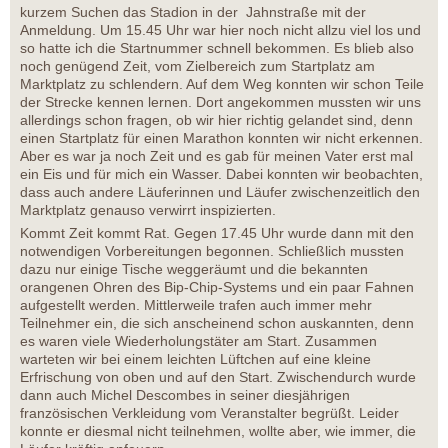
kurzem Suchen das Stadion in der Jahnstraße mit der
Anmeldung. Um 15.45 Uhr war hier noch nicht allzu viel los und
so hatte ich die Startnummer schnell bekommen. Es blieb also
noch genügend Zeit, vom Zielbereich zum Startplatz am
Marktplatz zu schlendern. Auf dem Weg konnten wir schon Teile
der Strecke kennen lernen. Dort angekommen mussten wir uns
allerdings schon fragen, ob wir hier richtig gelandet sind, denn
einen Startplatz für einen Marathon konnten wir nicht erkennen.
Aber es war ja noch Zeit und es gab für meinen Vater erst mal
ein Eis und für mich ein Wasser. Dabei konnten wir beobachten,
dass auch andere Läuferinnen und Läufer zwischenzeitlich den
Marktplatz genauso verwirrt inspizierten.
Kommt Zeit kommt Rat. Gegen 17.45 Uhr wurde dann mit den
notwendigen Vorbereitungen begonnen. Schließlich mussten
dazu nur einige Tische weggeräumt und die bekannten
orangenen Ohren des Bip-Chip-Systems und ein paar Fahnen
aufgestellt werden. Mittlerweile trafen auch immer mehr
Teilnehmer ein, die sich anscheinend schon auskannten, denn
es waren viele Wiederholungstäter am Start. Zusammen
warteten wir bei einem leichten Lüftchen auf eine kleine
Erfrischung von oben und auf den Start. Zwischendurch wurde
dann auch Michel Descombes in seiner diesjährigen
französischen Verkleidung vom Veranstalter begrüßt. Leider
konnte er diesmal nicht teilnehmen, wollte aber, wie immer, die