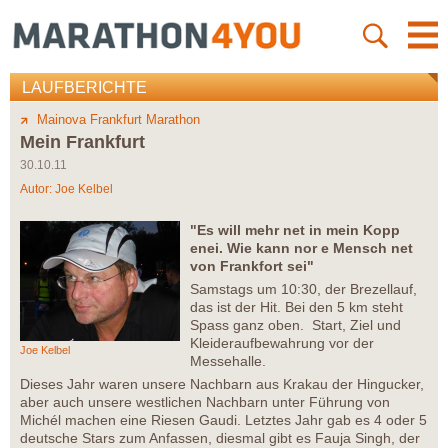
LAUFBERICHTE
Mainova Frankfurt Marathon
Mein Frankfurt
30.10.11
Autor:
Joe Kelbel
"Es will mehr net in mein Kopp
enei. Wie kann nor e Mensch net
von Frankfort sei"
Samstags um 10:30, der Brezellauf,
das ist der Hit. Bei den 5 km steht
Spass ganz oben. Start, Ziel und
Kleideraufbewahrung vor der
Joe Kelbel
Messehalle.
Dieses Jahr waren unsere Nachbarn aus Krakau der Hingucker,
aber auch unsere westlichen Nachbarn unter Führung von
Michél machen eine Riesen Gaudi. Letztes Jahr gab es 4 oder 5
deutsche Stars zum Anfassen, diesmal gibt es Fauja Singh, der