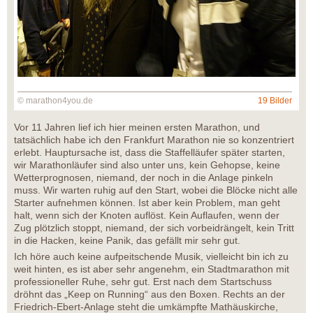
© marathon4you.de
19 Bilder
Vor 11 Jahren lief ich hier meinen ersten Marathon, und
tatsächlich habe ich den Frankfurt Marathon nie so konzentriert
erlebt. Hauptursache ist, dass die Staffelläufer später starten,
wir Marathonläufer sind also unter uns, kein Gehopse, keine
Wetterprognosen, niemand, der noch in die Anlage pinkeln
muss. Wir warten ruhig auf den Start, wobei die Blöcke nicht alle
Starter aufnehmen können. Ist aber kein Problem, man geht
halt, wenn sich der Knoten auflöst. Kein Auflaufen, wenn der
Zug plötzlich stoppt, niemand, der sich vorbeidrängelt, kein Tritt
in die Hacken, keine Panik, das gefällt mir sehr gut.
Ich höre auch keine aufpeitschende Musik, vielleicht bin ich zu
weit hinten, es ist aber sehr angenehm, ein Stadtmarathon mit
professioneller Ruhe, sehr gut. Erst nach dem Startschuss
dröhnt das „Keep on Running“ aus den Boxen. Rechts an der
Friedrich-Ebert-Anlage steht die umkämpfte Mathäuskirche,