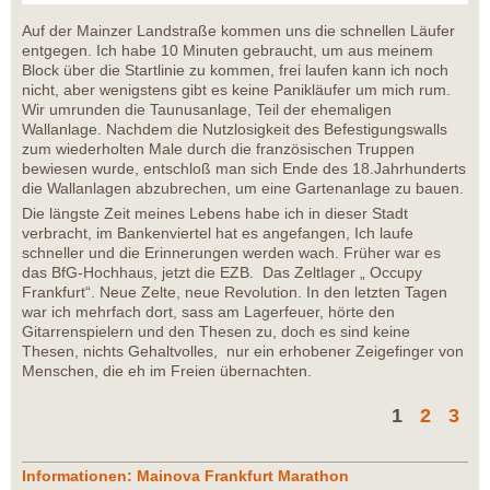
Auf der Mainzer Landstraße kommen uns die schnellen Läufer
entgegen. Ich habe 10 Minuten gebraucht, um aus meinem
Block über die Startlinie zu kommen, frei laufen kann ich noch
nicht, aber wenigstens gibt es keine Panikläufer um mich rum.
Wir umrunden die Taunusanlage, Teil der ehemaligen
Wallanlage. Nachdem die Nutzlosigkeit des Befestigungswalls
zum wiederholten Male durch die französischen Truppen
bewiesen wurde, entschloß man sich Ende des 18.Jahrhunderts
die Wallanlagen abzubrechen, um eine Gartenanlage zu bauen.
Die längste Zeit meines Lebens habe ich in dieser Stadt
verbracht, im Bankenviertel hat es angefangen, Ich laufe
schneller und die Erinnerungen werden wach. Früher war es
das BfG-Hochhaus, jetzt die EZB. Das Zeltlager „ Occupy
Frankfurt“. Neue Zelte, neue Revolution. In den letzten Tagen
war ich mehrfach dort, sass am Lagerfeuer, hörte den
Gitarrenspielern und den Thesen zu, doch es sind keine
Thesen, nichts Gehaltvolles, nur ein erhobener Zeigefinger von
Menschen, die eh im Freien übernachten.
1
2
3
Informationen: Mainova Frankfurt Marathon