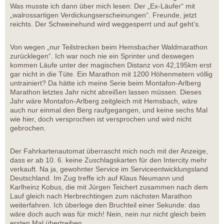
Was musste ich dann über mich lesen: Der „Ex-Läufer“ mit
„walrossartigen Verdickungserscheinungen“. Freunde, jetzt
reichts. Der Schweinehund wird weggesperrt und auf geht’s.
Von wegen „nur Teilstrecken beim Hemsbacher Waldmarathon
zurücklegen“. Ich war noch nie ein Sprinter und deswegen
kommen Läufe unter der magischen Distanz von 42,195km erst
gar nicht in die Tüte. Ein Marathon mit 1200 Höhenmetern völlig
untrainiert? Da hätte ich meine Serie beim Montafon-Arlberg
Marathon letztes Jahr nicht abreißen lassen müssen. Dieses
Jahr wäre Montafon-Arlberg zeitgleich mit Hemsbach, wäre
auch nur einmal den Berg raufgegangen, und keine sechs Mal
wie hier, doch versprochen ist versprochen und wird nicht
gebrochen.
Der Fahrkartenautomat überrascht mich noch mit der Anzeige,
dass er ab 10. 6. keine Zuschlagskarten für den Intercity mehr
verkauft. Na ja, gewohnter Service im Serviceentwicklungsland
Deutschland. Im Zug treffe ich auf Klaus Neumann und
Karlheinz Kobus, die mit Jürgen Teichert zusammen nach dem
Lauf gleich nach Herbrechtingen zum nächsten Marathon
weiterfahren. Ich überlege den Bruchteil einer Sekunde: das
wäre doch auch was für mich! Nein, nein nur nicht gleich beim
ersten Mal übertreiben.