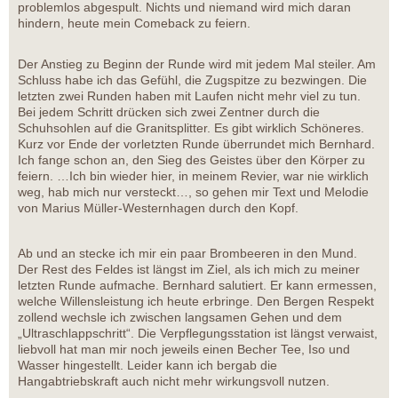
problemlos abgespult. Nichts und niemand wird mich daran
hindern, heute mein Comeback zu feiern.
Der Anstieg zu Beginn der Runde wird mit jedem Mal steiler. Am
Schluss habe ich das Gefühl, die Zugspitze zu bezwingen. Die
letzten zwei Runden haben mit Laufen nicht mehr viel zu tun.
Bei jedem Schritt drücken sich zwei Zentner durch die
Schuhsohlen auf die Granitsplitter. Es gibt wirklich Schöneres.
Kurz vor Ende der vorletzten Runde überrundet mich Bernhard.
Ich fange schon an, den Sieg des Geistes über den Körper zu
feiern. …Ich bin wieder hier, in meinem Revier, war nie wirklich
weg, hab mich nur versteckt…, so gehen mir Text und Melodie
von Marius Müller-Westernhagen durch den Kopf.
Ab und an stecke ich mir ein paar Brombeeren in den Mund.
Der Rest des Feldes ist längst im Ziel, als ich mich zu meiner
letzten Runde aufmache. Bernhard salutiert. Er kann ermessen,
welche Willensleistung ich heute erbringe. Den Bergen Respekt
zollend wechsle ich zwischen langsamen Gehen und dem
„Ultraschlappschritt“. Die Verpflegungsstation ist längst verwaist,
liebvoll hat man mir noch jeweils einen Becher Tee, Iso und
Wasser hingestellt. Leider kann ich bergab die
Hangabtriebskraft auch nicht mehr wirkungsvoll nutzen.