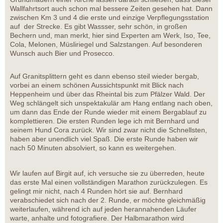
Wallfahrtsort auch schon mal bessere Zeiten gesehen hat. Dann
zwischen Km 3 und 4 die erste und einzige Verpflegungsstation
auf der Strecke. Es gibt Wassser, sehr schön, in großen
Bechern und, man merkt, hier sind Experten am Werk, Iso, Tee,
Cola, Melonen, Müsliriegel und Salzstangen. Auf besonderen
Wunsch auch Bier und Prosecco.
Auf Granitsplittern geht es dann ebenso steil wieder bergab,
vorbei an einem schönen Aussichtspunkt mit Blick nach
Heppenheim und über das Rheintal bis zum Pfälzer Wald. Der
Weg schlängelt sich unspektakulär am Hang entlang nach oben,
um dann das Ende der Runde wieder mit einem Bergablauf zu
komplettieren. Die ersten Runden lege ich mit Bernhard und
seinem Hund Cora zurück. Wir sind zwar nicht die Schnellsten,
haben aber unendlich viel Spaß. Die erste Runde haben wir
nach 50 Minuten absolviert, so kann es weitergehen.
Wir laufen auf Birgit auf, ich versuche sie zu überreden, heute
das erste Mal einen vollständigen Marathon zurückzulegen. Es
gelingt mir nicht, nach 4 Runden hört sie auf. Bernhard
verabschiedet sich nach der 2. Runde, er möchte gleichmäßig
weiterlaufen, während ich auf jeden herannahenden Läufer
warte, anhalte und fotografiere. Der Halbmarathon wird