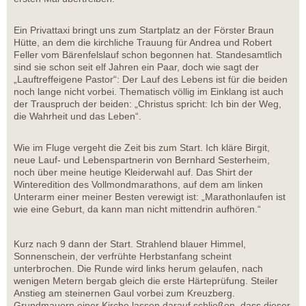
Ein Privattaxi bringt uns zum Startplatz an der Förster Braun
Hütte, an dem die kirchliche Trauung für Andrea und Robert
Feller vom Bärenfelslauf schon begonnen hat. Standesamtlich
sind sie schon seit elf Jahren ein Paar, doch wie sagt der
„Lauftreffeigene Pastor“: Der Lauf des Lebens ist für die beiden
noch lange nicht vorbei. Thematisch völlig im Einklang ist auch
der Trauspruch der beiden: „Christus spricht: Ich bin der Weg,
die Wahrheit und das Leben“.
Wie im Fluge vergeht die Zeit bis zum Start. Ich kläre Birgit,
neue Lauf- und Lebenspartnerin von Bernhard Sesterheim,
noch über meine heutige Kleiderwahl auf. Das Shirt der
Winteredition des Vollmondmarathons, auf dem am linken
Unterarm einer meiner Besten verewigt ist: „Marathonlaufen ist
wie eine Geburt, da kann man nicht mittendrin aufhören.“
Kurz nach 9 dann der Start. Strahlend blauer Himmel,
Sonnenschein, der verfrühte Herbstanfang scheint
unterbrochen. Die Runde wird links herum gelaufen, nach
wenigen Metern bergab gleich die erste Härteprüfung. Steiler
Anstieg am steinernen Gaul vorbei zum Kreuzberg.
Grundmauern einer Kirche lassen darauf schließen, dass dieser