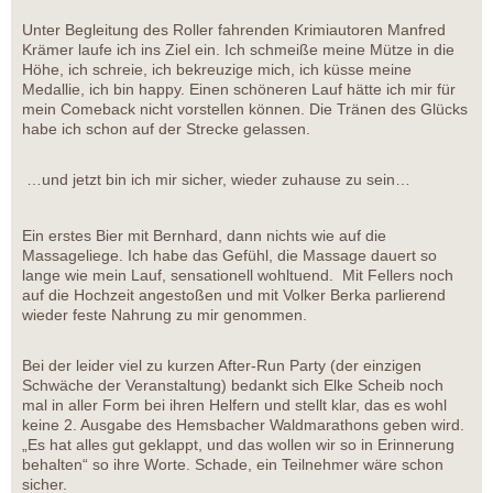
Unter Begleitung des Roller fahrenden Krimiautoren Manfred
Krämer laufe ich ins Ziel ein. Ich schmeiße meine Mütze in die
Höhe, ich schreie, ich bekreuzige mich, ich küsse meine
Medallie, ich bin happy. Einen schöneren Lauf hätte ich mir für
mein Comeback nicht vorstellen können. Die Tränen des Glücks
habe ich schon auf der Strecke gelassen.
…und jetzt bin ich mir sicher, wieder zuhause zu sein…
Ein erstes Bier mit Bernhard, dann nichts wie auf die
Massageliege. Ich habe das Gefühl, die Massage dauert so
lange wie mein Lauf, sensationell wohltuend. Mit Fellers noch
auf die Hochzeit angestoßen und mit Volker Berka parlierend
wieder feste Nahrung zu mir genommen.
Bei der leider viel zu kurzen After-Run Party (der einzigen
Schwäche der Veranstaltung) bedankt sich Elke Scheib noch
mal in aller Form bei ihren Helfern und stellt klar, das es wohl
keine 2. Ausgabe des Hemsbacher Waldmarathons geben wird.
„Es hat alles gut geklappt, und das wollen wir so in Erinnerung
behalten“ so ihre Worte. Schade, ein Teilnehmer wäre schon
sicher.