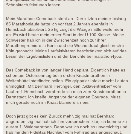
Schnaittach feintunen lassen.
Mein Marathon-Comeback steht an. Den letzten meiner bislang
85 Marathonläufe hatte ich vor fast 2 Jahren ebenfalls in
Hemsbach absolviert. 25 kg zeigt die Waage mittlerweile mehr
an. Es wird heute mein erster Start in der Ü 100 Klasse. Meine
Schwester hab ich in der Zwischenzeit noch zur ihrer
Marathonpremiere in Berlin und die Woche drauf gleich noch in
Köln gecoacht. Meine Laufaktivitäten beschränkten sich auf das
Lesen der Ergebnislisten und der Berichte bei marathon4you.
Das Comeback ist von langer Hand geplant. Eigentlich hätte es
schon am Ostersonntag beim ersten Knastmarathon in
Wolfenbüttel stattfinden sollen. Ein grippaler Infekt macht Laufen
unmöglich. Mit Bernhard Hertinger, den „Sklaventreiber“ vom
Lauftreff Hemsbach verabrede ich mich zum Knastmarathon in
Darmstadt. Ich kneife. Angst vor der eigenen Courage. Muss
mich gerade noch im Knast blamieren, nein.
Doch jetzt gibt es kein Zurück mehr, zig mal hat Bernhard
angerufen, zig mal hab ich ihm versprochen: klar, ich komme zu
eurem 1. Waldmarathon. Dann war ich noch so unvorsichtig und
hab mir den Fidelitas Nachlauf vom Fahrrad aus angeschaut.