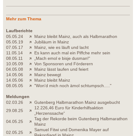
Mehr zum Thema
Laufberichte
05.05.24
Mainz bleibt Mainz, auch als Halbmarathon
05.05.19
Jubiläum in Mainz
07.05.17
Mainz, wie es läuft und lacht
11.05.14
Es kann auch mal ein Piffche mehr sein
08.05.11
„Mach emol e bisje dusman!“
10.05.09
Von Sponsoren und Förderern
04.05.08
Mainz lässt laufen und feiert
14.05.06
Mainz bewegt
14.05.06
Mainz bleibt Mainz
08.05.05
"Won'd mich noch ämol schtumpsch....."
Meldungen
02.03.26
Gutenberg Halbmarathon Mainz ausgebucht
12.226,46 Euro für Kinderhilfsaktion
29.08.25
„Herzenssache“
Tag der Rekorde beim Gutenberg Halbmarathon
04.05.25
Mainz
Samuel Fitwi und Domenika Mayer auf
02.05.25
Rekordjagd in Mainz...