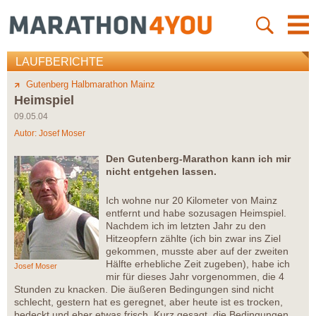
LAUFBERICHTE
Gutenberg Halbmarathon Mainz
Heimspiel
09.05.04
Autor:
Josef Moser
Den Gutenberg-Marathon kann ich mir
nicht entgehen lassen.
Ich wohne nur 20 Kilometer von Mainz
entfernt und habe sozusagen Heimspiel.
Nachdem ich im letzten Jahr zu den
Hitzeopfern zählte (ich bin zwar ins Ziel
gekommen, musste aber auf der zweiten
Hälfte erhebliche Zeit zugeben), habe ich
Josef Moser
mir für dieses Jahr vorgenommen, die 4
Stunden zu knacken. Die äußeren Bedingungen sind nicht
schlecht, gestern hat es geregnet, aber heute ist es trocken,
bedeckt und eher etwas frisch. Kurz gesagt, die Bedingungen