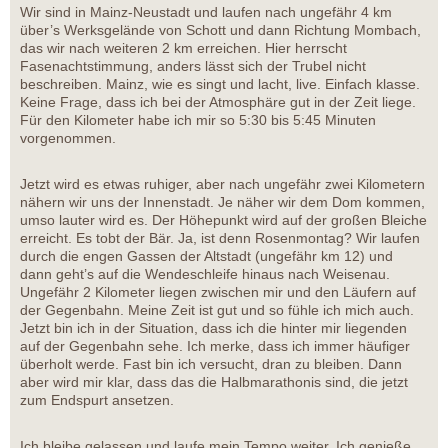
Wir sind in Mainz-Neustadt und laufen nach ungefähr 4 km
über’s Werksgelände von Schott und dann Richtung Mombach,
das wir nach weiteren 2 km erreichen. Hier herrscht
Fasenachtstimmung, anders lässt sich der Trubel nicht
beschreiben. Mainz, wie es singt und lacht, live. Einfach klasse.
Keine Frage, dass ich bei der Atmosphäre gut in der Zeit liege.
Für den Kilometer habe ich mir so 5:30 bis 5:45 Minuten
vorgenommen.
Jetzt wird es etwas ruhiger, aber nach ungefähr zwei Kilometern
nähern wir uns der Innenstadt. Je näher wir dem Dom kommen,
umso lauter wird es. Der Höhepunkt wird auf der großen Bleiche
erreicht. Es tobt der Bär. Ja, ist denn Rosenmontag? Wir laufen
durch die engen Gassen der Altstadt (ungefähr km 12) und
dann geht’s auf die Wendeschleife hinaus nach Weisenau.
Ungefähr 2 Kilometer liegen zwischen mir und den Läufern auf
der Gegenbahn. Meine Zeit ist gut und so fühle ich mich auch.
Jetzt bin ich in der Situation, dass ich die hinter mir liegenden
auf der Gegenbahn sehe. Ich merke, dass ich immer häufiger
überholt werde. Fast bin ich versucht, dran zu bleiben. Dann
aber wird mir klar, dass das die Halbmarathonis sind, die jetzt
zum Endspurt ansetzen.
Ich bleibe gelassen und laufe mein Tempo weiter. Ich genieße