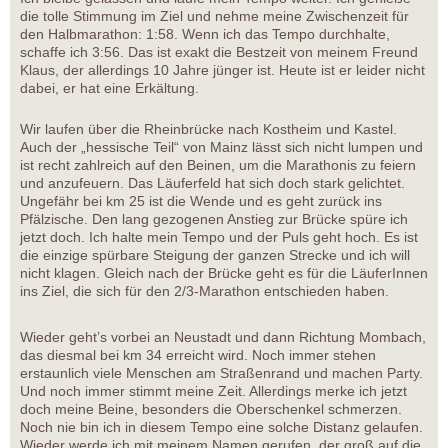
die tolle Stimmung im Ziel und nehme meine Zwischenzeit für
den Halbmarathon: 1:58. Wenn ich das Tempo durchhalte,
schaffe ich 3:56. Das ist exakt die Bestzeit von meinem Freund
Klaus, der allerdings 10 Jahre jünger ist. Heute ist er leider nicht
dabei, er hat eine Erkältung.
Wir laufen über die Rheinbrücke nach Kostheim und Kastel.
Auch der „hessische Teil“ von Mainz lässt sich nicht lumpen und
ist recht zahlreich auf den Beinen, um die Marathonis zu feiern
und anzufeuern. Das Läuferfeld hat sich doch stark gelichtet.
Ungefähr bei km 25 ist die Wende und es geht zurück ins
Pfälzische. Den lang gezogenen Anstieg zur Brücke spüre ich
jetzt doch. Ich halte mein Tempo und der Puls geht hoch. Es ist
die einzige spürbare Steigung der ganzen Strecke und ich will
nicht klagen. Gleich nach der Brücke geht es für die LäuferInnen
ins Ziel, die sich für den 2/3-Marathon entschieden haben.
Wieder geht’s vorbei an Neustadt und dann Richtung Mombach,
das diesmal bei km 34 erreicht wird. Noch immer stehen
erstaunlich viele Menschen am Straßenrand und machen Party.
Und noch immer stimmt meine Zeit. Allerdings merke ich jetzt
doch meine Beine, besonders die Oberschenkel schmerzen.
Noch nie bin ich in diesem Tempo eine solche Distanz gelaufen.
Wieder werde ich mit meinem Namen gerufen, der groß auf die