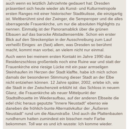
auch wenn es letztlich Jahrzehnte gedauert hat: Dresden
präsentiert sich heute wieder als Kunst- und Kulturmetropole
ersten Ranges mit einer historischer Stadtkulisse, die einzigartig
ist. Weltberühmt sind der Zwinger, die Semperoper und die alles
überragende Frauenkirche, um nur die absoluten Highlights zu
nennen. Einmalig ist der Panoramablick über die grünen
Elbauen auf das barocke Altstadtensemble. Schon ein erster
Blick auf den Streckenplan in der Ausschreibung zum Lauf
verheißt Einiges: an (fast) allem, was Dresden so berühmt
macht, kommt man vorbei, an vielem nicht nur einmal.
Auch wenn bei meinem ersten Kontakt im Jahre 1990 das
Residenzschloss großenteils noch eine Ruine war und statt der
Frauenkirche eine riesige Lücke mit ein paar armseligen
Steinhaufen im Herzen der Stadt klaffte, habe ich mich schon
damals der besonderen Stimmung dieser Stadt an der Elbe
nicht entziehen können. 12 Jahre später, 2002, erlebe ich, wie
die Stadt in der Zwischenzeit erblüht ist: das Schloss in neuem
Glanz, die Frauenkirche als neuer Mittelpunkt der
Stadtsilhouette im Wiederaufbau, auf der anderen Elbseite die
edel chic heraus geputzte "Innere Neustadt" ebenso wie
daneben die fröhlich-bunte Alternativkultur der „Äußeren
Neustadt“ rund um die Alaunstraße. Und auch die Plattenbauten
rundherum hatten zumindest ein bisschen mehr Farbe
bekommen. Toll war es und ich wusste: Ich komme wieder.