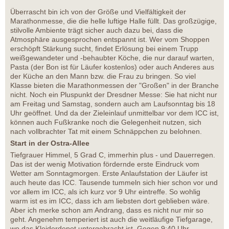
Überrascht bin ich von der Größe und Vielfältigkeit der
Marathonmesse, die die helle luftige Halle füllt. Das großzügige,
stilvolle Ambiente trägt sicher auch dazu bei, dass die
Atmosphäre ausgesprochen entspannt ist. Wer vom Shoppen
erschöpft Stärkung sucht, findet Erlösung bei einem Trupp
weißgewandeter und -behaubter Köche, die nur darauf warten,
Pasta (der Bon ist für Läufer kostenlos) oder auch Anderes aus
der Küche an den Mann bzw. die Frau zu bringen. So viel
Klasse bieten die Marathonmessen der "Großen" in der Branche
nicht. Noch ein Pluspunkt der Dresdner Messe: Sie hat nicht nur
am Freitag und Samstag, sondern auch am Laufsonntag bis 18
Uhr geöffnet. Und da der Zieleinlauf unmittelbar vor dem ICC ist,
können auch Fußkranke noch die Gelegenheit nutzen, sich
nach vollbrachter Tat mit einem Schnäppchen zu belohnen.
Start in der Ostra-Allee
Tiefgrauer Himmel, 5 Grad C, immerhin plus - und Dauerregen.
Das ist der wenig Motivation fördernde erste Eindruck vom
Wetter am Sonntagmorgen. Erste Anlaufstation der Läufer ist
auch heute das ICC. Tausende tummeln sich hier schon vor und
vor allem im ICC, als ich kurz vor 9 Uhr eintreffe. So wohlig
warm ist es im ICC, dass ich am liebsten dort geblieben wäre.
Aber ich merke schon am Andrang, dass es nicht nur mir so
geht. Angenehm temperiert ist auch die weitläufige Tiefgarage,
wo das Kleiderdepot untergebracht ist. Gegen 9:40 Uhr