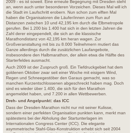
2009 - es ist soweit. Eine erneute Begegnung mit Dresden steht
an, wenn auch unter besonderen Vorzeichen. Dieses Mal will ich
die Stadt im Laufschritt erobern. Nun schon zum elften Mal
haben die Organisatoren die Läufer/innen zum Run auf
Distanzen zwischen 10 und 42,195 km durch die Elbmetropole
gerufen. Bei 1.200 bis 1.400 hat sich in den letzten Jahren die
Zahl derer eingependelt, die sich an die klassische
Marathondistanz von 42,195 km heran wagen. Zur
Großveranstaltung mit bis zu 8.000 Teilnehmern mutiert das
Ganze allerdings durch die zusätzlichen Laufangebote,
insbesondere den Halbmarathon, der allein etwa die Hälfte des
Starterfeldes ausmacht.
Auch 2009 ist der Zuspruch groß. Ein Tiefdruckgebiet hat dem
goldenen Oktober zwar seit einer Woche mit eisigem Wind,
Regen und Schneegestöber den Garaus gemacht, was so
manchen Kurzentschlossenen abgeschreckt haben mag. Doch
sind es wieder über 1.400, die sich für den Marathon
angemeldet haben, und 7.200 in allen Wettbewerben.
Dreh- und Angelpunkt: das ICC
Dass der Dresden-Marathon nicht nur mit seiner Kulisse,
sondern einer perfekten Organisation punkten kann, merkt man
spätestens bei der Abholung der Startunterlagen im
Internationalen Congress Center (ICC). Die elegante
asymmetrische Stahl-Glas-Konstruktion erhebt sich seit 2004