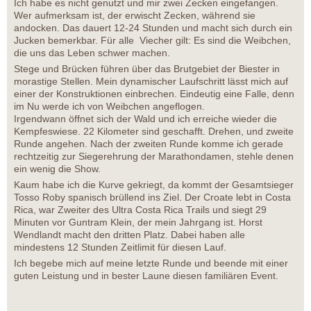
Ich habe es nicht genutzt und mir zwei Zecken eingefangen.
Wer aufmerksam ist, der erwischt Zecken, während sie
andocken. Das dauert 12-24 Stunden und macht sich durch ein
Jucken bemerkbar. Für alle Viecher gilt: Es sind die Weibchen,
die uns das Leben schwer machen.
Stege und Brücken führen über das Brutgebiet der Biester in
morastige Stellen. Mein dynamischer Laufschritt lässt mich auf
einer der Konstruktionen einbrechen. Eindeutig eine Falle, denn
im Nu werde ich von Weibchen angeflogen.
Irgendwann öffnet sich der Wald und ich erreiche wieder die
Kempfeswiese. 22 Kilometer sind geschafft. Drehen, und zweite
Runde angehen. Nach der zweiten Runde komme ich gerade
rechtzeitig zur Siegerehrung der Marathondamen, stehle denen
ein wenig die Show.
Kaum habe ich die Kurve gekriegt, da kommt der Gesamtsieger
Tosso Roby spanisch brüllend ins Ziel. Der Croate lebt in Costa
Rica, war Zweiter des Ultra Costa Rica Trails und siegt 29
Minuten vor Guntram Klein, der mein Jahrgang ist. Horst
Wendlandt macht den dritten Platz. Dabei haben alle
mindestens 12 Stunden Zeitlimit für diesen Lauf.
Ich begebe mich auf meine letzte Runde und beende mit einer
guten Leistung und in bester Laune diesen familiären Event.