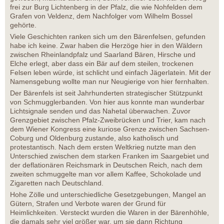
frei zur Burg Lichtenberg in der Pfalz, die wie Nohfelden dem
Grafen von Veldenz, dem Nachfolger vom Wilhelm Bossel
gehörte.
Viele Geschichten ranken sich um den Bärenfelsen, gefunden
habe ich keine. Zwar haben die Herzöge hier in den Wäldern
zwischen Rheinlandpfalz und Saarland Bären, Hirsche und
Elche erlegt, aber dass ein Bär auf dem steilen, trockenen
Felsen leben würde, ist schlicht und einfach Jägerlatein. Mit der
Namensgebung wollte man nur Neugierige von hier fernhalten.
Der Bärenfels ist seit Jahrhunderten strategischer Stützpunkt
von Schmugglerbanden. Von hier aus konnte man wunderbar
Lichtsignale senden und das Nahetal überwachen. Zuvor
Grenzgebiet zwischen Pfalz-Zweibrücken und Trier, kam nach
dem Wiener Kongress eine kuriose Grenze zwischen Sachsen-
Coburg und Oldenburg zustande, also katholisch und
protestantisch. Nach dem ersten Weltkrieg nutzte man den
Unterschied zwischen dem starken Franken im Saargebiet und
der deflationären Reichsmark in Deutschen Reich, nach dem
zweiten schmuggelte man vor allem Kaffee, Schokolade und
Zigaretten nach Deutschland.
Hohe Zölle und unterschiedliche Gesetzgebungen, Mangel an
Gütern, Strafen und Verbote waren der Grund für
Heimlichkeiten. Versteckt wurden die Waren in der Bärenhöhle,
die damals sehr viel größer war, um sie dann Richtung