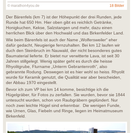
© marathon4you.de
18 Bilder
Der Bärenfels (km 7) ist der Höhepunkt der drei Runden, jede
Runde hat 650 Hm. Hier oben gibt es reichlich Getränke,
Honigkuchen, Kekse, Salzstangen und mehr, dazu einen
herrlichen Blick über den Hochwald und das Birkenfelder Land.
Wie beim Bärenfels ist auch der Name „Wolfersweiler“ eher
dafür gedacht, Neugierige fernzuhalten. Bei km 12 laufen wir
duch den Steinbruch im Nauwald, der nicht besonderes gutes
Baumaterial lieferte. Er bietet nur verwitterte Lava, ist seit 30
Jahren stillgelegt. Wenig später geht es durch die heisse
Rhyolitgrube, Flurname „Unterm Gebrantenroth“, also
gebrannte Rodung. Deswegen ist es hier wohl so heiss. Rhyolit
wurde für Keramik genutzt, die Qualität war aber bescheiden,
der Abbau 1970 eingestellt.
Bevor ich zum VP bei km 14 komme, besichtige ich die
Hügelgräber, für Fotos zu zerfallen. Sie wurden, bevor sie 1844
untesucht wurden, schon von Raubgräbern geplündert. Nur
noch zwei leichte Hügel sind erkennbar. Die wenigen Funde,
wie Urnen, Glas, Fiebeln und Ringe, liegen im Heimatmuseum
Birkenfeld.