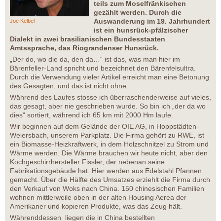
teils zum Moselfränkischen
gezählt werden. Durch die
Auswanderung im 19. Jahrhundert
Joe Kelbel
ist ein hunsrück-pfälzischer
Dialekt in zwei brasilianischen Bundesstaaten
Amtssprache, das Riograndenser Hunsrück.
„Der do, wo die da, den da…“ ist das, was man hier im
Bärenfeller-Land spricht und bezeichnet den Bärenfelsultra.
Durch die Verwendung vieler Artikel erreicht man eine Betonung
des Gesagten, und das ist nicht ohne.
Während des Laufes stosse ich überraschenderweise auf vieles,
das gesagt, aber nie geschrieben wurde. So bin ich „der da wo
dies“ sortiert, während ich 65 km mit 2000 Hm laufe.
Wir beginnen auf dem Gelände der OIE AG, in Hoppstädten-
Weiersbach, unserem Parkplatz. Die Firma gehört zu RWE, ist
ein Biomasse-Heizkraftwerk, in dem Holzschnitzel zu Strom und
Wärme werden. Die Wärme brauchen wir heute nicht, aber den
Kochgeschirrhersteller Fissler, der nebenan seine
Fabrikationsgebäude hat. Hier werden aus Edelstahl Pfannen
gemacht. Über die Hälfte des Umsatzes erziehlt die Firma durch
den Verkauf von Woks nach China. 150 chinesischen Familien
wohnen mittlerweile oben in der alten Housing Aerea der
Amerikaner und kopieren Produkte, was das Zeug hält.
Währenddessen liegen die in China bestellten