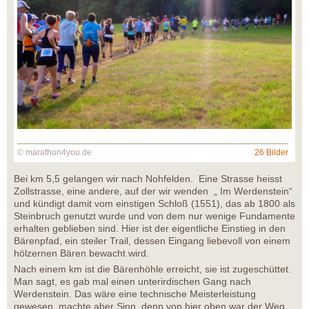
© marathon4you.de
26 Bilder
Bei km 5,5 gelangen wir nach Nohfelden. Eine Strasse heisst
Zollstrasse, eine andere, auf der wir wenden „ Im Werdenstein“
und kündigt damit vom einstigen Schloß (1551), das ab 1800 als
Steinbruch genutzt wurde und von dem nur wenige Fundamente
erhalten geblieben sind. Hier ist der eigentliche Einstieg in den
Bärenpfad, ein steiler Trail, dessen Eingang liebevoll von einem
hölzernen Bären bewacht wird.
Nach einem km ist die Bärenhöhle erreicht, sie ist zugeschüttet.
Man sagt, es gab mal einen unterirdischen Gang nach
Werdenstein. Das wäre eine technische Meisterleistung
gewesen, machte aber Sinn, denn von hier oben war der Weg