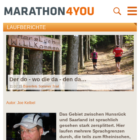
LAUFBERICHTE
Der do - wo die da - den da…
11.07.15
Bärenfels Sommer Trail
Autor:
Joe Kelbel
Das Gebiet zwischen Hunsrück
und Saarland ist sprachlich
gesehen stark zersplittert. Hier
laufen mehrere Sprachgrenzen
durch, die teils zum Rheinischen,