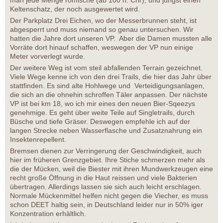
Keltenschatz, der noch ausgewertet wird.
Der Parkplatz Drei Eichen, wo der Messerbrunnen steht, ist
abgesperrt und muss niemand so genau untersuchen. Wir
hatten die Jahre dort unseren VP. Aber die Damen mussten alle
Vorräte dort hinauf schaffen, weswegen der VP nun einige
Meter vorverlegt wurde.
Der weitere Weg ist vom steil abfallenden Terrain gezeichnet.
Viele Wege kenne ich von den drei Trails, die hier das Jahr über
stattfinden. Es sind alte Hohlwege und Verteidigungsanlagen,
die sich an die ohnehin schroffen Täler anpassen. Der nächste
VP ist bei km 18, wo ich mir eines den neuen Bier-Sqeezys
genehmige. Es geht über weite Teile auf Singletrails, durch
Büsche und tiefe Gräser. Deswegen empfehle ich auf der
langen Strecke neben Wasserflasche und Zusatznahrung ein
Insektenrepellent.
Bremsen dienen zur Verringerung der Geschwindigkeit, auch
hier im früheren Grenzgebiet. Ihre Stiche schmerzen mehr als
die der Mücken, weil die Biester mit ihren Mundwerkzeugen eine
recht große Öffnung in die Haut reissen und viele Bakterien
übertragen. Allerdings lassen sie sich auch leicht erschlagen.
Normale Mückenmittel helfen nicht gegen die Viecher, es muss
schon DEET haltig sein, in Deutschland leider nur in 50% iger
Konzentration erhältlich.