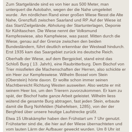
Zum Startgelände sind es von hier aus 500 Meter, man
unterquert die Autobahn, wegen der die Nahe umgeleitet
wurde. Am nördlichen Rand einer großen Wiese fliesst die Alte
Nahe, Grenzfluß zwischen Saarland und RP. Auf der Wiese ist
das Start/Zielgelände, Abholung der Startunterlagen, Deponie
für Kühltaschen. Die Wiese nennt der Volksmund
Kempfeswiese, also Kampfwiese, was passt. Mitten durch die
Wiese, genau auf der Grenze zwischen den beiden
Bundesländern, führt deutlich erkennbar der Westwall hindurch.
Erst 1935 kam das Saargebiet zurück ins deutsche Reich.
Oberhalb der Wiese, auf dem Bergpickel, stand einst das
Schloß Burg ( 13. Jahrh), eine Raubritterburg. Dem Bischof von
Trier missfielen die Machenschaften der Herren, also schickte er
ein Heer zur Kempfeswiese. Wilhelm Bossel vom Stein
(Oberstein) hörte davon. Er wollte schon immer seinen
Machtbereicht Richtung Westen ausweiten. Also wetzte er mit
seinem Heer los, um den Trierern zuvorzukommen. Er kam zu
spät, der Bischof hatte ganze Arbeit geleistet. Wilhelm liess
wütend die gesamte Burg abtragen, fast jeden Stein, erbaute
damit die Burg Nohfelden (Nahefelsen, 1285), von der der
Bergfried über unsere heutige Laufstrecke grüßt.
Etwa 15 Ultrakämpfer haben den Frühstart um 7 Uhr genutzt.
Frühstarter sind die, die hier auf der Wiese übernachteten und
vom lauten Lärm der Aufbauer geweckt wurden. Um 8 Uhr ist