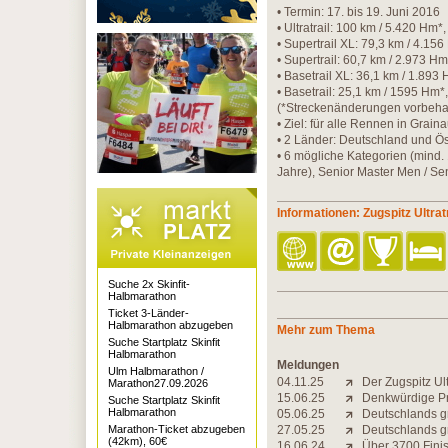
• Termin: 17. bis 19. Juni 2016
• Ultratrail: 100 km / 5.420 Hm*
• Supertrail XL: 79,3 km / 4.156
• Supertrail: 60,7 km / 2.973 H
• Basetrail XL: 36,1 km / 1.893 
• Basetrail: 25,1 km / 1595 Hm*
(*Streckenänderungen vorbeha
• Ziel: für alle Rennen in Grain
• 2 Länder: Deutschland und Ös
• 6 mögliche Kategorien (mind
Jahre), Senior Master Men / S
Informationen: Zugspitz Ultratr
Suche 2x Skinfit-
Halbmarathon
Ticket 3-Länder-
Halbmarathon abzugeben
Mehr zum Thema
Suche Startplatz Skinfit
Halbmarathon
Meldungen
Ulm Halbmarathon /
04.11.25
Der Zugspitz Ult
Marathon27.09.2026
15.06.25
Denkwürdige Pr
Suche Startplatz Skinfit
Halbmarathon
05.06.25
Deutschlands gr
Marathon-Ticket abzugeben
27.05.25
Deutschlands gr
(42km), 60€
16.06.24
Über 3700 Finis