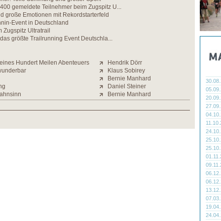
400 gemeldete Teilnehmer beim Zugspitz U...
d große Emotionen mit Rekordstarterfeld
nnin-Event in Deutschland
Zugspitz Ultratrail
 das größte Trailrunning Event Deutschla...
 eines Hundert Meilen Abenteuers
Hendrik Dörr
 wunderbar
Klaus Sobirey
Bernie Manhard
30.08
ng
Daniel Steiner
05.09
Wahnsinn
Bernie Manhard
20.09
27.09
04.10
11.10
24.10
25.10
25.10
01.11
09.11
06.12
06.12
13.12
07.03
19.04
24.04