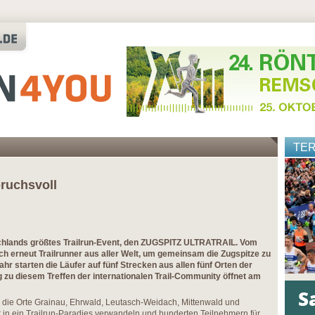
TE
ruchsvoll
tschlands größtes Trailrun-Event, den ZUGSPITZ ULTRATRAIL. Vom
sich erneut Trailrunner aus aller Welt, um gemeinsam die Zugspitze zu
hr starten die Läufer auf fünf Strecken aus allen fünf Orten der
zu diesem Treffen der internationalen Trail-Community öffnet am
 die Orte Grainau, Ehrwald, Leutasch-Weidach, Mittenwald und
in ein Trailrun-Paradies verwandeln und hunderten Teilnehmern für