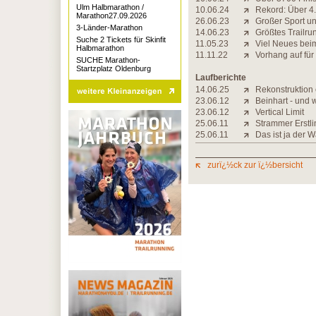
Ulm Halbmarathon /
10.06.24
Rekord: Über 4.
Marathon27.09.2026
26.06.23
Großer Sport un
3-Länder-Marathon
14.06.23
Größtes Trailru
Suche 2 Tickets für Skinfit
11.05.23
Viel Neues beim 
Halbmarathon
11.11.22
Vorhang auf für
SUCHE Marathon-
Startzplatz Oldenburg
Laufberichte
14.06.25
Rekonstruktion
23.06.12
Beinhart - und
23.06.12
Vertical Limit
25.06.11
Strammer Erstli
25.06.11
Das ist ja der 
zurï¿½ck zur ï¿½bersicht