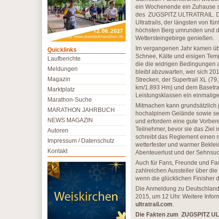
ein Wochenende ein Zuhause sei
des ZUGSPITZ ULTRATRAIL. Deu
Ultratrails, der längsten von 
höchsten Berg umrunden und da
Wettersteingebirge genießen.
Im vergangenen Jahr kamen über
Quicklinks
Schnee, Kälte und eisigen Tem
Laufberichte
die die widrigen Bedingungen a
Meldungen
bleibt abzuwarten, wer sich 201
Magazin
Strecken, der Supertrail XL (79
km/1.893 Hm) und dem Basetrail
Marktplatz
Leistungsklassen ein einmalige
Marathon-Suche
Mitmachen kann grundsätzlich je
MARATHON JAHRBUCH
hochalpinem Gelände sowie sehr
NEWS MAGAZIN
und erfordern eine gute Vorbere
Teilnehmer, bevor sie das Ziel 
Autoren
schreibt das Reglement einen 
Impressum / Datenschutz
wetterfester und warmer Bekleid
Kontakt
Abenteuerlust und der Sehnsuch
Auch für Fans, Freunde und Fam
zahlreichen Aussteller über di
wenn die glücklichen Finisher 
Die Anmeldung zu Deutschlands
2015, um 12 Uhr. Weitere Inf
ultratrail.com
.
Die Fakten zum ZUGSPITZ U