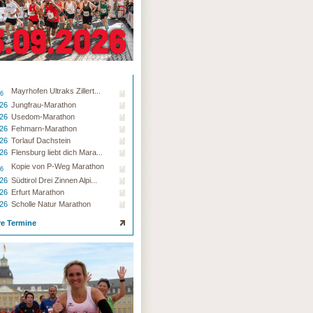
Mayrhofen Ultraks Zillert...
26
.26
Jungfrau-Marathon
.26
Usedom-Marathon
.26
Fehmarn-Marathon
.26
Torlauf Dachstein
.26
Flensburg liebt dich Mara...
Kopie von P-Weg Marathon
26
.26
Südtirol Drei Zinnen Alpi...
.26
Erfurt Marathon
.26
Scholle Natur Marathon
re Termine