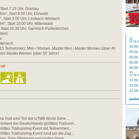
, Start 7:15 Uhr, Grainau
 Hm*, Start 8:00 Uhr, Ehrwald
m*, Start 9:00 Uhr, Leutasch-Weidach
Hm*, Start 10:00 Uhr, Mittenwald
, Start 10.30 Uhr, Garmisch-Partenkirchen
lten)
au
04. -
05.09.
terreich
05.09
. 15 Teilnehmer): Men / Women, Master Men / Master Women (über 40
05.09
enior Master Women (über 50 Jahre)
05.09
05.09
ail
06.09
10. -
12.09.
12.09
12.09
12.09
weite
ra Trail wird Teil der UTMB World Serie...
emiere bei Deutschlands größtem Trailrunn...
ößtes Trailrunning Event mit Teilnehmerr...
ößtes Trailrunning-Event rund um die Zug...
her: Tolle Stimmung und großer Sport