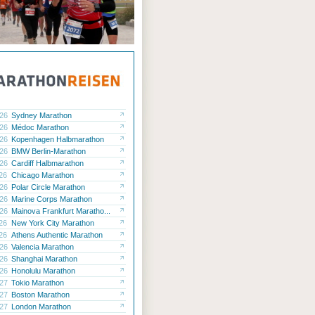
.26
Sydney Marathon
.26
Médoc Marathon
.26
Kopenhagen Halbmarathon
.26
BMW Berlin-Marathon
.26
Cardiff Halbmarathon
.26
Chicago Marathon
.26
Polar Circle Marathon
.26
Marine Corps Marathon
.26
Mainova Frankfurt Maratho...
.26
New York City Marathon
.26
Athens Authentic Marathon
.26
Valencia Marathon
.26
Shanghai Marathon
.26
Honolulu Marathon
.27
Tokio Marathon
.27
Boston Marathon
.27
London Marathon