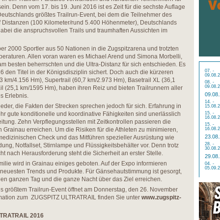
n. Denn vom 17. bis 19. Juni 2016 ist es Zeit für die sechste Auflage
tschlands größtes Trailrun-Event, bei dem die Teilnehmer des
fünf Distanzen (100 Kilometer/rund 5.400 Höhenmeter), Deutschlands
bei die anspruchsvollen Trails und traumhaften Aussichten im
 2000 Sportler aus 50 Nationen in die Zugspitzarena und trotzten
peraturen. Allen voran waren es Michael Arend und Simona Morbelli,
m besten beherrschten und die Ultra-Distanz für sich entschieden. Es
07. -
6 den Titel in der Königsdisziplin sichert. Doch auch die kürzeren
09.08.
,3 km/4.156 Hm), Supertrail (60,7 km/2.973 Hm), Basetrail XL (36,1
08. -
09.08.
 (25,1 km/1595 Hm), haben ihren Reiz und bieten Trailrunnern aller
09.08
s Erlebnis.
14. -
der, die Fakten der Strecken sprechen jedoch für sich. Erfahrung in
15.08.
 gute konditionelle und koordinative Fähigkeiten sind unerlässlich
15. -
16.08.
itung. Zehn Verpflegungsstellen mit Zeitkontrollen passieren die
15. -
in Grainau erreichen. Um die Risiken für die Athleten zu minimieren,
16.08.
23.08
medizinischen Check und das Mitführen spezieller Ausrüstung wie
28. -
ung, Notfallset, Stirnlampe und Flüssigkeitsbehälter vor. Denn trotz
30.08.
t nach Herausforderung steht die Sicherheit an erster Stelle.
29.08
ilie wird in Grainau einiges geboten. Auf der Expo informieren
04. -
05.09.
e neuesten Trends und Produkte. Für Gänsehautstimmung ist gesorgt,
den ganzen Tag und die ganze Nacht über das Ziel erreichen.
 größtem Trailrun-Event öffnet am Donnerstag, den 26. November
ormation zum ZUGSPITZ ULTRATRAIL finden Sie unter
www.zugspitz-
LTRATRAIL 2016