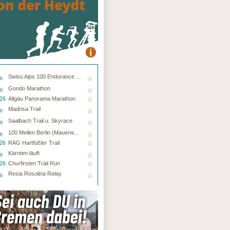
Swiss Alps 100 Endurance ...
26
Gondo Marathon
26
.26
Allgäu Panorama Marathon
Madrisa Trail
26
Saalbach Trail u. Skyrace
26
100 Meilen Berlin (Mauerw...
26
.26
RAG Hartfüßler Trail
Kärnten läuft
26
.26
Churfirsten Trail Run
Resia Rosolina Relay
26