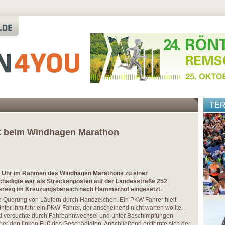
TE
ht beim Windhagen Marathon
 Uhr im Rahmen des Windhagen Marathons zu einer
schädigte war als Streckenposten auf der Landesstraße 252
lsreeg im Kreuzungsbereich nach Hammerhof eingesetzt.
ie Querung von Läufern durch Handzeichen. Ein PKW Fahrer hielt
nter ihm fuhr ein PKW-Fahrer, der anscheinend nicht warten wollte.
nd versuchte durch Fahrbahnwechsel und unter Beschimpfungen
über den linken Fuß des Geschädigten. Anschließend entfernte sich der