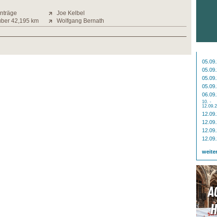
inträge
Joe Kelbel
über 42,195 km
Wolfgang Bernath
05.09
05.09
05.09
05.09
06.09
10. -
12.09.
12.09
12.09
12.09
12.09
weite