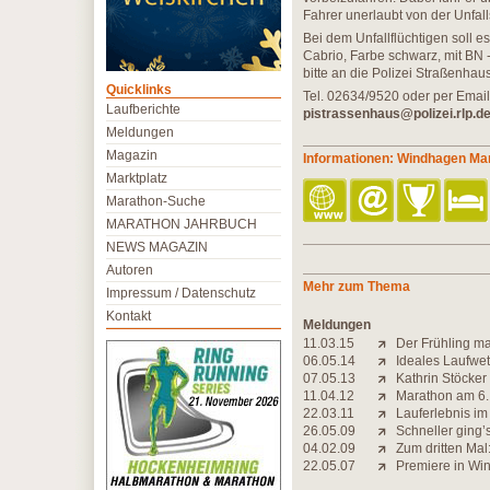
Fahrer unerlaubt von der Unfalls
Bei dem Unfallflüchtigen soll e
Cabrio, Farbe schwarz, mit BN
bitte an die Polizei Straßenhaus
Quicklinks
Tel. 02634/9520 oder per Email
Laufberichte
pistrassenhaus@polizei.rlp.d
Meldungen
Magazin
Informationen: Windhagen Ma
Marktplatz
Marathon-Suche
MARATHON JAHRBUCH
NEWS MAGAZIN
Autoren
Mehr zum Thema
Impressum / Datenschutz
Kontakt
Meldungen
11.03.15
Der Frühling ma
06.05.14
Ideales Laufwet
07.05.13
Kathrin Stöcker 
11.04.12
Marathon am 6.
22.03.11
Lauferlebnis i
26.05.09
Schneller ging
04.02.09
Zum dritten Mal
22.05.07
Premiere in Wi