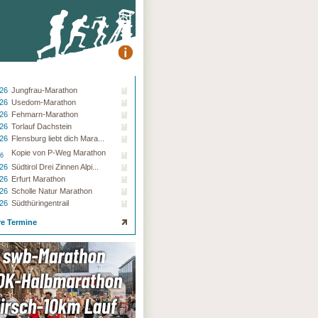
.26
Jungfrau-Marathon
.26
Usedom-Marathon
.26
Fehmarn-Marathon
.26
Torlauf Dachstein
.26
Flensburg liebt dich Mara...
Kopie von P-Weg Marathon
26
.26
Südtirol Drei Zinnen Alpi...
.26
Erfurt Marathon
.26
Scholle Natur Marathon
.26
Südthüringentrail
re Termine