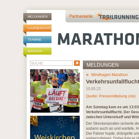
MELDUNGEN
LAUFBERICHTE
TERMINE
MAGAZIN
MELDUNGEN
Windhagen Marathon
Verkehrsunfallfluc
10.05.22
Quelle: Pressemitteilung (ots)
Am Sonntag kam es um 13:03
Verkehrsunfallflucht. Der Ge
zwischen Unterelsaff und Wö
Der Streckenposten sicherte d
sodann auch an und wartete. Hi
Der Fahrer hupte, drängelte u
vorbeizufahren. Dabei fuhr er 