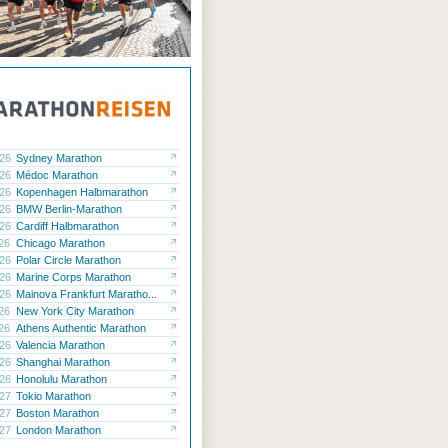
.26
Sydney Marathon
.26
Médoc Marathon
.26
Kopenhagen Halbmarathon
.26
BMW Berlin-Marathon
.26
Cardiff Halbmarathon
.26
Chicago Marathon
.26
Polar Circle Marathon
.26
Marine Corps Marathon
.26
Mainova Frankfurt Maratho...
.26
New York City Marathon
.26
Athens Authentic Marathon
.26
Valencia Marathon
.26
Shanghai Marathon
.26
Honolulu Marathon
.27
Tokio Marathon
.27
Boston Marathon
.27
London Marathon