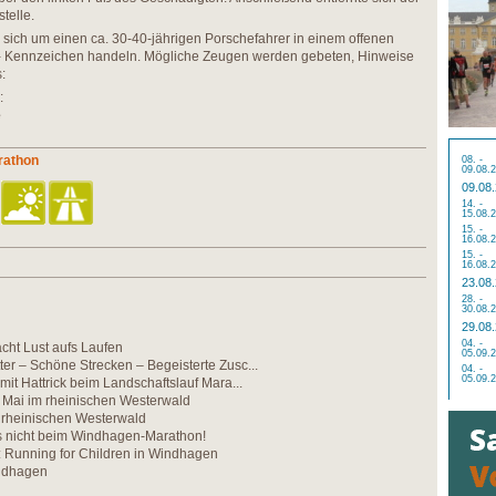
telle.
s sich um einen ca. 30-40-jährigen Porschefahrer in einem offenen
 - Kennzeichen handeln. Mögliche Zeugen werden gebeten, Hinweise
:
:
e
rathon
08. -
09.08.
09.08
14. -
15.08.
15. -
16.08.
15. -
16.08.
23.08
28. -
30.08.
29.08
04. -
cht Lust aufs Laufen
05.09.
ter – Schöne Strecken – Begeisterte Zusc...
04. -
05.09.
mit Hattrick beim Landschaftslauf Mara...
 Mai im rheinischen Westerwald
m rheinischen Westerwald
’s nicht beim Windhagen-Marathon!
: Running for Children in Windhagen
ndhagen