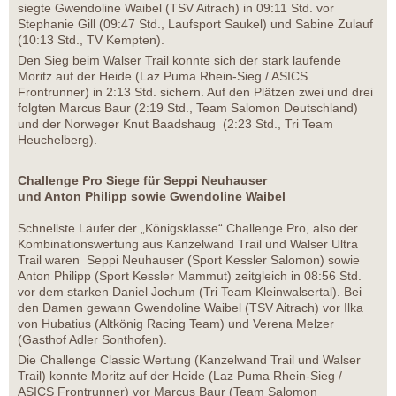
siegte Gwendoline Waibel (TSV Aitrach) in 09:11 Std. vor
Stephanie Gill (09:47 Std., Laufsport Saukel) und Sabine Zulauf
(10:13 Std., TV Kempten).
Den Sieg beim Walser Trail konnte sich der stark laufende
Moritz auf der Heide (Laz Puma Rhein-Sieg / ASICS
Frontrunner) in 2:13 Std. sichern. Auf den Plätzen zwei und drei
folgten Marcus Baur (2:19 Std., Team Salomon Deutschland)
und der Norweger Knut Baadshaug (2:23 Std., Tri Team
Heuchelberg).
Challenge Pro Siege für Seppi Neuhauser
und Anton Philipp sowie Gwendoline Waibel
Schnellste Läufer der „Königsklasse“ Challenge Pro, also der
Kombinationswertung aus Kanzelwand Trail und Walser Ultra
Trail waren Seppi Neuhauser (Sport Kessler Salomon) sowie
Anton Philipp (Sport Kessler Mammut) zeitgleich in 08:56 Std.
vor dem starken Daniel Jochum (Tri Team Kleinwalsertal). Bei
den Damen gewann Gwendoline Waibel (TSV Aitrach) vor Ilka
von Hubatius (Altkönig Racing Team) und Verena Melzer
(Gasthof Adler Sonthofen).
Die Challenge Classic Wertung (Kanzelwand Trail und Walser
Trail) konnte Moritz auf der Heide (Laz Puma Rhein-Sieg /
ASICS Frontrunner) vor Marcus Baur (Team Salomon