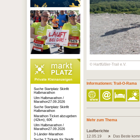
© Hartfüßler-Trail e.V.
Informationen: Trail-O-Rama
Suche Startplatz Skinfit
Halbmarathon
Ulm Halbmarathon /
Marathon27.09.2026
Suche Startplatz Skinfit
Halbmarathon
Marathon-Ticket abzugeben
(42km), 60€
Mehr zum Thema
Ulm Halbmarathon /
Marathon27.09.2026
Laufberichte
3-Länder-Marathon
12.05.19
Das Beste kom
Suche 2 Tickets für Skinfit