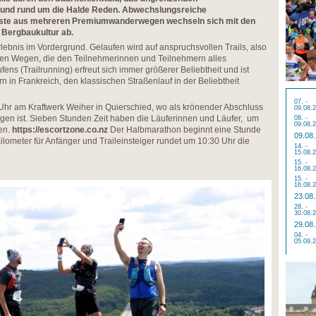
z und rund um die Halde Reden. Abwechslungsreiche
este aus mehreren Premiumwanderwegen wechseln sich mit den
 Bergbaukultur ab.
lebnis im Vordergrund. Gelaufen wird auf anspruchsvollen Trails, also
en Wegen, die den Teilnehmerinnen und Teilnehmern alles
ens (Trailrunning) erfreut sich immer größerer Beliebtheit und ist
 in Frankreich, den klassischen Straßenlauf in der Beliebtheit
07. -
Uhr am Kraftwerk Weiher in Quierschied, wo als krönender Abschluss
09.08.
gen ist. Sieben Stunden Zeit haben die Läuferinnen und Läufer, um
08. -
09.08.
gen.
https://escortzone.co.nz
Der Halbmarathon beginnt eine Stunde
09.08
Kilometer für Anfänger und Traileinsteiger rundet um 10:30 Uhr die
14. -
15.08.
15. -
16.08.
15. -
16.08.
23.08
28. -
30.08.
29.08
04. -
05.09.