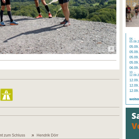
04. -
05.09.
05.09
05.09
05.09
05.09
06.09
10. -
12.09.
12.09
12.09
12.09
weite
mt zum Schluss
Hendrik Dörr