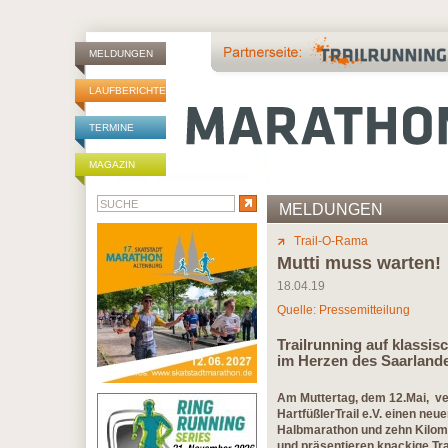
MELDUNGEN
LAUFBERICHTE
TERMINE
MAGAZIN
MELDUNGEN
Trail-O-Rama
Mutti muss warten!
18.04.19
Quelle: Pressemitteilung
Trailrunning auf klassi
im Herzen des Saarland
Am Muttertag, dem 12.Mai, ver
HartfüßlerTrail e.V. einen ne
Halbmarathon und zehn Kilome
und präsentieren knackige Tr