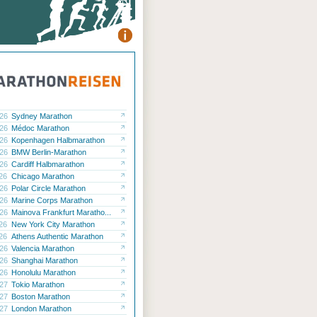
.26
Sydney Marathon
.26
Médoc Marathon
.26
Kopenhagen Halbmarathon
.26
BMW Berlin-Marathon
.26
Cardiff Halbmarathon
.26
Chicago Marathon
.26
Polar Circle Marathon
.26
Marine Corps Marathon
.26
Mainova Frankfurt Maratho...
.26
New York City Marathon
.26
Athens Authentic Marathon
.26
Valencia Marathon
.26
Shanghai Marathon
.26
Honolulu Marathon
.27
Tokio Marathon
.27
Boston Marathon
.27
London Marathon