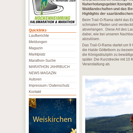
Naherholungsgebiet Itzenplit
Waldlandschaften und das B
Highlights der saarländischen
Beim Trail-O-Rama steht das Er
schmalen Pfaden und versteckt
abverlangen. Diese Art des Lauf
Quicklinks
dabei, wie bei unseren Nachbarn
Laufberichte
abzulösen.
Meldungen
Das Trail-O-Rama startet um 9 
Magazin
die Halde Göttelborn zu bezwin
Marktplatz
die Königsdisziplin zu bewälti
später. Die Kurzstrecke mit 10 
Marathon-Suche
Veranstaltung ab.
MARATHON JAHRBUCH
NEWS MAGAZIN
Autoren
Impressum / Datenschutz
Kontakt