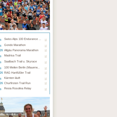
Swiss Alps 100 Endurance ...
26
Gondo Marathon
26
.26
Allgäu Panorama Marathon
Madrisa Trail
26
Saalbach Trail u. Skyrace
26
100 Meilen Berlin (Mauerw...
26
.26
RAG Hartfüßler Trail
Kärnten läuft
26
.26
Churfirsten Trail Run
Resia Rosolina Relay
26