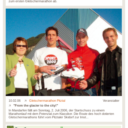
zum ersten Gletschermarathon ab.
10.02.06
Gletschermarathon Pitztal
Veranstalter
"From the glacier to the city!"
In Mandarfen fällt am Sonntag, 2. Juli 2006, der Startschuss zu einem
Marathonlauf mit dem Potenzial zum Klassiker. Die Route des hoch dotierten
Gletschermarathons führt vom Pitztaler Skidorf zur Imst...