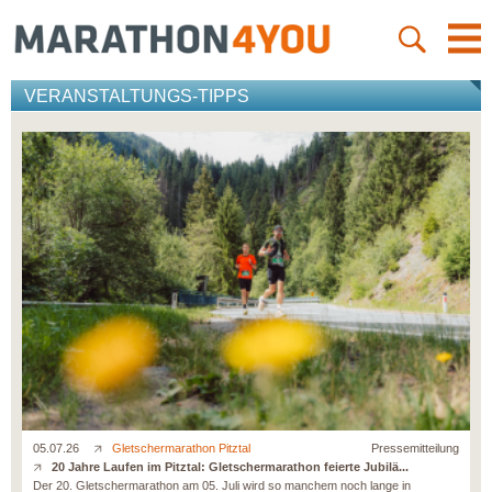
VERANSTALTUNGS-TIPPS
05.07.26
Gletschermarathon Pitztal
Pressemitteilung
20 Jahre Laufen im Pitztal: Gletschermarathon feierte Jubilä...
Der 20. Gletschermarathon am 05. Juli wird so manchem noch lange in