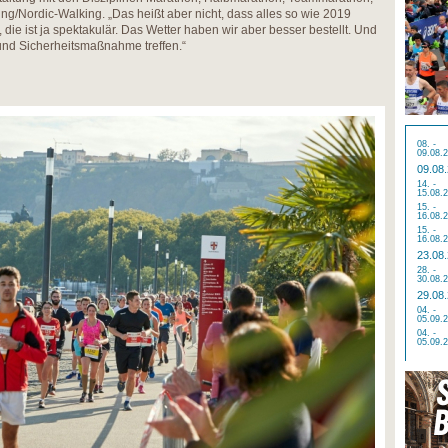
ng/Nordic-Walking. „Das heißt aber nicht, dass alles so wie 2019
r, die ist ja spektakulär. Das Wetter haben wir aber besser bestellt. Und
und Sicherheitsmaßnahme treffen.“
08. -
09.08.
09.08
14. -
15.08.
15. -
16.08.
15. -
16.08.
23.08
28. -
30.08.
29.08
04. -
05.09.
04. -
05.09.