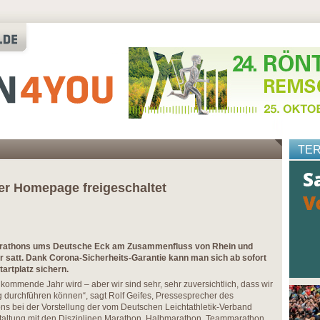
TE
r Homepage freigeschaltet
marathons ums Deutsche Eck am Zusammenfluss von Rhein und
r satt. Dank Corona-Sicherheits-Garantie kann man sich ab sofort
artplatz sichern.
ommende Jahr wird – aber wir sind sehr, sehr zuversichtlich, dass wir
durchführen können“, sagt Rolf Geifes, Pressesprecher des
s bei der Vorstellung der vom Deutschen Leichtathletik-Verband
altung mit den Disziplinen Marathon, Halbmarathon, Teammarathon,