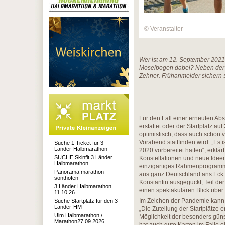
© Veranstalter
Wer ist am 12. September 202
Moselbogen dabei? Neben der K
Zehner. Frühanmelder sichern s
Für den Fall einer erneuten Abs
erstattet oder der Startplatz au
optimistisch, dass auch schon 
Vorabend stattfinden wird. „Es i
Suche 1 Ticket für 3-
Länder-Halbmarathon
2020 vorbereitet hatten“, erklär
SUCHE Skinfit 3 Länder
Konstellationen und neue Ideen
Halbmarathon
einzigartiges Rahmenprogramm
Panorama marathon
aus ganz Deutschland ans Eck
sonthofen
Konstantin ausgeguckt, Teil d
3 Länder Halbmarathon
einen spektakulären Blick über
11.10.26
Im Zeichen der Pandemie kann 
Suche Startplatz für den 3-
Länder-HM
„Die Zuteilung der Startplätze
Ulm Halbmarathon /
Möglichkeit der besonders günst
Marathon27.09.2026