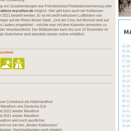
iner Limitierung.
 von Zusatzleistungen wie Frühstückslauf Parkplatzreservierung oder
oblenz-marathon.de
möglich. Hier gibt kann auch der Koblenzer-
021 bestellt werden. Er ist mit zwölf exklusiven Luftbildern von
nreger auf die Rhein-Mosel-Stadt. „Und der Clou: Auf Wunsch wird auf
 Läufers eingeklinkt – möchte man mit dem Kalender jemanden zu
der Verantwortliche. Der Bildkalender kann bis zum 15 Dezember im
latz-Gutscheine sind ebenfalls wieder online erhältlich.
30.08
05.09
marathon
20.09
27.09
04.10
11.10
24.10
25.10
25.10
01.11
09.11
06.12
ause Comeback als Halbmarathon
06.12
 Marathon ums Deutsche Eck
rst 2022 wieder Marathon
13.12
rst 2021 wieder Marathon
07.03
athon wird noch sportlicher
19.04
cht nur bei den „Besten Koblenzern“
24.04
dungen, Nachmeldungen noch möglich