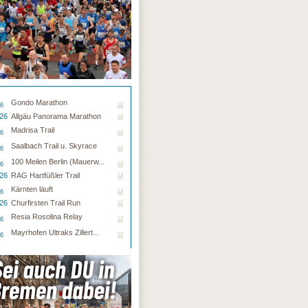
Gondo Marathon
26
.26
Allgäu Panorama Marathon
Madrisa Trail
26
Saalbach Trail u. Skyrace
26
100 Meilen Berlin (Mauerw...
26
.26
RAG Hartfüßler Trail
Kärnten läuft
26
.26
Churfirsten Trail Run
Resia Rosolina Relay
26
Mayrhofen Ultraks Zillert...
26