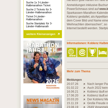
hat auch gute Karten im Falle e
Suche 1x 3-Länder-
Anmeldungen inklusive Buchung
Halbmarathon Ticket
PowerSchmaus sind auf
www.k
Suche 2 Tickets für 3-
Länder-Halbmarathon
Sparkassen-Marathon-Kalender 2
Ticket 3-Länder-
Koblenz gestaltet, als Appetita
Halbmarathon
dem Cover Bild und Name eines
Suche Startplatz für 3-
Weihnachten überraschen“, so 
Länder-Halbmarath
Internet bestellt werden. Startp
Informationen: Koblenz Halb
Mehr zum Thema
Meldungen
20.07.26
Nach langer P
01.02.22
Auch 2022 kein
16.06.21
Koblenz läuft e
17.06.20
Koblenz läuft e
20.03.20
Der Koblenz Mar
15.11.19
Große Freude ni
23.08.19
2649 Voranmel