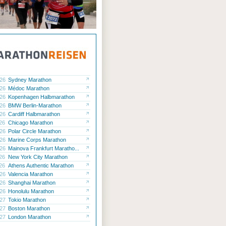
.26
Sydney Marathon
.26
Médoc Marathon
.26
Kopenhagen Halbmarathon
.26
BMW Berlin-Marathon
.26
Cardiff Halbmarathon
.26
Chicago Marathon
.26
Polar Circle Marathon
.26
Marine Corps Marathon
.26
Mainova Frankfurt Maratho...
.26
New York City Marathon
.26
Athens Authentic Marathon
.26
Valencia Marathon
.26
Shanghai Marathon
.26
Honolulu Marathon
.27
Tokio Marathon
.27
Boston Marathon
.27
London Marathon