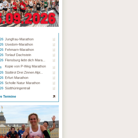
.26
Jungfrau-Marathon
.26
Usedom-Marathon
.26
Fehmarn-Marathon
.26
Torlauf Dachstein
.26
Flensburg liebt dich Mara...
Kopie von P-Weg Marathon
26
.26
Südtirol Drei Zinnen Alpi...
.26
Erfurt Marathon
.26
Scholle Natur Marathon
.26
Südthüringentrail
re Termine