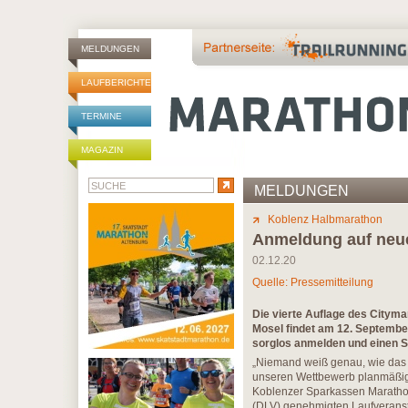
MELDUNGEN
LAUFBERICHTE
TERMINE
MAGAZIN
MELDUNGEN
Koblenz Halbmarathon
Anmeldung auf neue
02.12.20
Quelle: Pressemitteilung
Die vierte Auflage des City
Mosel findet am 12. Septembe
sorglos anmelden und einen St
„Niemand weiß genau, wie das k
unseren Wettbewerb planmäßig 
Koblenzer Sparkassen Marathon
(DLV) genehmigten Laufveranst