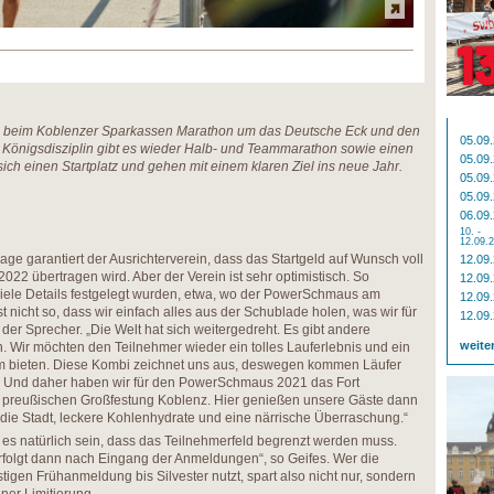
1 beim Koblenzer Sparkassen Marathon um das Deutsche Eck und den
05.09
önigsdisziplin gibt es wieder Halb- und Teammarathon sowie einen
05.09
ich einen Startplatz und gehen mit einem klaren Ziel ins neue Jahr.
05.09
05.09
06.09
10. -
12.09.
age garantiert der Ausrichterverein, dass das Startgeld auf Wunsch voll
12.09
f 2022 übertragen wird. Aber der Verein ist sehr optimistisch. So
12.09
viele Details festgelegt wurden, etwa, wo der PowerSchmaus am
12.09
st nicht so, dass wir einfach alles aus der Schublade holen, was wir für
12.09
t der Sprecher. „Die Welt hat sich weitergedreht. Es gibt andere
weite
. Wir möchten den Teilnehmer wieder ein tolles Lauferlebnis und ein
 bieten. Diese Kombi zeichnet uns aus, deswegen kommen Läufer
. Und daher haben wir für den PowerSchmaus 2021 das Fort
er preußischen Großfestung Koblenz. Hier genießen unsere Gäste dann
 die Stadt, leckere Kohlenhydrate und eine närrische Überraschung.“
es natürlich sein, dass das Teilnehmerfeld begrenzt werden muss.
 erfolgt dann nach Eingang der Anmeldungen“, so Geifes. Wer die
igen Frühanmeldung bis Silvester nutzt, spart also nicht nur, sondern