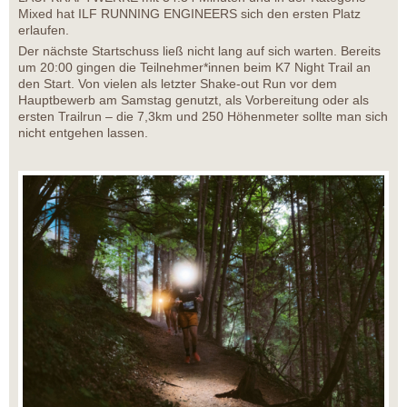
Mixed hat ILF RUNNING ENGINEERS sich den ersten Platz
erlaufen.
Der nächste Startschuss ließ nicht lang auf sich warten. Bereits
um 20:00 gingen die Teilnehmer*innen beim K7 Night Trail an
den Start. Von vielen als letzter Shake-out Run vor dem
Hauptbewerb am Samstag genutzt, als Vorbereitung oder als
ersten Trailrun – die 7,3km und 250 Höhenmeter sollte man sich
nicht entgehen lassen.