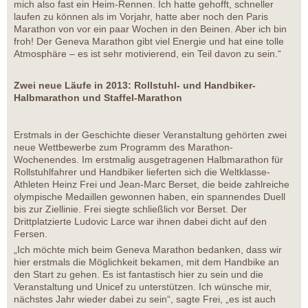
mich also fast ein Heim-Rennen. Ich hatte gehofft, schneller
laufen zu können als im Vorjahr, hatte aber noch den Paris
Marathon von vor ein paar Wochen in den Beinen. Aber ich bin
froh! Der Geneva Marathon gibt viel Energie und hat eine tolle
Atmosphäre – es ist sehr motivierend, ein Teil davon zu sein.“
Zwei neue Läufe in 2013: Rollstuhl- und Handbiker-
Halbmarathon und Staffel-Marathon
Erstmals in der Geschichte dieser Veranstaltung gehörten zwei
neue Wettbewerbe zum Programm des Marathon-
Wochenendes. Im erstmalig ausgetragenen Halbmarathon für
Rollstuhlfahrer und Handbiker lieferten sich die Weltklasse-
Athleten Heinz Frei und Jean-Marc Berset, die beide zahlreiche
olympische Medaillen gewonnen haben, ein spannendes Duell
bis zur Ziellinie. Frei siegte schließlich vor Berset. Der
Drittplatzierte Ludovic Larce war ihnen dabei dicht auf den
Fersen.
„Ich möchte mich beim Geneva Marathon bedanken, dass wir
hier erstmals die Möglichkeit bekamen, mit dem Handbike an
den Start zu gehen. Es ist fantastisch hier zu sein und die
Veranstaltung und Unicef zu unterstützen. Ich wünsche mir,
nächstes Jahr wieder dabei zu sein“, sagte Frei, „es ist auch