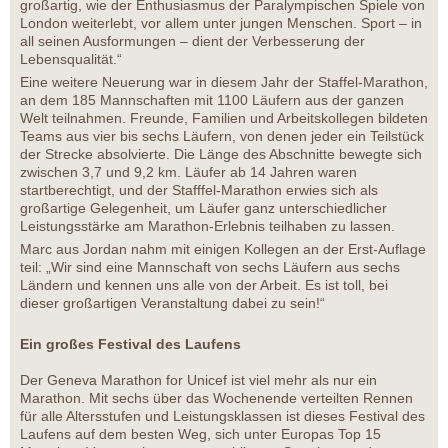
großartig, wie der Enthusiasmus der Paralympischen Spiele von
London weiterlebt, vor allem unter jungen Menschen. Sport – in
all seinen Ausformungen – dient der Verbesserung der
Lebensqualität.“
Eine weitere Neuerung war in diesem Jahr der Staffel-Marathon,
an dem 185 Mannschaften mit 1100 Läufern aus der ganzen
Welt teilnahmen. Freunde, Familien und Arbeitskollegen bildeten
Teams aus vier bis sechs Läufern, von denen jeder ein Teilstück
der Strecke absolvierte. Die Länge des Abschnitte bewegte sich
zwischen 3,7 und 9,2 km. Läufer ab 14 Jahren waren
startberechtigt, und der Stafffel-Marathon erwies sich als
großartige Gelegenheit, um Läufer ganz unterschiedlicher
Leistungsstärke am Marathon-Erlebnis teilhaben zu lassen.
Marc aus Jordan nahm mit einigen Kollegen an der Erst-Auflage
teil: „Wir sind eine Mannschaft von sechs Läufern aus sechs
Ländern und kennen uns alle von der Arbeit. Es ist toll, bei
dieser großartigen Veranstaltung dabei zu sein!“
Ein großes Festival des Laufens
Der Geneva Marathon for Unicef ist viel mehr als nur ein
Marathon. Mit sechs über das Wochenende verteilten Rennen
für alle Altersstufen und Leistungsklassen ist dieses Festival des
Laufens auf dem besten Weg, sich unter Europas Top 15