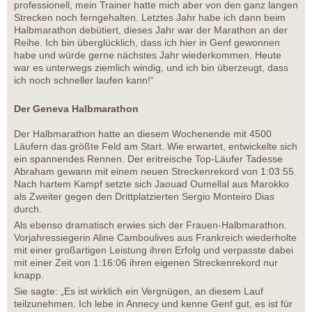
professionell, mein Trainer hatte mich aber von den ganz langen
Strecken noch ferngehalten. Letztes Jahr habe ich dann beim
Halbmarathon debütiert, dieses Jahr war der Marathon an der
Reihe. Ich bin überglücklich, dass ich hier in Genf gewonnen
habe und würde gerne nächstes Jahr wiederkommen. Heute
war es unterwegs ziemlich windig, und ich bin überzeugt, dass
ich noch schneller laufen kann!“
Der Geneva Halbmarathon
Der Halbmarathon hatte an diesem Wochenende mit 4500
Läufern das größte Feld am Start. Wie erwartet, entwickelte sich
ein spannendes Rennen. Der eritreische Top-Läufer Tadesse
Abraham gewann mit einem neuen Streckenrekord von 1:03:55.
Nach hartem Kampf setzte sich Jaouad Oumellal aus Marokko
als Zweiter gegen den Drittplatzierten Sergio Monteiro Dias
durch.
Als ebenso dramatisch erwies sich der Frauen-Halbmarathon.
Vorjahressiegerin Aline Camboulives aus Frankreich wiederholte
mit einer großartigen Leistung ihren Erfolg und verpasste dabei
mit einer Zeit von 1:16:06 ihren eigenen Streckenrekord nur
knapp.
Sie sagte: „Es ist wirklich ein Vergnügen, an diesem Lauf
teilzunehmen. Ich lebe in Annecy und kenne Genf gut, es ist für