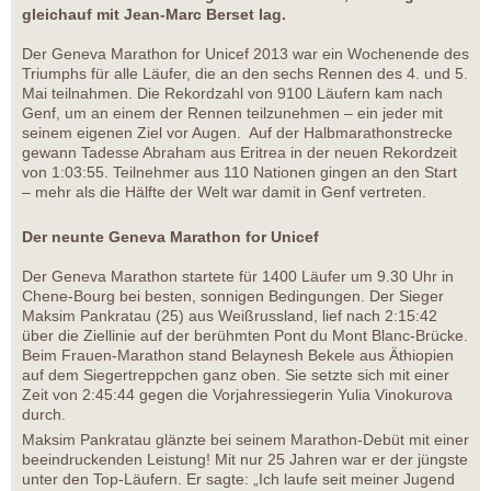
gleichauf mit Jean-Marc Berset lag.
Der Geneva Marathon for Unicef 2013 war ein Wochenende des
Triumphs für alle Läufer, die an den sechs Rennen des 4. und 5.
Mai teilnahmen. Die Rekordzahl von 9100 Läufern kam nach
Genf, um an einem der Rennen teilzunehmen – ein jeder mit
seinem eigenen Ziel vor Augen. Auf der Halbmarathonstrecke
gewann Tadesse Abraham aus Eritrea in der neuen Rekordzeit
von 1:03:55. Teilnehmer aus 110 Nationen gingen an den Start
– mehr als die Hälfte der Welt war damit in Genf vertreten.
Der neunte Geneva Marathon for Unicef
Der Geneva Marathon startete für 1400 Läufer um 9.30 Uhr in
Chene-Bourg bei besten, sonnigen Bedingungen. Der Sieger
Maksim Pankratau (25) aus Weißrussland, lief nach 2:15:42
über die Ziellinie auf der berühmten Pont du Mont Blanc-Brücke.
Beim Frauen-Marathon stand Belaynesh Bekele aus Äthiopien
auf dem Siegertreppchen ganz oben. Sie setzte sich mit einer
Zeit von 2:45:44 gegen die Vorjahressiegerin Yulia Vinokurova
durch.
Maksim Pankratau glänzte bei seinem Marathon-Debüt mit einer
beeindruckenden Leistung! Mit nur 25 Jahren war er der jüngste
unter den Top-Läufern. Er sagte: „Ich laufe seit meiner Jugend