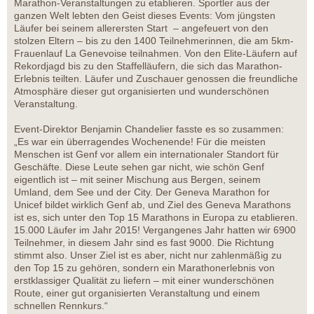
Marathon-Veranstaltungen zu etablieren. Sportler aus der
ganzen Welt lebten den Geist dieses Events: Vom jüngsten
Läufer bei seinem allerersten Start – angefeuert von den
stolzen Eltern – bis zu den 1400 Teilnehmerinnen, die am 5km-
Frauenlauf La Genevoise teilnahmen. Von den Elite-Läufern auf
Rekordjagd bis zu den Staffelläufern, die sich das Marathon-
Erlebnis teilten. Läufer und Zuschauer genossen die freundliche
Atmosphäre dieser gut organisierten und wunderschönen
Veranstaltung.
Event-Direktor Benjamin Chandelier fasste es so zusammen:
„Es war ein überragendes Wochenende! Für die meisten
Menschen ist Genf vor allem ein internationaler Standort für
Geschäfte. Diese Leute sehen gar nicht, wie schön Genf
eigentlich ist – mit seiner Mischung aus Bergen, seinem
Umland, dem See und der City. Der Geneva Marathon for
Unicef bildet wirklich Genf ab, und Ziel des Geneva Marathons
ist es, sich unter den Top 15 Marathons in Europa zu etablieren.
15.000 Läufer im Jahr 2015! Vergangenes Jahr hatten wir 6900
Teilnehmer, in diesem Jahr sind es fast 9000. Die Richtung
stimmt also. Unser Ziel ist es aber, nicht nur zahlenmäßig zu
den Top 15 zu gehören, sondern ein Marathonerlebnis von
erstklassiger Qualität zu liefern – mit einer wunderschönen
Route, einer gut organisierten Veranstaltung und einem
schnellen Rennkurs.“