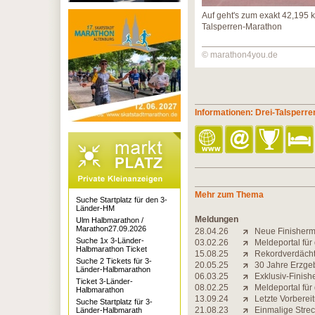
Auf geht's zum exakt 42,195 
Talsperren-Marathon
© marathon4you.de
Informationen: Drei-Talsperr
Mehr zum Thema
Suche Startplatz für den 3-
Länder-HM
Meldungen
Ulm Halbmarathon /
Marathon27.09.2026
28.04.26
Neue Finisherm
Suche 1x 3-Länder-
03.02.26
Meldeportal für
Halbmarathon Ticket
15.08.25
Rekordverdächt
Suche 2 Tickets für 3-
20.05.25
30 Jahre Erzgeb
Länder-Halbmarathon
06.03.25
Exklusiv-Finish
Ticket 3-Länder-
08.02.25
Meldeportal für
Halbmarathon
13.09.24
Letzte Vorberei
Suche Startplatz für 3-
21.08.23
Einmalige Stre
Länder-Halbmarath