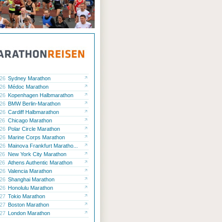
.26
Sydney Marathon
.26
Médoc Marathon
.26
Kopenhagen Halbmarathon
.26
BMW Berlin-Marathon
.26
Cardiff Halbmarathon
.26
Chicago Marathon
.26
Polar Circle Marathon
.26
Marine Corps Marathon
.26
Mainova Frankfurt Maratho...
.26
New York City Marathon
.26
Athens Authentic Marathon
.26
Valencia Marathon
.26
Shanghai Marathon
.26
Honolulu Marathon
.27
Tokio Marathon
.27
Boston Marathon
.27
London Marathon