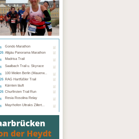
Gondo Marathon
26
.26
Allgäu Panorama Marathon
Madrisa Trail
26
Saalbach Trail u. Skyrace
26
100 Meilen Berlin (Mauerw...
26
.26
RAG Hartfüßler Trail
Kärnten läuft
26
.26
Churfirsten Trail Run
Resia Rosolina Relay
26
Mayrhofen Ultraks Zillert...
26