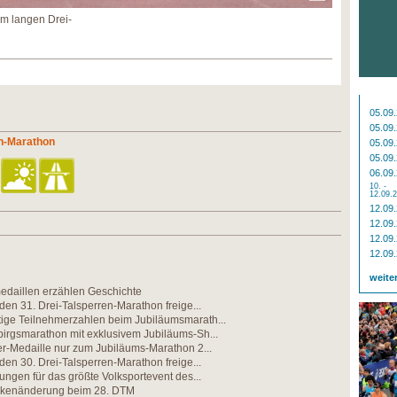
km langen Drei-
05.09
05.09
en-Marathon
05.09
05.09
06.09
10. -
12.09.
12.09
12.09
12.09
12.09
weite
edaillen erzählen Geschichte
 den 31. Drei-Talsperren-Marathon freige...
ige Teilnehmerzahlen beim Jubiläumsmarath...
irgsmarathon mit exklusivem Jubiläums-Sh...
er-Medaille nur zum Jubiläums-Marathon 2...
 den 30. Drei-Talsperren-Marathon freige...
tungen für das größte Volksportevent des...
ckenänderung beim 28. DTM