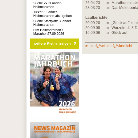
26.04.23
Marathonstrecke
Suche 2x 3Länder-
Halbmarathon
28.03.23
Das Meldeportal 
Ticket 3-Länder-
Halbmarathon abzugeben
Laufberichte
Suche Startplatz 3Länder-
20.09.20
„Glück auf“ zu
Halbmarathon
20.09.08
Wurzelrudi, 3 T
Ulm Halbmarathon /
16.09.06
Glück auf
Marathon27.09.2026
zurï¿½ck zur ï¿½bersicht