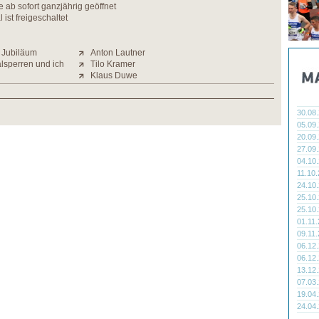
 ab sofort ganzjährig geöffnet
ist freigeschaltet
m Jubiläum
Anton Lautner
alsperren und ich
Tilo Kramer
Klaus Duwe
30.08
05.09
20.09
27.09
04.10
11.10
24.10
25.10
25.10
01.11
09.11
06.12
06.12
13.12
07.03
19.04
24.04