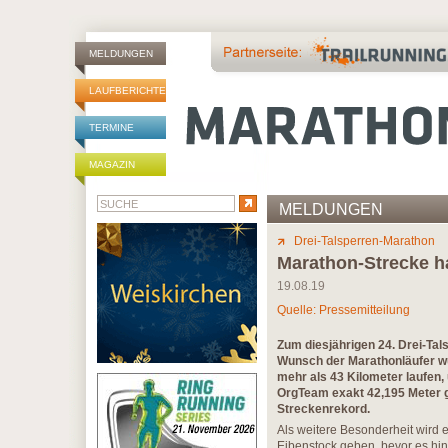
MELDUNGEN
LAUFBERICHTE
TERMINE
MAGAZIN
MELDUNGEN
Drei-Talsperren-Marathon
Marathon-Strecke ha
19.08.19
Quelle: Pressemitteilung
Zum diesjährigen 24. Drei-Tals
Wunsch der Marathonläufer wu
mehr als 43 Kilometer laufen
OrgTeam exakt 42,195 Meter 
Streckenrekord.
Als weitere Besonderheit wird 
Eibenstock geben, bevor es hina