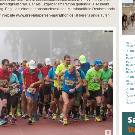
hwierigkeitsgrad. Der als Erzgebirgsmarathon geltende DTM bleibt
g. Er gilt als einer der anspruchsvollsten Marathonläufe Deutschlands.
r Website
www.drei-talsperren-marathon.de
ist bereits angelaufen.
08. -
09.08.
09.08
14. -
15.08.
15. -
16.08.
15. -
16.08.
23.08
28. -
30.08.
29.08
04. -
05.09.
04. -
05.09.