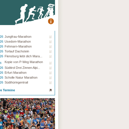
.26
Jungfrau-Marathon
.26
Usedom-Marathon
.26
Fehmarn-Marathon
.26
Torlauf Dachstein
.26
Flensburg liebt dich Mara...
Kopie von P-Weg Marathon
26
.26
Südtirol Drei Zinnen Alpi...
.26
Erfurt Marathon
.26
Scholle Natur Marathon
.26
Südthüringentrail
re Termine