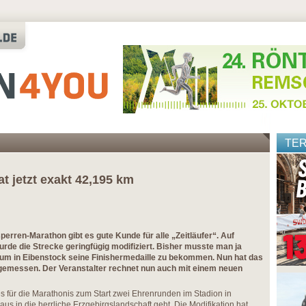
TE
t jetzt exakt 42,195 km
perren-Marathon gibt es gute Kunde für alle „Zeitläufer“. Auf
rde die Strecke geringfügig modifiziert. Bisher musste man ja
, um in Eibenstock seine Finishermedaille zu bekommen. Nun hat das
gemessen. Der Veranstalter rechnet nun auch mit einem neuen
es für die Marathonis zum Start zwei Ehrenrunden im Stadion in
us in die herrliche Erzgebirgslandschaft geht. Die Modifikation hat