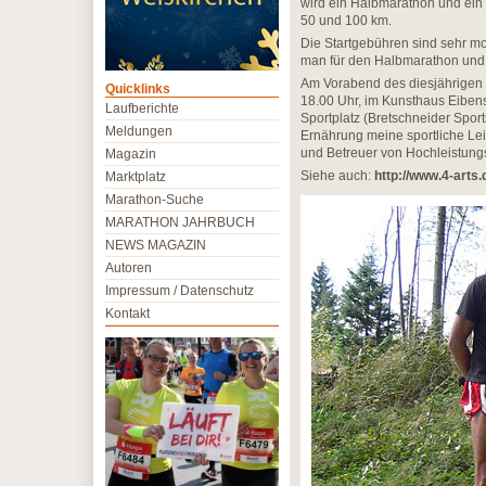
wird ein Halbmarathon und ein
50 und 100 km.
Die Startgebühren sind sehr mo
man für den Halbmarathon und 6
Am Vorabend des diesjährigen D
Quicklinks
18.00 Uhr, im Kunsthaus Eibens
Laufberichte
Sportplatz (Bretschneider Sports
Meldungen
Ernährung meine sportliche Leis
und Betreuer von Hochleistungs
Magazin
Siehe auch:
http://www.4-arts
Marktplatz
Marathon-Suche
MARATHON JAHRBUCH
NEWS MAGAZIN
Autoren
Impressum / Datenschutz
Kontakt