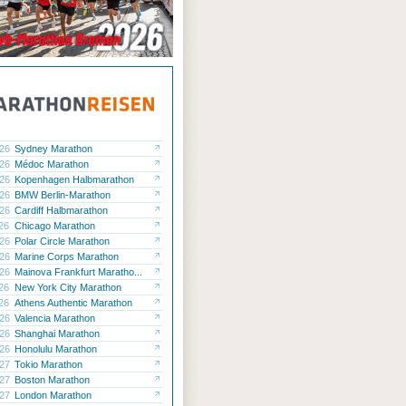
.26
Sydney Marathon
.26
Médoc Marathon
.26
Kopenhagen Halbmarathon
.26
BMW Berlin-Marathon
.26
Cardiff Halbmarathon
.26
Chicago Marathon
.26
Polar Circle Marathon
.26
Marine Corps Marathon
.26
Mainova Frankfurt Maratho...
.26
New York City Marathon
.26
Athens Authentic Marathon
.26
Valencia Marathon
.26
Shanghai Marathon
.26
Honolulu Marathon
.27
Tokio Marathon
.27
Boston Marathon
.27
London Marathon