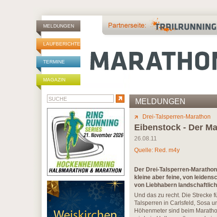
MELDUNGEN
LAUFBERICHTE
TERMINE
MAGAZIN
MELDUNGEN
Drei-Talsperren-Marathon
Eibenstock - Der M
26.08.11
Quelle: Red. m4y
Der Drei-Talsperren-Marathon 
kleine aber feine, von leidens
von Liebhabern landschaftlic
Und das zu recht. Die Strecke 
Talsperren in Carlsfeld, Sosa u
Höhenmeter sind beim Marathon