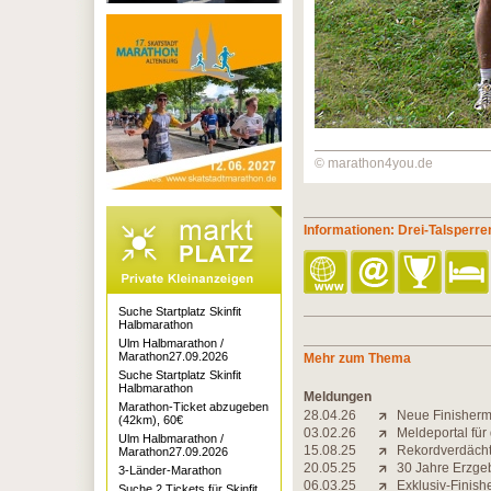
© marathon4you.de
Informationen: Drei-Talsperr
Suche Startplatz Skinfit
Halbmarathon
Ulm Halbmarathon /
Marathon27.09.2026
Mehr zum Thema
Suche Startplatz Skinfit
Halbmarathon
Meldungen
Marathon-Ticket abzugeben
28.04.26
Neue Finisherm
(42km), 60€
03.02.26
Meldeportal für
Ulm Halbmarathon /
15.08.25
Rekordverdächt
Marathon27.09.2026
20.05.25
30 Jahre Erzgeb
3-Länder-Marathon
06.03.25
Exklusiv-Finish
Suche 2 Tickets für Skinfit