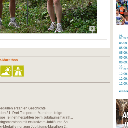
04. -
05.09.
05.09
05.09
05.09
05.09
en-Marathon
06.09
10. -
12.09.
12.09
12.09
12.09
weite
edaillen erzählen Geschichte
 den 31. Drei-Talsperren-Marathon freige...
ige Teilnehmerzahlen beim Jubiläumsmarath...
irgsmarathon mit exklusivem Jubiläums-Sh...
er-Medaille nur zum Jubiläums-Marathon 2...