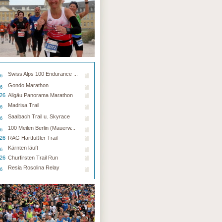
Swiss Alps 100 Endurance ...
26
Gondo Marathon
26
.26
Allgäu Panorama Marathon
Madrisa Trail
26
Saalbach Trail u. Skyrace
26
100 Meilen Berlin (Mauerw...
26
.26
RAG Hartfüßler Trail
Kärnten läuft
26
.26
Churfirsten Trail Run
Resia Rosolina Relay
26