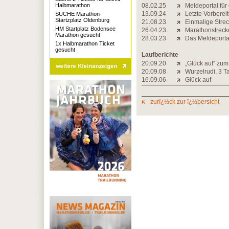
Halbmarathon
08.02.25
Meldeportal für
13.09.24
Letzte Vorberei
SUCHE Marathon-
Startzplatz Oldenburg
21.08.23
Einmalige Stre
HM Startplatz Bodensee
26.04.23
Marathonstrecke
Marathon gesucht
28.03.23
Das Meldeportal 
1x Halbmarathon Ticket
gesucht
Laufberichte
20.09.20
„Glück auf“ zu
20.09.08
Wurzelrudi, 3 T
16.09.06
Glück auf
zurï¿½ck zur ï¿½bersicht