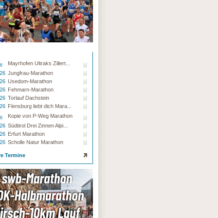
Mayrhofen Ultraks Zillert...
26
.26
Jungfrau-Marathon
.26
Usedom-Marathon
.26
Fehmarn-Marathon
.26
Torlauf Dachstein
.26
Flensburg liebt dich Mara...
Kopie von P-Weg Marathon
26
.26
Südtirol Drei Zinnen Alpi...
.26
Erfurt Marathon
.26
Scholle Natur Marathon
re Termine