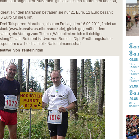
 8km-Lauf angeboten. Außerdem gibt es auch ein Radrennen über 30,
derat. Für den Marathon betragen sie nur 21 Euro, 12 Euro bezahlt
 Euro für die 8 km.
rei-Talsperren-Marathon, also am Freitag, den 16.09.2011, findet um
tock (
www.kunsthaus-eibenstock.de
), gleich gegenüber dem
tätte), ein Vortrag zum Thema „Wie optimiere ich mit richtiger
tung?“ statt. Referent ist Uwe von Renteln, Dipl. Ernährungstrainer
sportlern u.a. Leichtathletik Nationalmannschaft.
07. -
09.08.
.de/uwe_von_renteln.html
08. -
09.08.
09.08
14. -
15.08.
15. -
16.08.
15. -
16.08.
23.08
28. -
30.08.
29.08
04. -
05.09.