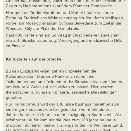
Gelmeroda, Possendorf, Vollersroda und zurück in die Weimarer
City zum Halbmarathonziel auf dem Platz der Demokratie.
Hier geht es für die Marathon- und Staffel-Läufer weiter in
Richtung Stadtschloss Weimar entlang der Ilm, durch Mellingen,
vorbei am Musikgymnasium Schloss Belvedere zum Ziel in der
Weimarer City am Platz der Demokratie.
Fast 400 Helfer sind am Sonntag in verschiedenen Bereichen,
wie z.B. Streckensicherung, Versorgung und medizinische Hilfe
im Einsatz.
Kulturzeiten auf der Strecke
Zu den Einzigartigkeiten zählen unzweifelhaft die
Kulturauszeiten: Dies sind Punkte, an denen die
Teilnehmerinnen und Teilnehmer die Strecke verlassen können,
um kulturelle Güter auf sich wirken zu lassen. Hier werden
thematische Führungen, Konzerte, szenische Darstellungen
geboten.
Für Helmut Krauß wird der 100 jahre bauhaus marathon zum
einem ganz besonderem Ereignis, denn vor mehr als vier
Jahren hatte er die Idee zu dem einzigartigen Sportevent: „Als
erfahrener Läufer kam mir die Idee zum 100 jahre bauhaus
marathon auf einer meiner Trainingsrunden im Weimarer Land.
Mit SCC EVENTS als Partner begann die Idee schließlich zu