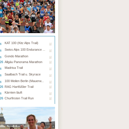
KAT 100 (Kitz Alps Trail)
26
Swiss Alps 100 Endurance ...
26
Gondo Marathon
26
.26
Allgäu Panorama Marathon
Madrisa Trail
26
Saalbach Trail u. Skyrace
26
100 Meilen Berlin (Mauerw...
26
.26
RAG Hartfüßler Trail
Kärnten läuft
26
.26
Churfirsten Trail Run