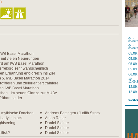
n
04. -
05.09.
04. -
05.09.
 IWB Basel Marathon
05.09
 mit vielen Neuerungen
05.09
rd am IWB Basel Marathon
05.09
rrekord sehr wahrscheinlich
05.09
gen Ernährung erfolgreich ins Ziel
06.09
m 5. IWB Basel Marathon 2014
10. -
12.09.
ofitieren und zielorientiert trainiere...
12.09
den IWB Basel Marathon
12.09
thon - Im neuen Glanze zur MUBA
r Frühanmelder
weite
 mythische Drachen
Andreas Bettingen / Judith Strack
 Lady in black
Anton Reiter
ghtseeing
Daniel Steiner
Daniel Steiner
ilisk?
Daniel Steiner