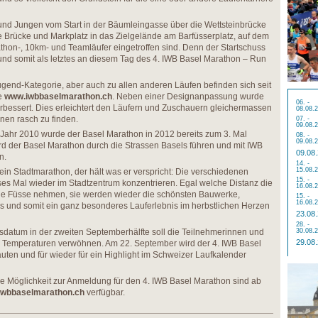
und Jungen vom Start in der Bäumleingasse über die Wettsteinbrücke
re Brücke und Markplatz in das Zielgelände am Barfüsserplatz, auf dem
hon-, 10km- und Teamläufer eingetroffen sind. Denn der Startschuss
und somit als letztes an diesem Tag des 4. IWB Basel Marathon – Run
ugend-Kategorie, aber auch zu allen anderen Läufen befinden sich seit
e
www.iwbbaselmarathon.ch
. Neben einer Designanpassung wurde
06. -
erbessert. Dies erleichtert den Läufern und Zuschauern gleichermassen
08.08.
onen rasch zu finden.
07. -
09.08.
 Jahr 2010 wurde der Basel Marathon in 2012 bereits zum 3. Mal
08. -
09.08.
ird der Basel Marathon durch die Strassen Basels führen und mit IWB
09.08
n.
14. -
15.08.
ein Stadtmarathon, der hält was er verspricht: Die verschiedenen
15. -
es Mal wieder im Stadtzentrum konzentrieren. Egal welche Distanz die
16.08.
die Füsse nehmen, sie werden wieder die schönsten Bauwerke,
15. -
16.08.
ls und somit ein ganz besonderes Lauferlebnis im herbstlichen Herzen
23.08
28. -
datum in der zweiten Septemberhälfte soll die Teilnehmerinnen und
30.08.
29.08
en Temperaturen verwöhnen. Am 22. September wird der 4. IWB Basel
uten und für wieder für ein Highlight im Schweizer Laufkalender
ie Möglichkeit zur Anmeldung für den 4. IWB Basel Marathon sind ab
iwbbaselmarathon.ch
verfügbar.