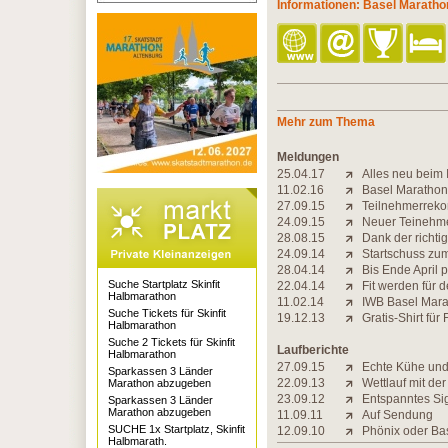
Informationen: Basel Maratho
Mehr zum Thema
Meldungen
25.04.17
Alles neu beim
11.02.16
Basel Marathon
27.09.15
Teilnehmerreko
24.09.15
Neuer Teinehme
28.08.15
Dank der richti
24.09.14
Startschuss zu
28.04.14
Bis Ende April pr
Suche Startplatz Skinfit
22.04.14
Fit werden für 
Halbmarathon
11.02.14
IWB Basel Mara
Suche Tickets für Skinfit
19.12.13
Gratis-Shirt fü
Halbmarathon
Suche 2 Tickets für Skinfit
Laufberichte
Halbmarathon
27.09.15
Echte Kühe und
Sparkassen 3 Länder
22.09.13
Wettlauf mit der
Marathon abzugeben
23.09.12
Entspanntes Si
Sparkassen 3 Länder
Marathon abzugeben
11.09.11
Auf Sendung
SUCHE 1x Startplatz, Skinfit
12.09.10
Phönix oder Bas
Halbmarath.