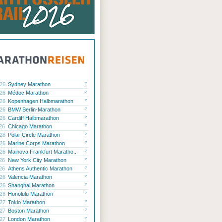
.26
Sydney Marathon
.26
Médoc Marathon
.26
Kopenhagen Halbmarathon
.26
BMW Berlin-Marathon
.26
Cardiff Halbmarathon
.26
Chicago Marathon
.26
Polar Circle Marathon
.26
Marine Corps Marathon
.26
Mainova Frankfurt Maratho...
.26
New York City Marathon
.26
Athens Authentic Marathon
.26
Valencia Marathon
.26
Shanghai Marathon
.26
Honolulu Marathon
.27
Tokio Marathon
.27
Boston Marathon
.27
London Marathon