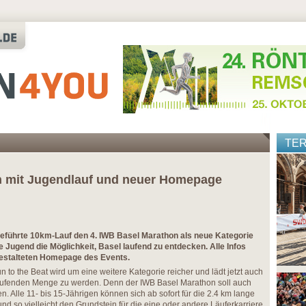
TE
n mit Jugendlauf und neuer Homepage
eführte 10km-Lauf den 4. IWB Basel Marathon als neue Kategorie
die Jugend die Möglichkeit, Basel laufend zu entdecken. Alle Infos
 gestalteten Homepage des Events.
 to the Beat wird um eine weitere Kategorie reicher und lädt jetzt auch
 laufenden Menge zu werden. Denn der IWB Basel Marathon soll auch
ben. Alle 11- bis 15-Jährigen können sich ab sofort für die 2.4 km lange
d so vielleicht den Grundstein für die eine oder andere Läuferkarriere