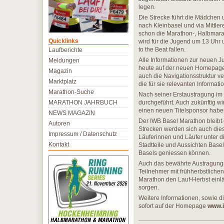
legen.
Die Strecke führt die Mädchen 
nach Kleinbasel und via Mittle
schon die Marathon-, Halbmarat
Quicklinks
wird für die Jugend um 13 Uhr 
to the Beat fallen.
Laufberichte
Alle Informationen zur neuen J
Meldungen
heute auf der neuen Homepag
Magazin
auch die Navigationsstruktur v
Marktplatz
die für sie relevanten Informati
Marathon-Suche
Nach seiner Erstaustragung im
MARATHON JAHRBUCH
durchgeführt. Auch zukünftig w
einen neuen Titelsponsor habe
NEWS MAGAZIN
Der IWB Basel Marathon bleibt 
Autoren
Strecken werden sich auch dies
Impressum / Datenschutz
Läuferinnen und Läufer unter 
Kontakt
Stadtteile und Aussichten Base
Basels geniessen können.
Auch das bewährte Austragungs
Teilnehmer mit frühherbstlich
Marathon den Lauf-Herbst einlä
sorgen.
Weitere Informationen, sowie d
sofort auf der Homepage
www.