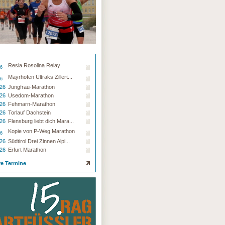
Resia Rosolina Relay
26
Mayrhofen Ultraks Zillert...
26
.26
Jungfrau-Marathon
.26
Usedom-Marathon
.26
Fehmarn-Marathon
.26
Torlauf Dachstein
.26
Flensburg liebt dich Mara...
Kopie von P-Weg Marathon
26
.26
Südtirol Drei Zinnen Alpi...
.26
Erfurt Marathon
re Termine