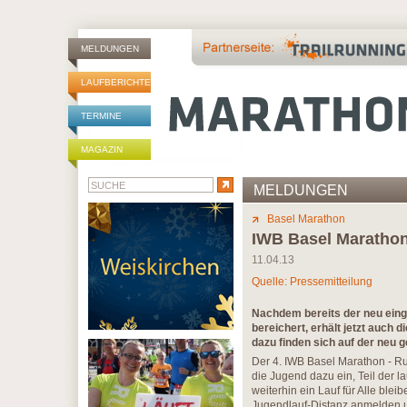
MELDUNGEN
LAUFBERICHTE
TERMINE
MAGAZIN
MELDUNGEN
Basel Marathon
IWB Basel Maratho
11.04.13
Quelle: Pressemitteilung
Nachdem bereits der neu eing
bereichert, erhält jetzt auch 
dazu finden sich auf der neu
Der 4. IWB Basel Marathon - Run
die Jugend dazu ein, Teil der
weiterhin ein Lauf für Alle blei
Jugendlauf-Distanz anmelden un