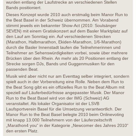
wurden entlang der Laufstrecke an verschiedenen Stellen
Bands positioniert.
Dieses Konzept wurde 2010 auch erstmalig beim Manor Run to
the Beat Basel in der Schweiz übernommen. Am Vorabend
stimmt jeweils ein bekannter Show-Act (2010: Soulsänger
SEVEN) mit einem Gratiskonzert auf dem Basler Marktplatz auf
den Lauf am Sonntag ein. Auf verschiedenen Strecken
(Marathon, Halbmarathon, Ekiden-Marathon, 1/6-Marathon)
durch die Basler Innenstadt laufen die Teilnehmerinnen und
Teilnehmer an Sehenswürdigkeiten vorbei, sowie über mehrere
Brücken über den Rhein. An mehr als 20 Positionen entlang der
Strecke sorgen DJs, Bands und Guggenmusiken für den
passenden Beat.
Musik wird aber nicht nur am Eventtag selber integriert, sondern
spielt auch in der Vorbereitung eine Rolle. Neben dem Run to
the Beat Song gibt es ein offizielles Run to the Beat Album mit
speziell auf Läuferbedürfnisse angepasster Musik. Der Manor
Run to the Beat Basel wird von der IMG (Schweiz) AG
veranstaltet. Als lokaler Organisator ist der LSVB
Laufsportverein Basel für die Umsetzung verantwortlich. Der
Manor Run to the Beat Basel belegte 2010 beim Onlinevoting
mit knapp 13.000 Teilnehmern von der Läuferzeitschrift
„Marathon4 you“ in der Kategorie „Newcomer des Jahres 2010“
den ersten Platz.