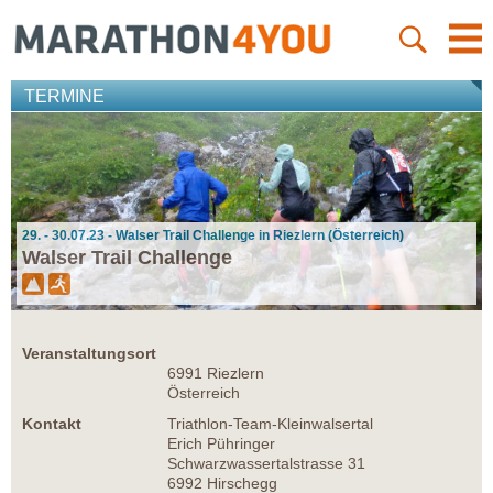
TERMINE
29. - 30.07.23 - Walser Trail Challenge in Riezlern (Österreich)
Walser Trail Challenge
Veranstaltungsort
6991 Riezlern
Österreich
Kontakt
Triathlon-Team-Kleinwalsertal
Erich Pühringer
Schwarzwassertalstrasse 31
6992 Hirschegg