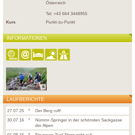
Österreich
Tel: +43 664 3448955
Kurs
Punkt-zu-Punkt
INFORMATIONEN
LAUFBERICHTE
27.07.25
Der Berg ruft!
30.07.16
Nümmr-Springer in der schönsten Sackgasse
der Alpen
01.08.15
Ein neuer Trail-Stern geht auf