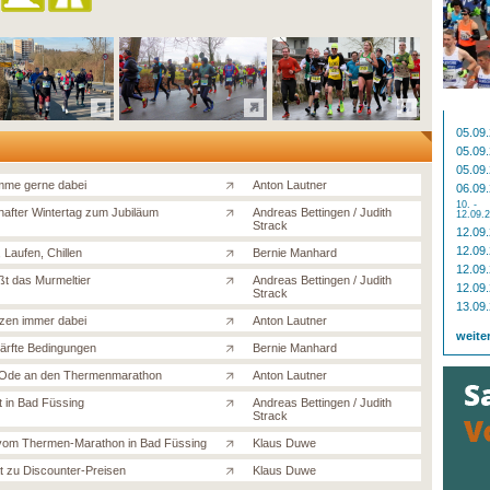
05.09
05.09
05.09
me gerne dabei
Anton Lautner
06.09
10. -
after Wintertag zum Jubiläum
Andreas Bettingen / Judith
12.09.
Strack
12.09
12.09
, Laufen, Chillen
Bernie Manhard
12.09
ßt das Murmeltier
Andreas Bettingen / Judith
12.09
Strack
13.09
zen immer dabei
Anton Lautner
weite
ärfte Bedingungen
Bernie Manhard
 Ode an den Thermenmarathon
Anton Lautner
t in Bad Füssing
Andreas Bettingen / Judith
Strack
 vom Thermen-Marathon in Bad Füssing
Klaus Duwe
ät zu Discounter-Preisen
Klaus Duwe