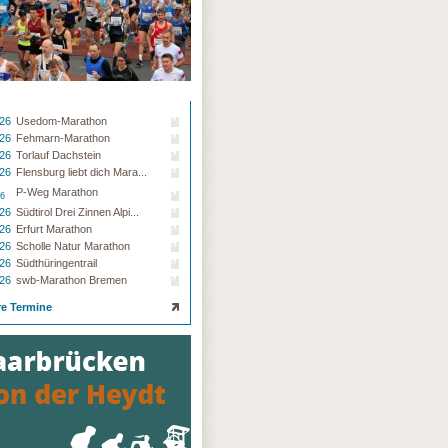
.26
Usedom-Marathon
.26
Fehmarn-Marathon
.26
Torlauf Dachstein
.26
Flensburg liebt dich Mara...
P-Weg Marathon
26
.26
Südtirol Drei Zinnen Alpi...
.26
Erfurt Marathon
.26
Scholle Natur Marathon
.26
Südthüringentrail
.26
swb-Marathon Bremen
re Termine