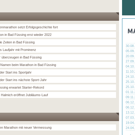
nmarathon setzt Erfolgsgeschichte fort
on in Bad Füssing erst wieder 2022
le Zeiten in Bad Füssing
30.08
ns Laufjahr mit Prominenz
05.09
20.09
r überzeugen in Bad Füssing
27.09
Namen beim Marathon in Bad Füssing
04.10
11.10
er Start ins Sportjahr
24.10
der Start ins nächste Sport-Jahr
25.10
25.10
ssing erwartet Starter-Rekord
01.11
 Halmich eröffnet Jubiläums-Lauf
09.11
06.12
06.12
13.12
07.03
19.04
n Marathon mit neuer Vermessung
24.04