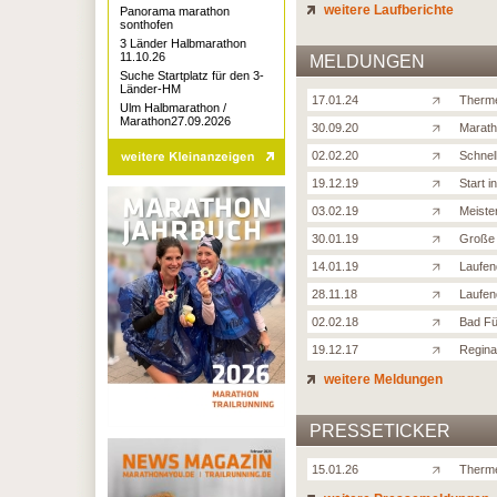
weitere Laufberichte
Panorama marathon
sonthofen
3 Länder Halbmarathon
11.10.26
MELDUNGEN
Suche Startplatz für den 3-
Länder-HM
17.01.24
Therme
Ulm Halbmarathon /
Marathon27.09.2026
30.09.20
Marath
02.02.20
Schnel
19.12.19
Start i
03.02.19
Meiste
30.01.19
Große 
14.01.19
Laufend
28.11.18
Laufen
02.02.18
Bad Fü
19.12.17
Regina
weitere Meldungen
PRESSETICKER
15.01.26
Therme