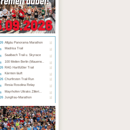
.26
Allgäu Panorama Marathon
Madrisa Trail
26
Saalbach Trail u. Skyrace
26
100 Meilen Berlin (Mauerw...
26
.26
RAG Hartfüßler Trail
Kärnten läuft
26
.26
Churfirsten Trail Run
Resia Rosolina Relay
26
Mayrhofen Ultraks Zillert...
26
.26
Jungfrau-Marathon