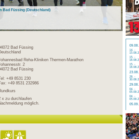
n Bad Füssing (Deutschland)
09.08
94072 Bad Füssing
14. -
Deutschland
15.08.
15. -
Johannesbad Reha-Kliniken Thermen-Marathon
16.08.
Johannesstr. 2
15. -
16.08.
94072 Bad Füssing
23.08
28. -
Tel: +49 8531 230
30.08.
Fax: +49 8531 232986
29.08
04. -
Rundkurs
05.09.
04. -
2 x zu durchlaufen
05.09.
Nachmeldung möglich.
05.09