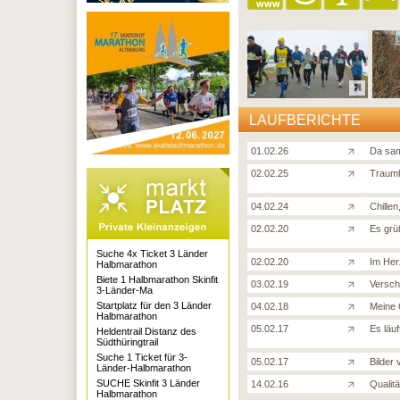
LAUFBERICHTE
01.02.26
Da sam
02.02.25
Traumh
04.02.24
Chillen
02.02.20
Es grü
Suche 4x Ticket 3 Länder
02.02.20
Im Her
Halbmarathon
Biete 1 Halbmarathon Skinfit
03.02.19
Versch
3-Länder-Ma
Startplatz für den 3 Länder
04.02.18
Meine
Halbmarathon
05.02.17
Es läuf
Heldentrail Distanz des
Südthüringtrail
Suche 1 Ticket für 3-
05.02.17
Bilder
Länder-Halbmarathon
SUCHE Skinfit 3 Länder
14.02.16
Qualit
Halbmarathon