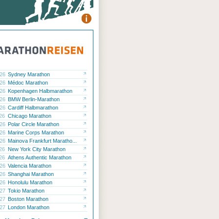
.26
Sydney Marathon
.26
Médoc Marathon
.26
Kopenhagen Halbmarathon
.26
BMW Berlin-Marathon
.26
Cardiff Halbmarathon
.26
Chicago Marathon
.26
Polar Circle Marathon
.26
Marine Corps Marathon
.26
Mainova Frankfurt Maratho...
.26
New York City Marathon
.26
Athens Authentic Marathon
.26
Valencia Marathon
.26
Shanghai Marathon
.26
Honolulu Marathon
.27
Tokio Marathon
.27
Boston Marathon
.27
London Marathon