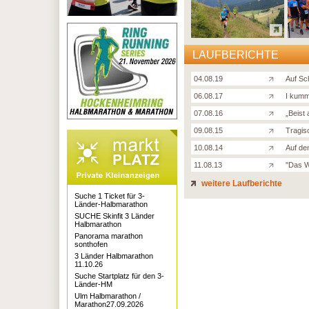
LAUFBERICHTE
04.08.19
Auf S
06.08.17
I kumm
07.08.16
„Beist
09.08.15
Tragis
10.08.14
Auf de
11.08.13
''Das W
weitere Laufberichte
Suche 1 Ticket für 3-
Länder-Halbmarathon
SUCHE Skinfit 3 Länder
Halbmarathon
Panorama marathon
sonthofen
3 Länder Halbmarathon
11.10.26
Suche Startplatz für den 3-
Länder-HM
Ulm Halbmarathon /
Marathon27.09.2026