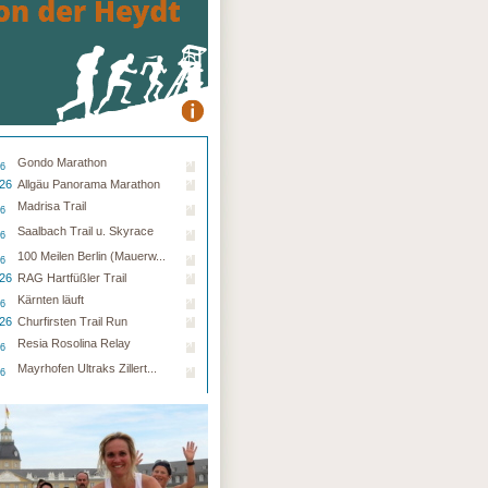
Gondo Marathon
26
.26
Allgäu Panorama Marathon
Madrisa Trail
26
Saalbach Trail u. Skyrace
26
100 Meilen Berlin (Mauerw...
26
.26
RAG Hartfüßler Trail
Kärnten läuft
26
.26
Churfirsten Trail Run
Resia Rosolina Relay
26
Mayrhofen Ultraks Zillert...
26