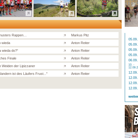
chusters Rappen…
Markus Pitz
05.09
 wieda
Anton Reiter
05.09
05.09
 a wieda do?“
Anton Reiter
05.09
ches Finale
Anton Reiter
06.09
10. -
n Weiden der Lipizzaner
Anton Reiter
12.09.
12.09
andern ist des Läufers Frust...''
Anton Reiter
12.09
12.09
12.09
weite