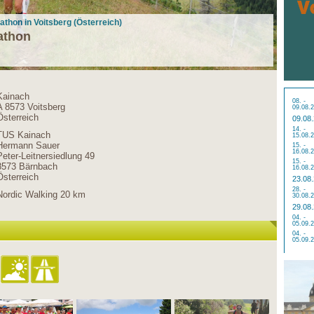
thon in Voitsberg (Österreich)
athon
Kainach
08. -
A 8573 Voitsberg
09.08.
Österreich
09.08
14. -
TUS Kainach
15.08.
Hermann Sauer
15. -
16.08.
Peter-Leitnersiedlung 49
15. -
8573 Bärnbach
16.08.
Österreich
23.08
28. -
Nordic Walking 20 km
30.08.
29.08
04. -
05.09.
04. -
05.09.