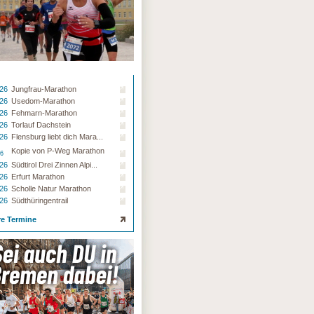
.26
Jungfrau-Marathon
.26
Usedom-Marathon
.26
Fehmarn-Marathon
.26
Torlauf Dachstein
.26
Flensburg liebt dich Mara...
Kopie von P-Weg Marathon
26
.26
Südtirol Drei Zinnen Alpi...
.26
Erfurt Marathon
.26
Scholle Natur Marathon
.26
Südthüringentrail
re Termine