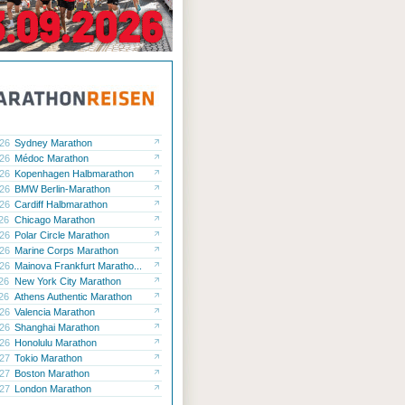
.26
Sydney Marathon
.26
Médoc Marathon
.26
Kopenhagen Halbmarathon
.26
BMW Berlin-Marathon
.26
Cardiff Halbmarathon
.26
Chicago Marathon
.26
Polar Circle Marathon
.26
Marine Corps Marathon
.26
Mainova Frankfurt Maratho...
.26
New York City Marathon
.26
Athens Authentic Marathon
.26
Valencia Marathon
.26
Shanghai Marathon
.26
Honolulu Marathon
.27
Tokio Marathon
.27
Boston Marathon
.27
London Marathon