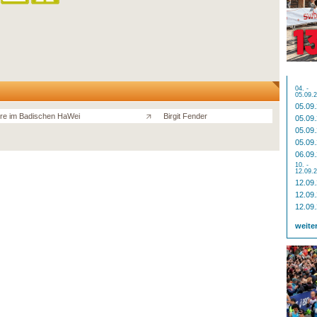
04. -
05.09.
05.09
re im Badischen HaWei
Birgit Fender
05.09
05.09
05.09
06.09
10. -
12.09.
12.09
12.09
12.09
weite