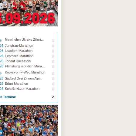
Mayrhofen Ultraks Zillert...
26
.26
Jungfrau-Marathon
.26
Usedom-Marathon
.26
Fehmarn-Marathon
.26
Torlauf Dachstein
.26
Flensburg liebt dich Mara...
Kopie von P-Weg Marathon
26
.26
Südtirol Drei Zinnen Alpi...
.26
Erfurt Marathon
.26
Scholle Natur Marathon
re Termine