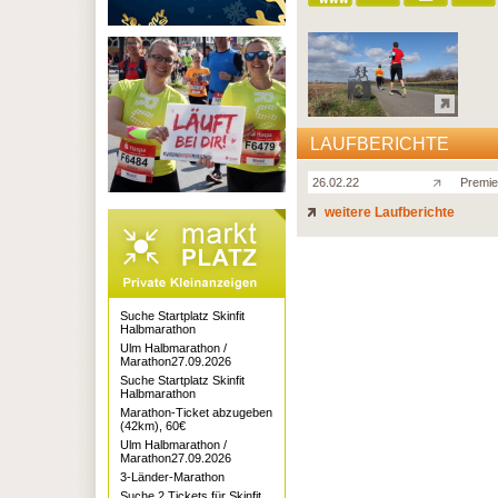
LAUFBERICHTE
26.02.22
Premie
weitere Laufberichte
Suche Startplatz Skinfit
Halbmarathon
Ulm Halbmarathon /
Marathon27.09.2026
Suche Startplatz Skinfit
Halbmarathon
Marathon-Ticket abzugeben
(42km), 60€
Ulm Halbmarathon /
Marathon27.09.2026
3-Länder-Marathon
Suche 2 Tickets für Skinfit