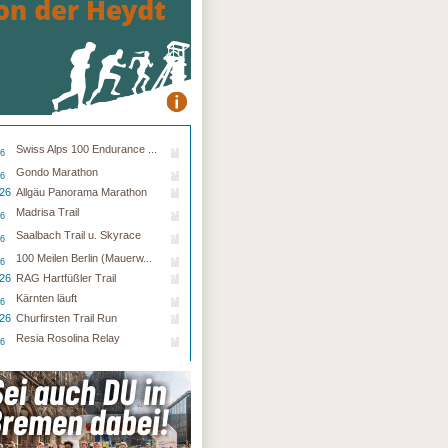
Swiss Alps 100 Endurance ...
26
Gondo Marathon
26
.26
Allgäu Panorama Marathon
Madrisa Trail
26
Saalbach Trail u. Skyrace
26
100 Meilen Berlin (Mauerw...
26
.26
RAG Hartfüßler Trail
Kärnten läuft
26
.26
Churfirsten Trail Run
Resia Rosolina Relay
26