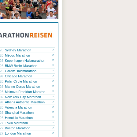
.26
Sydney Marathon
.26
Médoc Marathon
.26
Kopenhagen Halbmarathon
.26
BMW Berlin-Marathon
.26
Cardiff Halbmarathon
.26
Chicago Marathon
.26
Polar Circle Marathon
.26
Marine Corps Marathon
.26
Mainova Frankfurt Maratho...
.26
New York City Marathon
.26
Athens Authentic Marathon
.26
Valencia Marathon
.26
Shanghai Marathon
.26
Honolulu Marathon
.27
Tokio Marathon
.27
Boston Marathon
.27
London Marathon