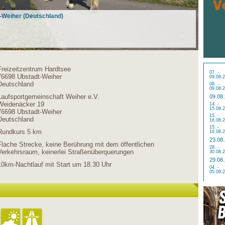
t-Weiher (Deutschland)
Freizeitzentrum Hardtsee
07. -
76698 Ubstadt-Weiher
09.08.
Deutschland
08. -
09.08.
Laufsportgemeinschaft Weiher e.V.
09.08
Weidenäcker 19
14. -
15.08.
76698 Ubstadt-Weiher
15. -
Deutschland
16.08.
15. -
Rundkurs 5 km
16.08.
23.08
Flache Strecke, keine Berührung mit dem öffentlichen
28. -
Verkehrsraum, keinerlei Straßenüberquerungen
30.08.
29.08
10km-Nachtlauf mit Start um 18.30 Uhr
04. -
05.09.