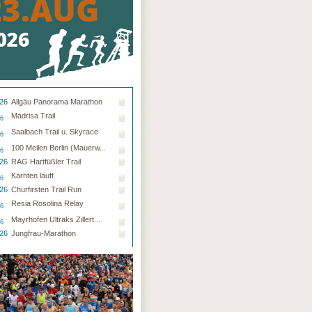
.26
Allgäu Panorama Marathon
Madrisa Trail
26
Saalbach Trail u. Skyrace
26
100 Meilen Berlin (Mauerw...
26
.26
RAG Hartfüßler Trail
Kärnten läuft
26
.26
Churfirsten Trail Run
Resia Rosolina Relay
26
Mayrhofen Ultraks Zillert...
26
.26
Jungfrau-Marathon