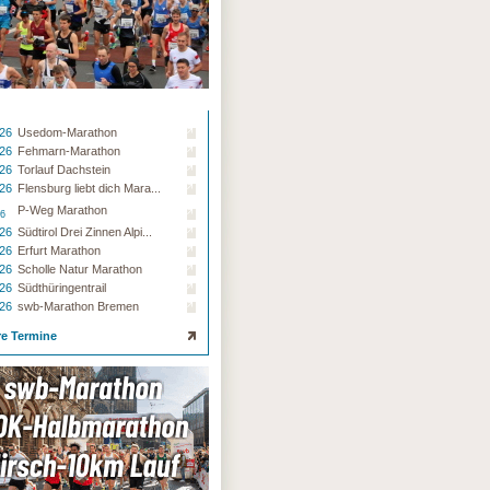
.26
Usedom-Marathon
.26
Fehmarn-Marathon
.26
Torlauf Dachstein
.26
Flensburg liebt dich Mara...
P-Weg Marathon
26
.26
Südtirol Drei Zinnen Alpi...
.26
Erfurt Marathon
.26
Scholle Natur Marathon
.26
Südthüringentrail
.26
swb-Marathon Bremen
re Termine