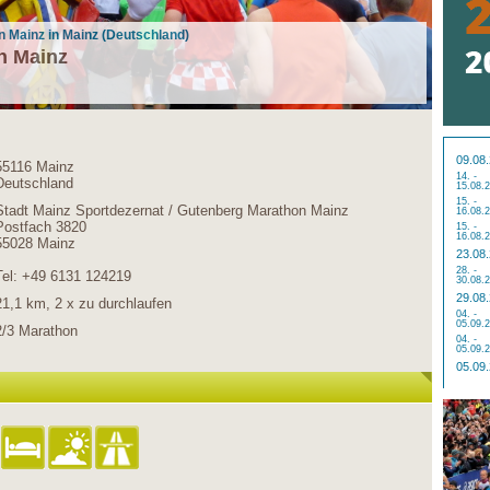
n Mainz in Mainz (Deutschland)
n Mainz
09.08
55116 Mainz
14. -
Deutschland
15.08.
15. -
Stadt Mainz Sportdezernat / Gutenberg Marathon Mainz
16.08.
Postfach 3820
15. -
16.08.
55028 Mainz
23.08
28. -
Tel: +49 6131 124219
30.08.
29.08
21,1 km, 2 x zu durchlaufen
04. -
05.09.
2/3 Marathon
04. -
05.09.
05.09