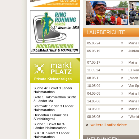
LAUFBERICHTE
05.05.24
Mainz 
05.05.19
Jubilä
07.05.17
Mainz, 
11.05.14
Es kan
08.05.11
„Mach 
10.05.09
Von Sp
Suche 4x Ticket 3 Länder
Halbmarathon
04.05.08
Mainz l
Biete 1 Halbmarathon Skinfit
3-Länder-Ma
14.05.06
Mainz 
Startplatz für den 3 Länder
14.05.06
Mainz 
Halbmarathon
Heldentrail Distanz des
08.05.05
"Won'd
Südthüringtrail
Suche 1 Ticket für 3-
weitere Laufberichte
Länder-Halbmarathon
SUCHE Skinfit 3 Länder
Halbmarathon