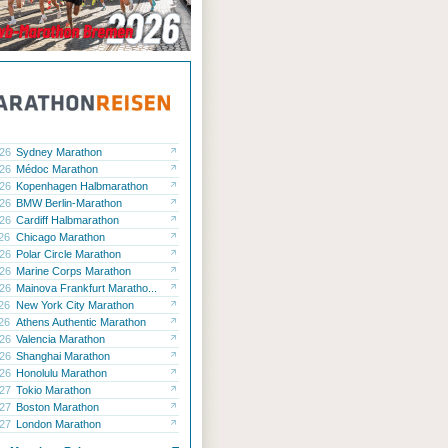
.26
Sydney Marathon
.26
Médoc Marathon
.26
Kopenhagen Halbmarathon
.26
BMW Berlin-Marathon
.26
Cardiff Halbmarathon
.26
Chicago Marathon
.26
Polar Circle Marathon
.26
Marine Corps Marathon
.26
Mainova Frankfurt Maratho...
.26
New York City Marathon
.26
Athens Authentic Marathon
.26
Valencia Marathon
.26
Shanghai Marathon
.26
Honolulu Marathon
.27
Tokio Marathon
.27
Boston Marathon
.27
London Marathon