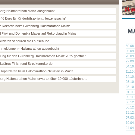
erg Halbmarathon Mainz ausgebucht
,46 Euro für Kinderhilfsaktion „Herzenssache“
r Rekorde beim Gutenberg Halbmarathon Mainz
 Fitwi und Domenika Mayer auf Rekordjagd in Mainz
Athleten schnüren die Laufschuhe
30.08
nmeldungen - Halbmarathon ausgebucht
05.09
ung für den Gutenberg Halbmarathon Mainz 2025 geöffnet
20.09
27.09
kuläres Finish und Streckenrekorde
04.10
 Topathleten beim Halbmarathon-Neustart in Mainz
11.10
24.10
erg Halbmarathon Mainz erwartet über 10.000 LäuferInne...
25.10
25.10
01.11
09.11
06.12
06.12
13.12
07.03
19.04
24.04