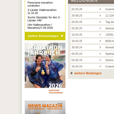
MELDUNGEN
Panorama marathon
sonthofen
02.03.26
Gutenb
3 Länder Halbmarathon
11.10.26
29.08.25
12.226
Suche Startplatz für den 3-
Länder-HM
04.05.25
Tag de
Ulm Halbmarathon /
Marathon27.09.2026
02.05.25
Samuel
10.04.25
13500 
18.03.25
8500 A
30.09.24
Anmeld
05.05.24
Spekta
03.05.24
Starke
16.04.24
Gutenb
weitere Meldungen