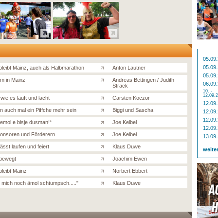
05.09
05.09
bleibt Mainz, auch als Halbmarathon
Anton Lautner
05.09
um in Mainz
Andreas Bettingen / Judith
06.09
Strack
10. -
12.09.
wie es läuft und lacht
Carsten Koczor
12.09
n auch mal ein Piffche mehr sein
Biggi und Sascha
12.09
12.09
emol e bisje dusman!“
Joe Kelbel
12.09
onsoren und Förderern
Joe Kelbel
13.09
ässt laufen und feiert
Klaus Duwe
weite
bewegt
Joachim Ewen
bleibt Mainz
Norbert Ebbert
 mich noch ämol schtumpsch....."
Klaus Duwe