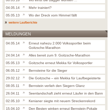
08.05.16
Wo einst die Bagger wühlten ...
04.05.14
Mehr trainiert?
05.05.13
Wo der Dreck vom Himmel fällt
weitere Laufberichte
MELDUNGEN
04.05.14
Erneut nahezu 2.000 Volkssportler beim
Goitzsche-Marathon
24.04.14
Alles bereit zum 9. Goitzsche-Marathon
05.05.13
Goitzsche erneut Mekka für Volkssportler
06.05.12
Bernsteine für die Sieger
29.02.12
Die Goitzsche – ein Mekka für Laufbegeisterte
08.05.11
Bernstein verlieh den Siegern Glanz
26.04.11
Seenlandschaft zieht erneut Läufer in den Bann
02.05.10
Kenianer siegte mit neuem Streckenrekord
15.04.10
Den Besten winken erneut Bernstein-Pokale