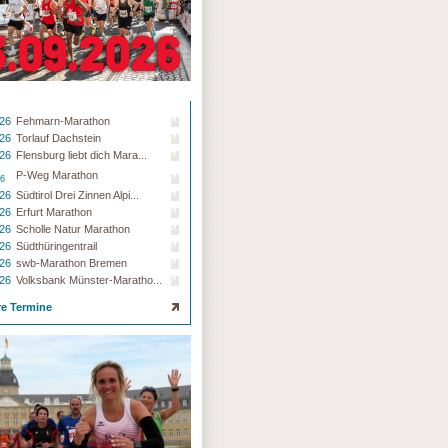
.26
Fehmarn-Marathon
.26
Torlauf Dachstein
.26
Flensburg liebt dich Mara...
P-Weg Marathon
26
.26
Südtirol Drei Zinnen Alpi...
.26
Erfurt Marathon
.26
Scholle Natur Marathon
.26
Südthüringentrail
.26
swb-Marathon Bremen
.26
Volksbank Münster-Maratho...
re Termine