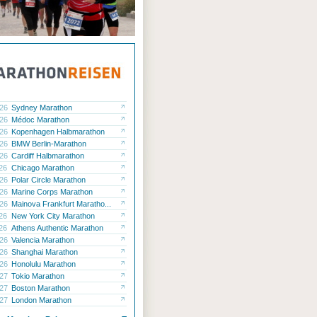
.26
Sydney Marathon
.26
Médoc Marathon
.26
Kopenhagen Halbmarathon
.26
BMW Berlin-Marathon
.26
Cardiff Halbmarathon
.26
Chicago Marathon
.26
Polar Circle Marathon
.26
Marine Corps Marathon
.26
Mainova Frankfurt Maratho...
.26
New York City Marathon
.26
Athens Authentic Marathon
.26
Valencia Marathon
.26
Shanghai Marathon
.26
Honolulu Marathon
.27
Tokio Marathon
.27
Boston Marathon
.27
London Marathon