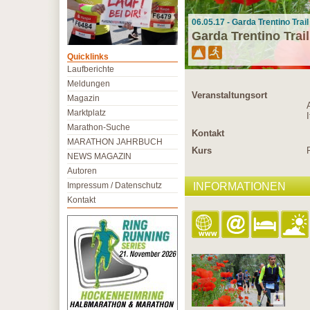
06.05.17 - Garda Trentino Trail 
Garda Trentino Trail
Quicklinks
Laufberichte
Meldungen
Veranstaltungsort
Magazin
Marktplatz
I
Marathon-Suche
Kontakt
MARATHON JAHRBUCH
Kurs
NEWS MAGAZIN
Autoren
Impressum / Datenschutz
INFORMATIONEN
Kontakt