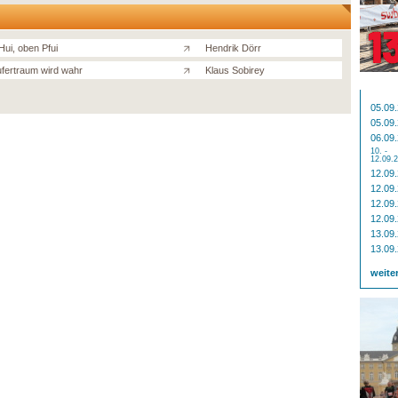
Hui, oben Pfui
Hendrik Dörr
ufertraum wird wahr
Klaus Sobirey
05.09
05.09
06.09
10. -
12.09.
12.09
12.09
12.09
12.09
13.09
13.09
weite