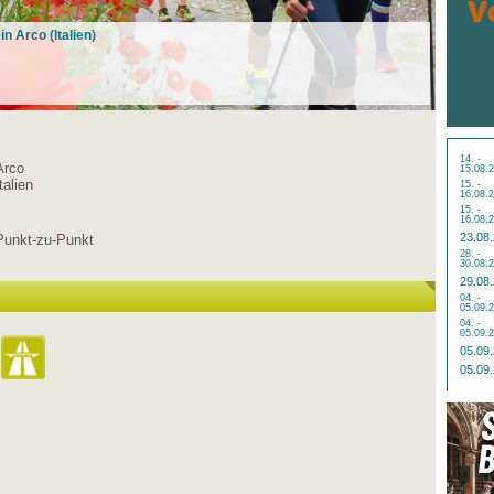
in Arco (Italien)
14. -
Arco
15.08.
talien
15. -
16.08.
15. -
16.08.
23.08
Punkt-zu-Punkt
28. -
30.08.
29.08
04. -
05.09.
04. -
05.09.
05.09
05.09