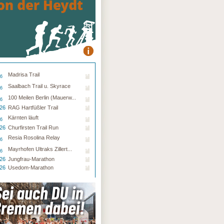
Madrisa Trail
26
Saalbach Trail u. Skyrace
26
100 Meilen Berlin (Mauerw...
26
.26
RAG Hartfüßler Trail
Kärnten läuft
26
.26
Churfirsten Trail Run
Resia Rosolina Relay
26
Mayrhofen Ultraks Zillert...
26
.26
Jungfrau-Marathon
.26
Usedom-Marathon