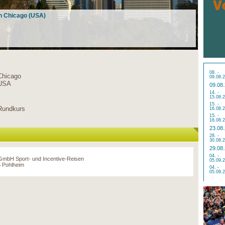
in Chicago (USA)
08. -
Chicago
09.08.
USA
09.08
14. -
15.08.
15. -
Rundkurs
16.08.
15. -
16.08.
23.08
28. -
30.08.
29.08
04. -
 GmbH Sport- und Incentive-Reisen
05.09.
 Pohlheim
04. -
05.09.