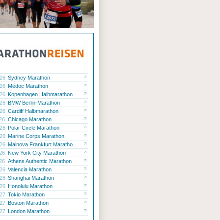
.26
Sydney Marathon
.26
Médoc Marathon
.26
Kopenhagen Halbmarathon
.26
BMW Berlin-Marathon
.26
Cardiff Halbmarathon
.26
Chicago Marathon
.26
Polar Circle Marathon
.26
Marine Corps Marathon
.26
Mainova Frankfurt Maratho...
.26
New York City Marathon
.26
Athens Authentic Marathon
.26
Valencia Marathon
.26
Shanghai Marathon
.26
Honolulu Marathon
.27
Tokio Marathon
.27
Boston Marathon
.27
London Marathon