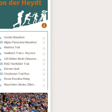
Gondo Marathon
26
.26
Allgäu Panorama Marathon
Madrisa Trail
26
Saalbach Trail u. Skyrace
26
100 Meilen Berlin (Mauerw...
26
.26
RAG Hartfüßler Trail
Kärnten läuft
26
.26
Churfirsten Trail Run
Resia Rosolina Relay
26
Mayrhofen Ultraks Zillert...
26