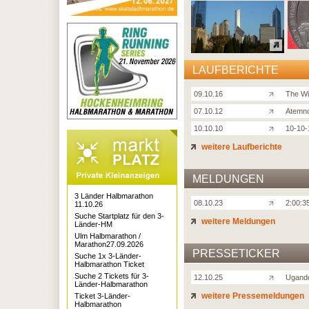
LAUFBERICHTE
09.10.16
The Wi
07.10.12
Atemno
10.10.10
10-10-
weitere Laufberichte
MELDUNGEN
3 Länder Halbmarathon
08.10.23
2:00:3
11.10.26
Suche Startplatz für den 3-
weitere Meldungen
Länder-HM
Ulm Halbmarathon /
Marathon27.09.2026
PRESSETICKER
Suche 1x 3-Länder-
Halbmarathon Ticket
Suche 2 Tickets für 3-
12.10.25
Ugande
Länder-Halbmarathon
weitere Pressemeldungen
Ticket 3-Länder-
Halbmarathon