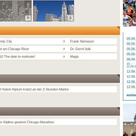
05.09
ndy City
Frank Niemeyer
05.09
t am Chicago River
Dr. Gerrit Volk
05.09
05.09
10 The date to motivate!
Magic
06.09
10. -
12.09.
12.09
12.09
12.09
12.09
5! Kelvin Kiptum kratzt an der 2-Stunden-Marke
weite
r Kiplimo gewinnt Chicago-Marathon