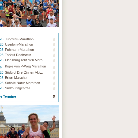
.26
Jungfrau-Marathon
.26
Usedom-Marathon
.26
Fehmarn-Marathon
.26
Torlauf Dachstein
.26
Flensburg liebt dich Mara...
Kopie von P-Weg Marathon
26
.26
Südtirol Drei Zinnen Alpi...
.26
Erfurt Marathon
.26
Scholle Natur Marathon
.26
Südthüringentrail
re Termine